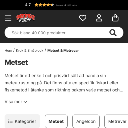
F
Baserat på 1158 betyg
Hem
Krok & Småplock
Metset & Metrevar
Metset
Metset är ett enkelt och prisvärt sätt att handla sin
meteutrustning på. Det finns ofta en specifik fiskart eller
fiskemetod i åtanke som riktning bakom varje metset och
vi har ett sortiment av metset som täcker de mest
Visa mer
populära arterna och metoderna. Se runt och bli inspirerad
att prova metet efter en ny art och få hjälp på traven med
ett förberett metset!
Kategorier
Metset
Angeldon
Metrevar