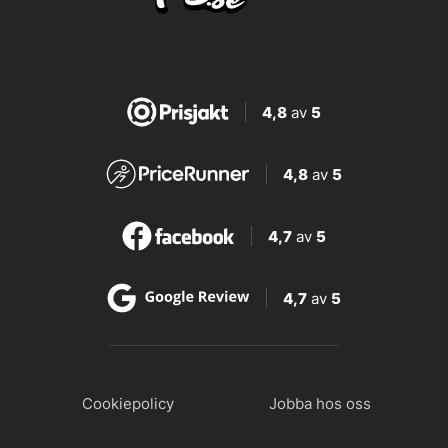
4,8
av
5
4,8
av
5
4,7
av
5
4,7
av
5
Cookiepolicy
Jobba hos oss