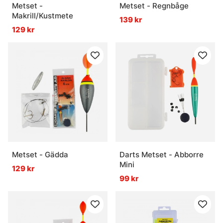
Metset -
Metset - Regnbåge
Makrill/Kustmete
139 kr
129 kr
Metset - Gädda
Darts Metset - Abborre
Mini
129 kr
99 kr