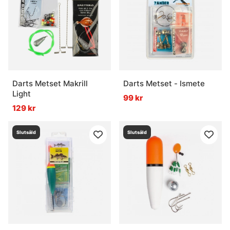
Darts Metset Makrill
Darts Metset - Ismete
Light
99 kr
129 kr
Slutsåld
Slutsåld