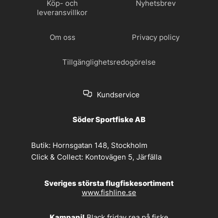
Köp- och
Nyhetsbrev
leveransvillkor
Om oss
Privacy policy
Tillgänglighetsredogörelse
Kundservice
Söder Sportfiske AB
Butik:
Hornsgatan 148, Stockholm
Click & Collect:
Kontovägen 5, Järfälla
Sveriges största flugfiskesortiment
www.fishline.se
Kampanj!
Black friday rea på fiske