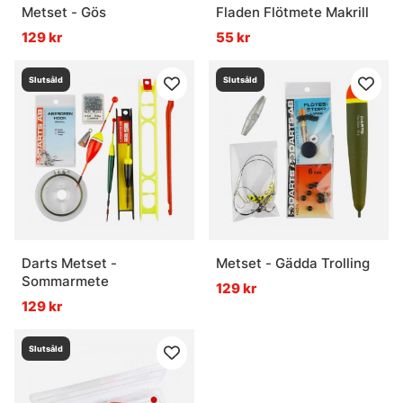
Metset - Gös
Fladen Flötmete Makrill
129 kr
55 kr
Slutsåld
Slutsåld
Darts Metset -
Metset - Gädda Trolling
Sommarmete
129 kr
129 kr
Slutsåld