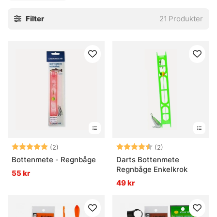
Filter
21
Produkter
Betyg:
5.0 utav 5 stjärnor
Betyg:
4.5 utav 5 stjär
(2)
(2)
Bottenmete - Regnbåge
Darts Bottenmete
Regnbåge Enkelkrok
55 kr
49 kr