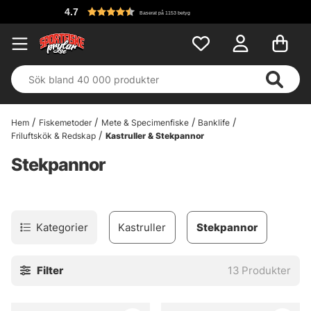
4.7
Baserat på 1153 betyg
Hem
Fiskemetoder
Mete & Specimenfiske
Banklife
Friluftskök & Redskap
Kastruller & Stekpannor
Stekpannor
Kategorier
Kastruller
Stekpannor
Filter
13
Produkter