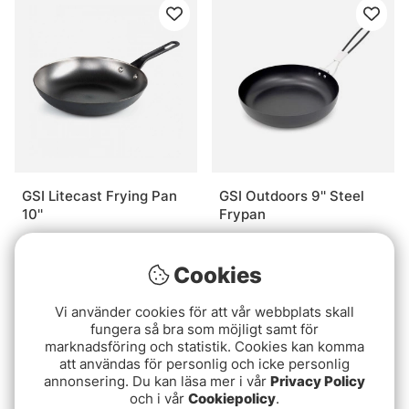
GSI Litecast Frying Pan
GSI Outdoors 9'' Steel
10''
Frypan
629 kr
309 kr
Cookies
Slutsåld
Slutsåld
Vi använder cookies för att vår webbplats skall
fungera så bra som möjligt samt för
marknadsföring och statistik. Cookies kan komma
att användas för personlig och icke personlig
annonsering. Du kan läsa mer i vår
Privacy Policy
och i vår
Cookiepolicy
.