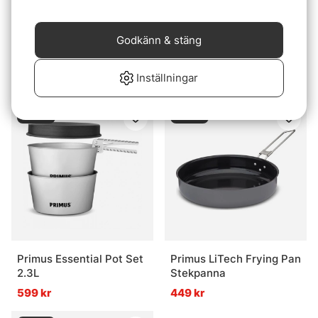
Godkänn & stäng
IFISH Kolbullepanna
Primus Litech Frying Pan
22cm
Large 25cm
Inställningar
449 kr
399 kr
Slutsåld
Slutsåld
Primus Essential Pot Set
Primus LiTech Frying Pan
2.3L
Stekpanna
599 kr
449 kr