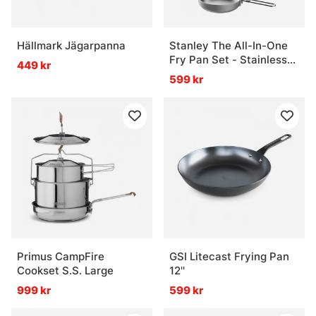
Hällmark Jägarpanna
Stanley The All-In-One
Fry Pan Set - Stainless
449 kr
Steel
599 kr
Primus CampFire
GSI Litecast Frying Pan
Cookset S.S. Large
12''
999 kr
599 kr