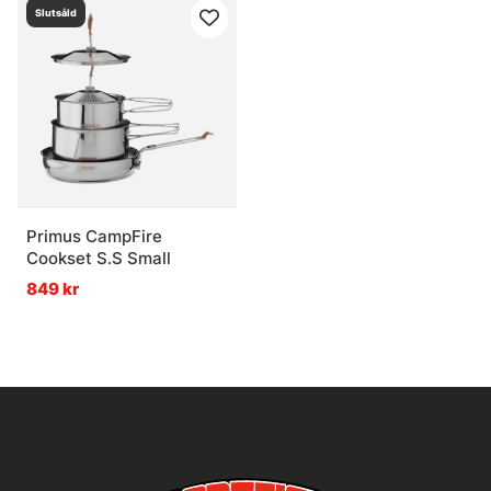
Slutsåld
Primus CampFire
Cookset S.S Small
849 kr