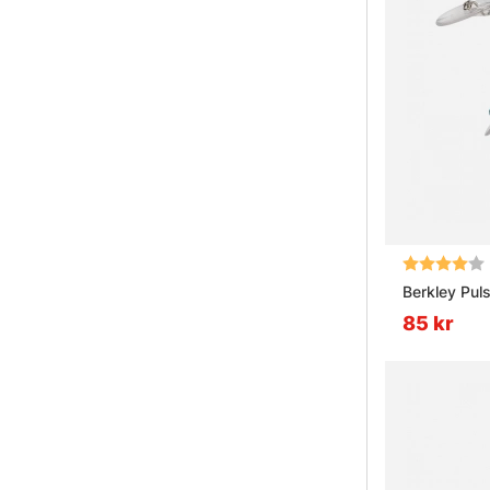
Betyg:
Berkley Pul
85 kr