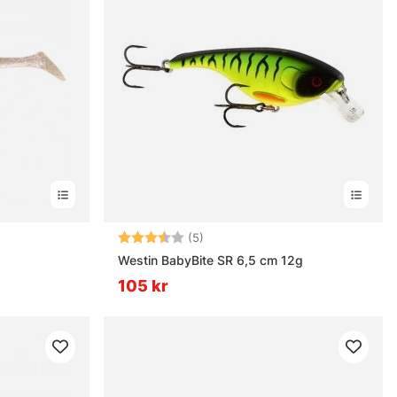
ärnor
Betyg:
3.6 utav 5 stjärnor
(5)
Westin BabyBite SR 6,5 cm 12g
105 kr