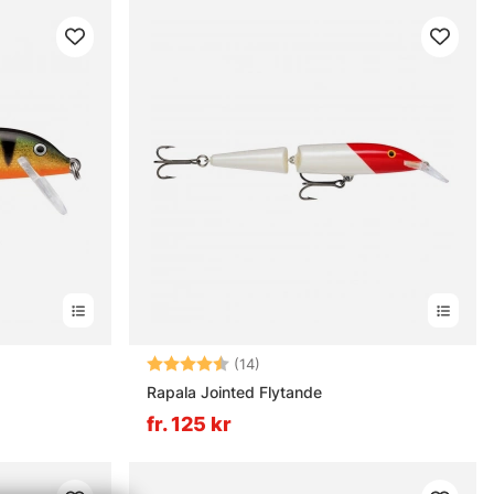
rnor
Betyg:
4.6 utav 5 stjärnor
(14)
Rapala Jointed Flytande
fr. 125 kr