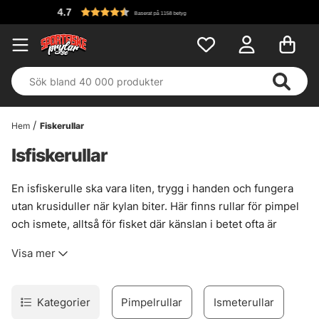
Fri frakt över 699
Hem
Fiskerullar
Isfiskerullar
En isfiskerulle ska vara liten, trygg i handen och fungera
utan krusiduller när kylan biter. Här finns rullar för pimpel
och ismete, alltså för fisket där känslan i betet ofta är
viktigare än långa kast och stora spolar. Smidig gång.
Visa mer
Tydlig broms. Och en konstruktion som inte blir stum bara
för att termometern kryper ner.
För pimpelfiske passar en lätt och följsam rulle som ger
Kategorier
Pimpelrullar
Ismeterullar
snabb kontroll över små rörelser. Vid ismete behövs ofta