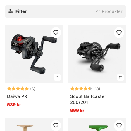
lite mer linlagring och en rulle som känns stabil när betet
Filter
41
Produkter
står still länge. Det är enkla grejer, men de gör stor
skillnad ute på isen när fingrarna är kalla och allt ska
fungera direkt. Välj efter metetyp, linval och hur mycket
känsla som ska in i grejen — annars blir det lätt lite
halvdant.
Här finns ett urval som passar både den vana isfiskaren
och den som precis börjat. Praktiskt, rakt på sak, och byggt
för vinterfiske som faktiskt ska leverera när det gäller.
» Till fiskerullar
Betyg:
5.0 utav 5 stjärnor
Betyg:
4.4 utav 5 stjä
(6)
(18)
Daiwa PR
Scout Baitcaster
Vanliga frågor om isfiskerullar
200/201
539 kr
999 kr
Vad är en isfiskerulle?