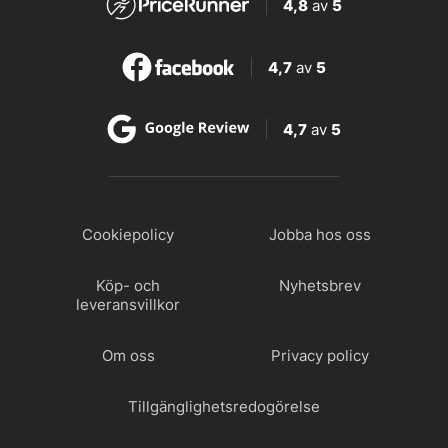
4,8
av
5
4,7
av
5
4,7
av
5
Cookiepolicy
Jobba hos oss
Köp- och
Nyhetsbrev
leveransvillkor
Om oss
Privacy policy
Tillgänglighetsredogörelse