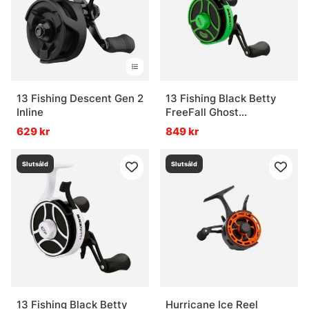
13 Fishing Descent Gen 2
13 Fishing Black Betty
Inline
FreeFall Ghost
Radioactive 2.5 LH
629 kr
849 kr
Slutsåld
Slutsåld
13 Fishing Black Betty
Hurricane Ice Reel