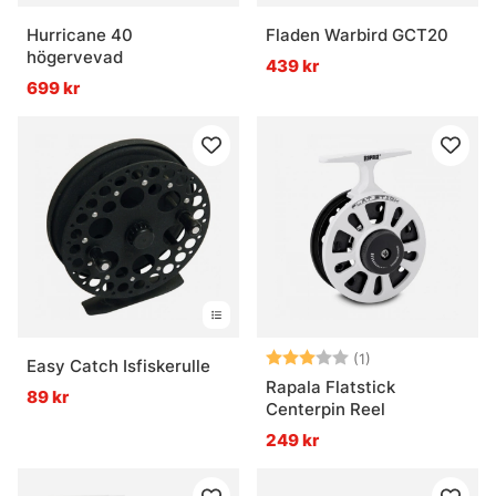
Hurricane 40
Fladen Warbird GCT20
högervevad
439 kr
699 kr
Betyg:
3.0 utav 5 stjär
(1)
Easy Catch Isfiskerulle
Rapala Flatstick
89 kr
Centerpin Reel
249 kr