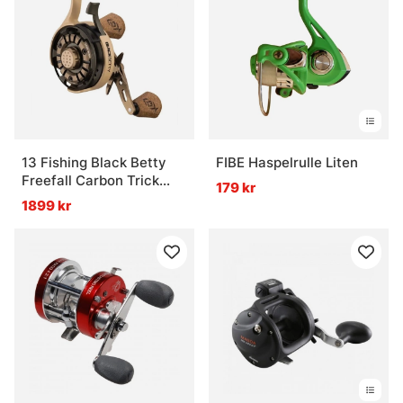
Vad är skillnaden mellan en rulle för pimpel och
ismete?
Vad ska man tänka på när man väljer isfiskerulle?
13 Fishing Black Betty
FIBE Haspelrulle Liten
Freefall Carbon Trick
179 kr
Shop 2.5 LH
1899 kr