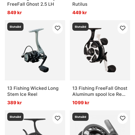
FreeFall Ghost 2.5 LH
Rutilus
849 kr
449 kr
Slutsåld
Slutsåld
13 Fishing Wicked Long
13 Fishing FreeFall Ghost
Stem Ice Reel
Aluminum spool Ice Reel-
2.5-LH, 3+1
389 kr
1099 kr
Slutsåld
Slutsåld