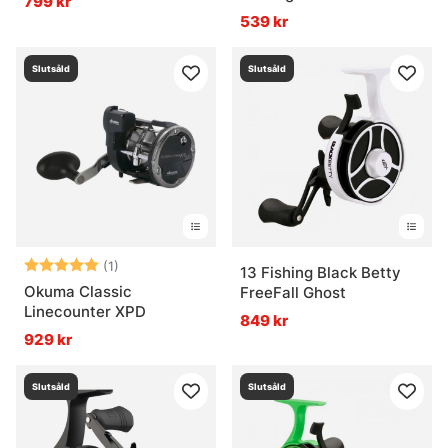
799 kr
539 kr
Slutsåld
Slutsåld
Betyg:
5.0 utav 5 stjärnor
(1)
13 Fishing Black Betty
Okuma Classic
FreeFall Ghost
Linecounter XPD
849 kr
929 kr
Slutsåld
Slutsåld