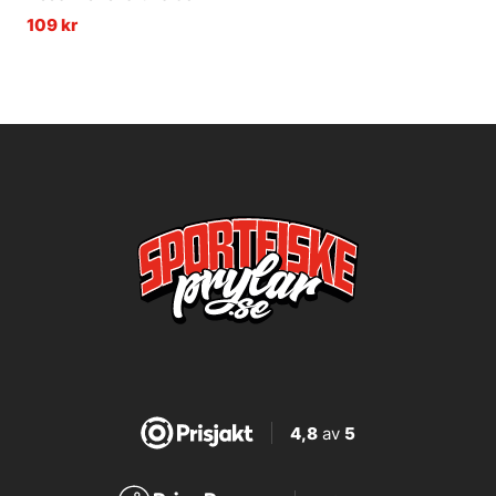
109 kr
4,8
av
5