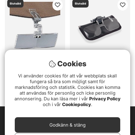
Slutsåld
Slutsåld
Cookies
Anglers Image Flip Focal
Anglers Image Carson
Clip & Flip
339 kr
Vi använder cookies för att vår webbplats skall
179 kr
fungera så bra som möjligt samt för
marknadsföring och statistik. Cookies kan komma
att användas för personlig och icke personlig
annonsering. Du kan läsa mer i vår
Privacy Policy
och i vår
Cookiepolicy
.
Godkänn & stäng