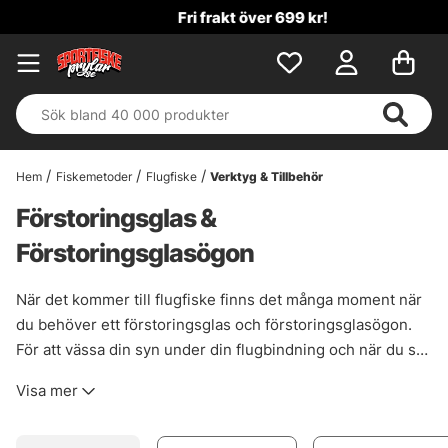
Fri frakt över 699 kr!
Hem
Fiskemetoder
Flugfiske
Verktyg & Tillbehör
Förstoringsglas &
Förstoringsglasögon
När det kommer till flugfiske finns det många moment när
du behöver ett förstoringsglas och förstoringsglasögon.
För att vässa din syn under din flugbindning och när du ska
knyta på en ny fluga på din tafs har vi flera förstoringsglas
Visa mer
och förstoringsglasögon som kan hjälpa till. Slipp stress
när stora öringar vakar under flugbytet och få till en snygg