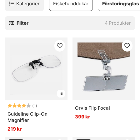
finish på din fluga med vårt sortiment av förstoringsglas
Kategorier
Fiskehanddukar
Förstoringsglas
och glasögon!
Filter
4
Produkter
Betyg:
4.0 utav 5 stjärnor
(1)
Orvis Flip Focal
Guideline Clip-On
399 kr
Magnifier
219 kr