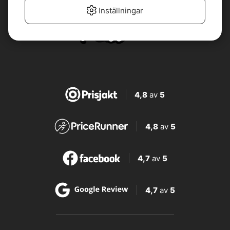
Inställningar
4,8
av
5
4,8
av
5
4,7
av
5
4,7
av
5