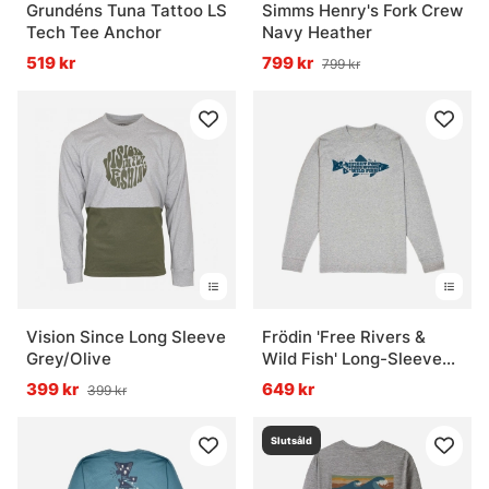
Grundéns Tuna Tattoo LS
Simms Henry's Fork Crew
Tech Tee Anchor
Navy Heather
519 kr
799 kr
799 kr
Vision Since Long Sleeve
Frödin 'Free Rivers &
Grey/Olive
Wild Fish' Long-Sleeve
T-Shirt - Heather Grey
399 kr
649 kr
399 kr
Slutsåld