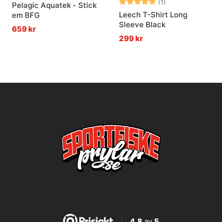
Betyg:
5.0 utav 5 stjär
(1)
Pelagic Aquatek - Stick
Leech T-Shirt Long
em BFG
Sleeve Black
659 kr
299 kr
4,8
av
5