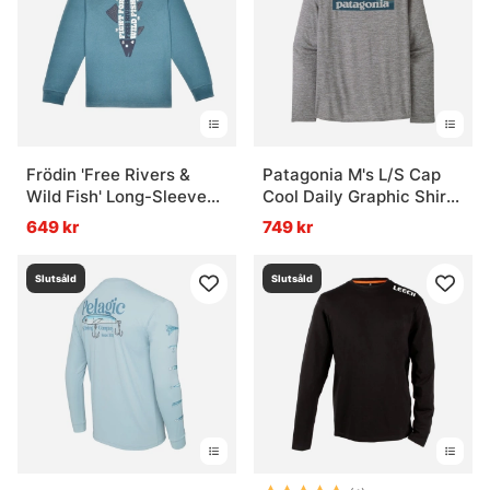
Frödin 'Free Rivers &
Patagonia M's L/S Cap
Wild Fish' Long-Sleeve
Cool Daily Graphic Shirt
T-Shirt - Earth Blue
Waters BLAF
649 kr
749 kr
Slutsåld
Slutsåld