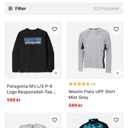
Filter
32
Produkter
Betyg:
5.0 utav 5 stjär
(1)
Patagonia M's L/S P-6
Westin Flats UPF Shirt
Logo Responsibili-Tee
Mist Grey
Black
599 kr
569 kr