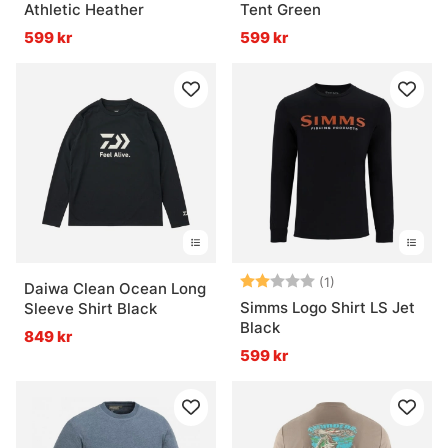
Athletic Heather
Tent Green
599 kr
599 kr
Betyg:
2.0 utav 5 stjär
(1)
Daiwa Clean Ocean Long
Simms Logo Shirt LS Jet
Sleeve Shirt Black
Black
849 kr
599 kr