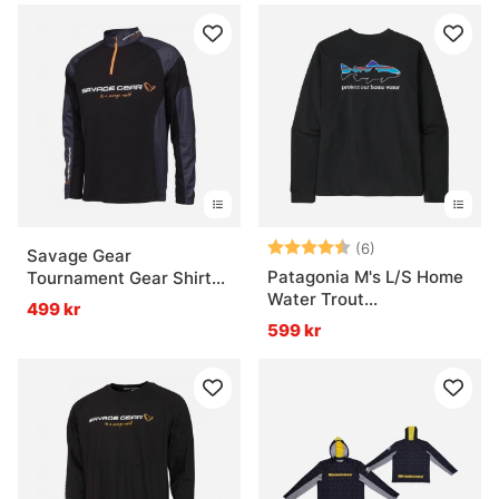
Betyg:
4.8 utav 5 stjär
(6)
Savage Gear
Patagonia M's L/S Home
Tournament Gear Shirt
Water Trout
1/2 Zip, Black Ink
499 kr
Responsibili-Tee BLK
599 kr