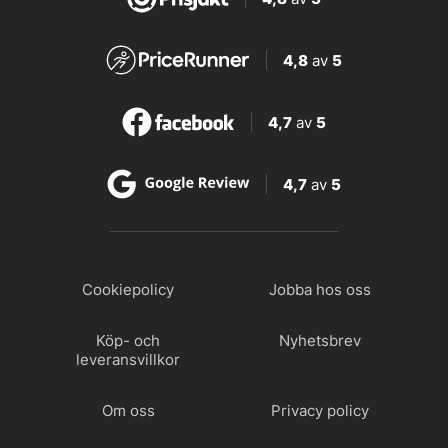
4,8
av
5
4,7
av
5
4,7
av
5
Cookiepolicy
Jobba hos oss
Köp- och
Nyhetsbrev
leveransvillkor
Om oss
Privacy policy