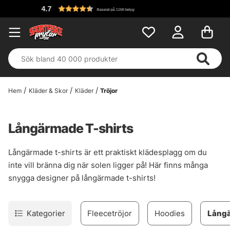
Fri frakt över 699 
Hem
Kläder & Skor
Kläder
Tröjor
Långärmade T-shirts
Långärmade t-shirts är ett praktiskt klädesplagg om du
inte vill bränna dig när solen ligger på! Här finns många
snygga designer på långärmade t-shirts!
Kategorier
Fleecetröjor
Hoodies
Långä