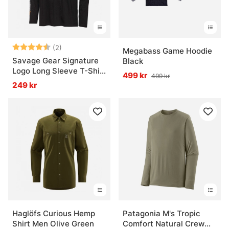
Betyg:
4.5 utav 5 stjärnor
(2)
Megabass Game Hoodie
Savage Gear Signature
Black
Logo Long Sleeve T-Shirt
499 kr
499 kr
Black Caviar
249 kr
Haglöfs Curious Hemp
Patagonia M's Tropic
Shirt Men Olive Green
Comfort Natural Crew