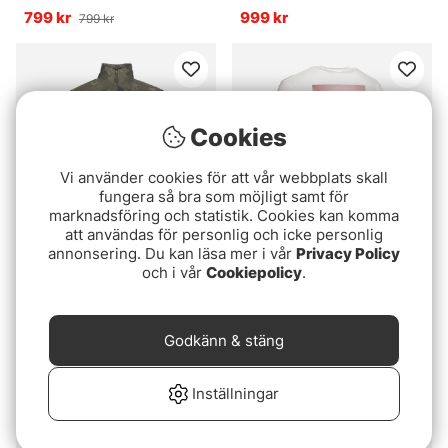
River Rock Green
799 kr
999 kr
799 kr
Cookies
Vi använder cookies för att vår webbplats skall
fungera så bra som möjligt samt för
marknadsföring och statistik. Cookies kan komma
att användas för personlig och icke personlig
annonsering. Du kan läsa mer i vår
Privacy Policy
Nash Scope OPS Long
Nash Make It Happen
och i vår
Cookiepolicy
.
Sleeve T Shirt
Sunset Long Sleeve Shirt
479 kr
fr. 299 kr
fr. 299 kr
Godkänn & stäng
Inställningar