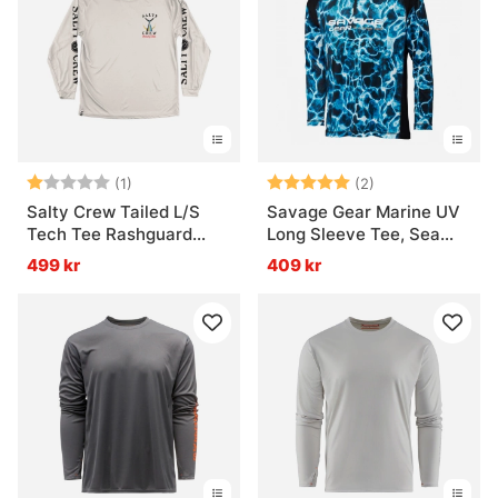
Betyg:
1.0 utav 5 stjärnor
Betyg:
5.0 utav 5 stjär
(1)
(2)
Salty Crew Tailed L/S
Savage Gear Marine UV
Tech Tee Rashguard
Long Sleeve Tee, Sea
White
Blue
499 kr
409 kr