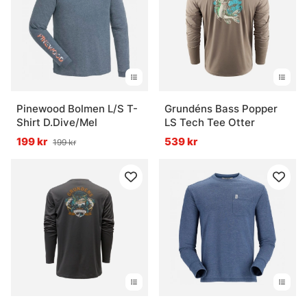
Pinewood Bolmen L/S T-
Grundéns Bass Popper
Shirt D.Dive/Mel
LS Tech Tee Otter
199 kr
539 kr
199 kr