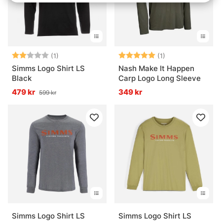
Betyg:
2.0 utav 5 stjärnor
Betyg:
5.0 utav 5 stjär
(1)
(1)
Simms Logo Shirt LS
Nash Make It Happen
Black
Carp Logo Long Sleeve
479 kr
349 kr
599 kr
Simms Logo Shirt LS
Simms Logo Shirt LS