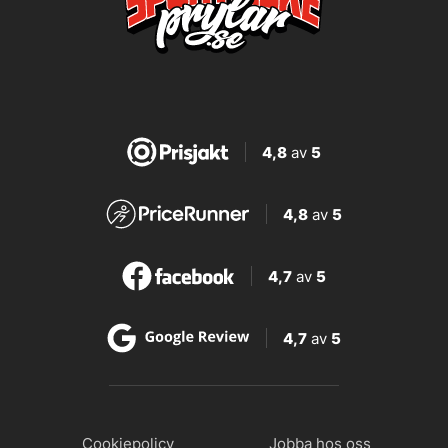
4,8
av
5
4,8
av
5
4,7
av
5
4,7
av
5
Cookiepolicy
Jobba hos oss