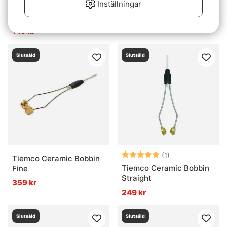
Inställningar
C&F Standard Gravity Kit
FITS Ceramic Bobbin
(CFT-67-S)
399 kr
149 kr
Slutsåld
Slutsåld
Betyg:
5.0 utav 5 stjär
(1)
Tiemco Ceramic Bobbin
Tiemco Ceramic Bobbin
Fine
Straight
359 kr
249 kr
Slutsåld
Slutsåld