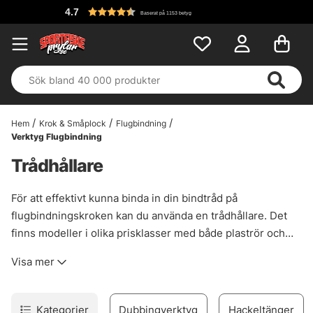
F
Baserat på 1153 betyg
Hem
Krok & Småplock
Flugbindning
Verktyg Flugbindning
Trådhållare
För att effektivt kunna binda in din bindtråd på
flugbindningskroken kan du använda en trådhållare. Det
finns modeller i olika prisklasser med både plaströr och
keramiskt rör. Välj mellan stora märken som Loon, Tiemco,
Visa mer
C&F och Petitjean med flera i vårt djupa sortiment av
trådhållare!
Kategorier
Dubbingverktyg
Hackeltänger