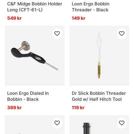
C&F Midge Bobbin Holder
Loon Ergo Bobbin
Long (CFT-61-L)
Threader - Black
549 kr
149 kr
Loon Ergo Dialed In
Dr Slick Bobbin Threader
Bobbin - Black
Gold w/ Half Hitch Tool
389 kr
119 kr