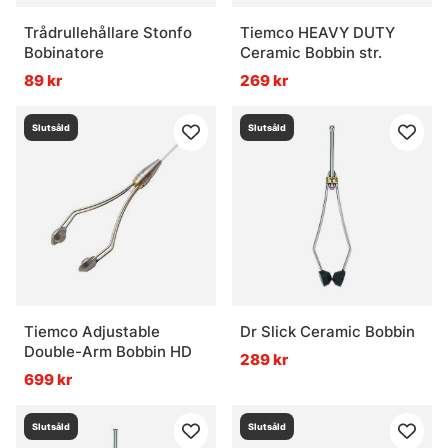
Trådrullehållare Stonfo
Tiemco HEAVY DUTY
Bobinatore
Ceramic Bobbin str.
89 kr
269 kr
Slutsåld
Slutsåld
Tiemco Adjustable
Dr Slick Ceramic Bobbin
Double-Arm Bobbin HD
289 kr
699 kr
Slutsåld
Slutsåld