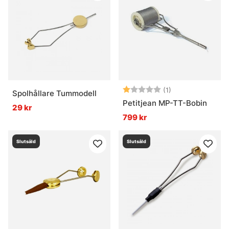
Betyg:
1.0 utav 5 stjärn
(1)
Spolhållare Tummodell
Petitjean MP-TT-Bobin
29 kr
799 kr
Slutsåld
Slutsåld