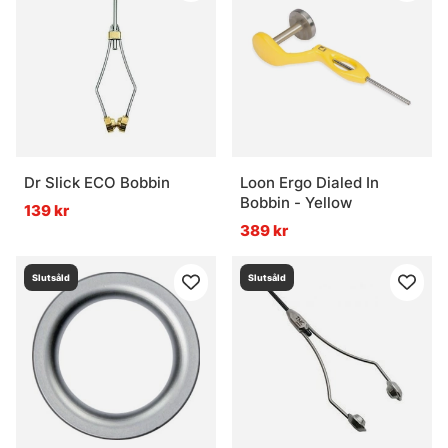
Dr Slick ECO Bobbin
Loon Ergo Dialed In
Bobbin - Yellow
139 kr
389 kr
Slutsåld
Slutsåld