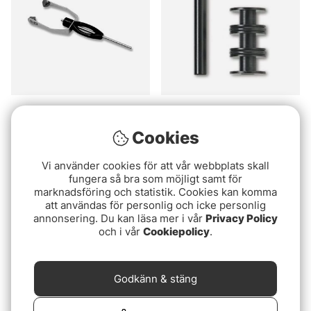
Loon Ergo Bobbin - Black
C&F 3-in-1 Bobbin Kit
(CFT-60T)
289 kr
Cookies
229 kr
Vi använder cookies för att vår webbplats skall
fungera så bra som möjligt samt för
marknadsföring och statistik. Cookies kan komma
att användas för personlig och icke personlig
annonsering. Du kan läsa mer i vår
Privacy Policy
och i vår
Cookiepolicy
.
Godkänn & stäng