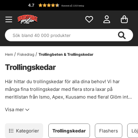
4.7
Baserat på 1153 betyg
Hem
Fiskedrag
Trollingbeten & Trollingskedar
Trollingskedar
Här hittar du trollingskedar för alla dina behov! Vi har
många fina trollingskedar med flera stora laxar på
meritlistan från Ismo, Apex, Kuusamo med flera! Glöm inte
att spana in våra Söder Custom färger på Ismo Magnum -
Visa mer
riktigt heta! Hitta en trollingsked för ditt trollingfiske!
Kategorier
Trollingskedar
Flashers
Löj