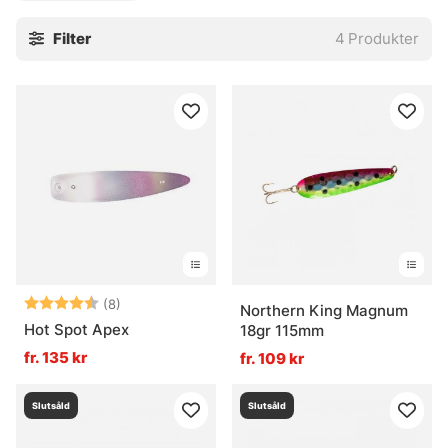
Filter
4
Produkter
Betyg:
4.6 utav 5 stjärnor
(8)
Northern King Magnum
Hot Spot Apex
18gr 115mm
fr. 135 kr
fr. 109 kr
Slutsåld
Slutsåld