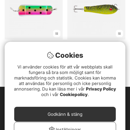
Betyg:
5.0 utav 5 stjärnor
(1)
Kuusamo Professor 1
Hot Spot Mini Flasher 8''
Bead 11,5 cm, 27g
Cookies
279 kr
149 kr
Vi använder cookies för att vår webbplats skall
fungera så bra som möjligt samt för
marknadsföring och statistik. Cookies kan komma
att användas för personlig och icke personlig
annonsering. Du kan läsa mer i vår
Privacy Policy
och i vår
Cookiepolicy
.
Godkänn & stäng
Inställningar