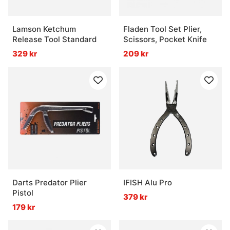
Lamson Ketchum
Fladen Tool Set Plier,
Release Tool Standard
Scissors, Pocket Knife
329 kr
209 kr
Darts Predator Plier
IFISH Alu Pro
Pistol
379 kr
179 kr