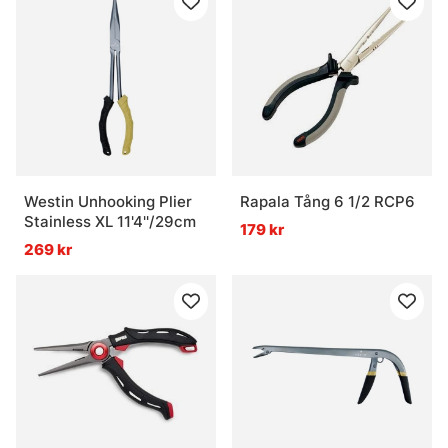
Westin Unhooking Plier
Rapala Tång 6 1/2 RCP6
Stainless XL 11'4''/29cm
179 kr
269 kr