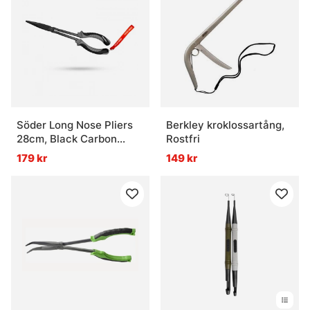
Söder Long Nose Pliers
Berkley kroklossartång,
28cm, Black Carbon
Rostfri
Steel
179 kr
149 kr