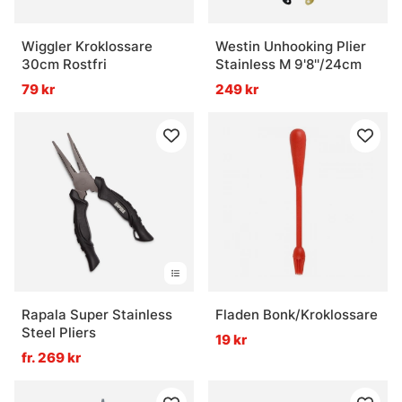
Wiggler Kroklossare
Westin Unhooking Plier
30cm Rostfri
Stainless M 9'8''/24cm
79 kr
249 kr
Rapala Super Stainless
Fladen Bonk/Kroklossare
Steel Pliers
19 kr
fr. 269 kr