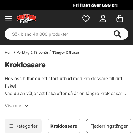
Fri frakt över 699 kr!
Hem
Verktyg & Tillbehör
Tänger & Saxar
Kroklossare
Hos oss hittar du ett stort utbud med kroklossare till ditt
fiske!
Vad du än väljer att fiska efter så är en längre kroklossare
alltid viktigt, väldigt många gånger sitter betet djupt eller
Visa mer
med flera krokar. Varken du väljer att kroka av i håv eller
ovanför ytan så måste du kunna komma åt att kroka av utan
att sätta fingrarnas liv på spel.
Kategorier
Kroklossare
Fjäderringstänger