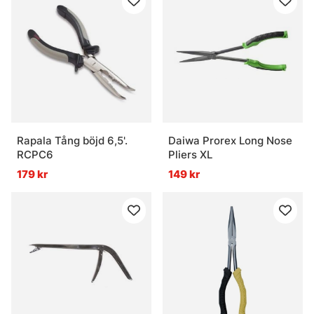
Rapala Tång böjd 6,5'.
Daiwa Prorex Long Nose
RCPC6
Pliers XL
179 kr
149 kr