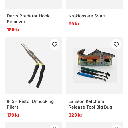
Darts Predator Hook
Kroklossare Svart
Remover
99 kr
169 kr
IFISH Pistol Unhooking
Lamson Ketchum
Pliers
Release Tool Big Bug
179 kr
329 kr