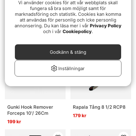
Vi använder cookies för att vår webbplats skall
fungera så bra som möjligt samt för
marknadsföring och statistik. Cookies kan komma
Rapala Tång lång 11'.
Rapala Tång 11'' Salt
att användas för personlig och icke personlig
RCP11
Anglers SACP11
annonsering. Du kan läsa mer i vår
Privacy Policy
299 kr
289 kr
och i vår
Cookiepolicy
.
Godkänn & stäng
Inställningar
Gunki Hook Remover
Rapala Tång 8 1/2 RCP8
Forceps 10'/ 26Cm
179 kr
199 kr