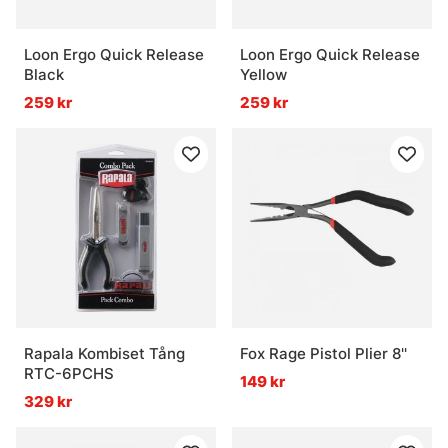
Loon Ergo Quick Release
Loon Ergo Quick Release
Black
Yellow
259 kr
259 kr
Rapala Kombiset Tång
Fox Rage Pistol Plier 8''
RTC-6PCHS
149 kr
329 kr