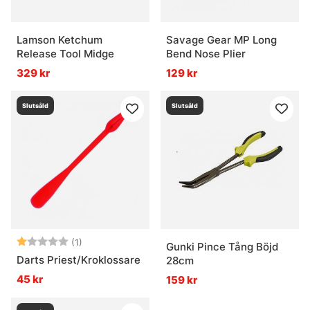
Lamson Ketchum
Savage Gear MP Long
Release Tool Midge
Bend Nose Plier
329 kr
129 kr
Slutsåld
Slutsåld
Betyg:
1.0 utav 5 stjärnor
(1)
Gunki Pince Tång Böjd
Darts Priest/Kroklossare
28cm
45 kr
159 kr