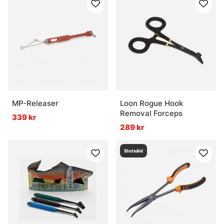
MP-Releaser
Loon Rogue Hook
Removal Forceps
339 kr
289 kr
Slutsåld