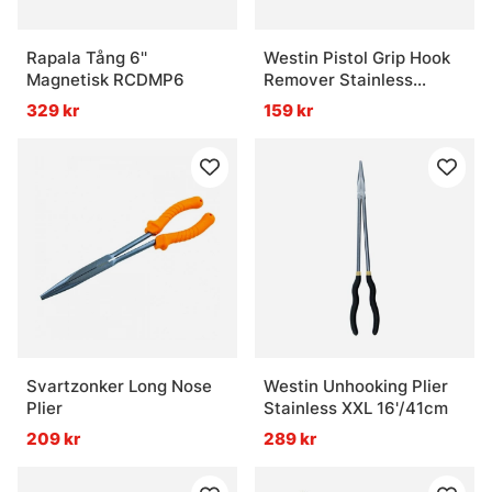
Rapala Tång 6''
Westin Pistol Grip Hook
Magnetisk RCDMP6
Remover Stainless
12'/30cm
329 kr
159 kr
Svartzonker Long Nose
Westin Unhooking Plier
Plier
Stainless XXL 16'/41cm
209 kr
289 kr