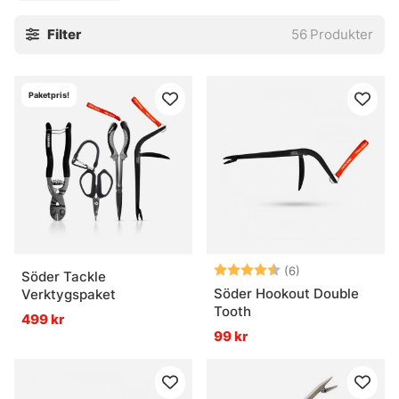
Så hittar du ingen längre tång i morfars gamla snickarbod
Filter
56
Produkter
så kan alternativen nedan vara något att spana in.
Paketpris!
Betyg:
4.2 utav 5 stjär
(6)
Söder Tackle
Söder Hookout Double
Verktygspaket
Tooth
499 kr
99 kr