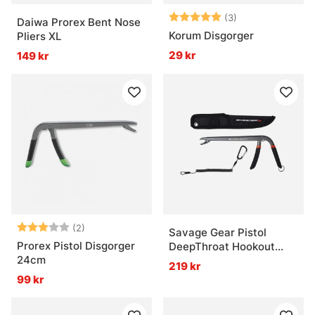
Betyg:
5.0 utav 5 stjär
(3)
Daiwa Prorex Bent Nose
Korum Disgorger
Pliers XL
29 kr
149 kr
Betyg:
3.0 utav 5 stjärnor
(2)
Savage Gear Pistol
Prorex Pistol Disgorger
DeepThroat Hookout
24cm
22.5cm
219 kr
99 kr