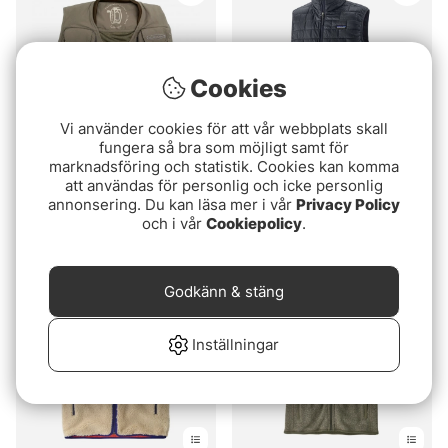
Cookies
Vi använder cookies för att vår webbplats skall
fungera så bra som möjligt samt för
marknadsföring och statistik. Cookies kan komma
att användas för personlig och icke personlig
Vision Caribou
Patagonia M's Nano Puff
annonsering. Du kan läsa mer i vår
Privacy Policy
Flugfiskeväst, Grön
Vest Smolder Blue
och i vår
Cookiepolicy
.
1449 kr
1799 kr
Godkänn & stäng
Inställningar