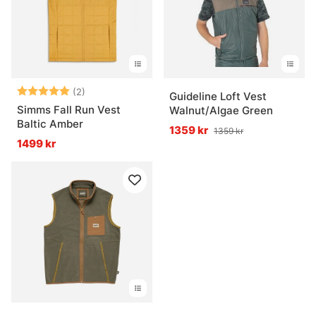
Betyg:
5.0 utav 5 stjärnor
(2)
Guideline Loft Vest
Simms Fall Run Vest
Walnut/Algae Green
Baltic Amber
1359 kr
1359 kr
1499 kr