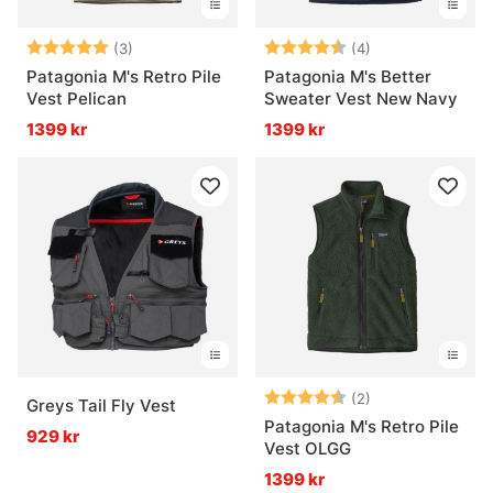
Betyg:
5.0 utav 5 stjärnor
Betyg:
4.8 utav 5 stjär
(3)
(4)
Patagonia M's Retro Pile
Patagonia M's Better
Vest Pelican
Sweater Vest New Navy
1399 kr
1399 kr
Betyg:
4.5 utav 5 stjär
(2)
Greys Tail Fly Vest
Patagonia M's Retro Pile
929 kr
Vest OLGG
1399 kr