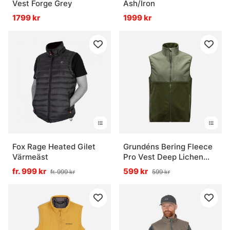
Vest Forge Grey
Ash/Iron
1799 kr
1999 kr
Fox Rage Heated Gilet
Grundéns Bering Fleece
Värmeäst
Pro Vest Deep Lichen
Green/Deep Depths
fr. 999 kr
599 kr
fr. 999 kr
599 kr