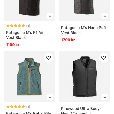
Betyg:
5.0 utav 5 stjärnor
(1)
Patagonia M's Nano Puff
Patagonia M's R1 Air
Vest Black
Vest Black
1799 kr
1199 kr
Betyg:
5.0 utav 5 stjärnor
(1)
Pinewood Ultra Body-
Patagonia M's Retro Pile
Heat Värmeväst