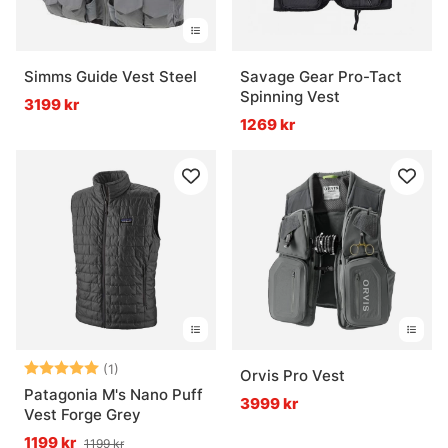
Simms Guide Vest Steel
Savage Gear Pro-Tact
Spinning Vest
3199 kr
1269 kr
Betyg:
5.0 utav 5 stjärnor
(1)
Orvis Pro Vest
Patagonia M's Nano Puff
3999 kr
Vest Forge Grey
1199 kr
1199 kr