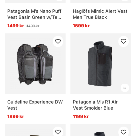
Patagonia M's Nano Puff
Haglöfs Mimic Alert Vest
Vest Basin Green w/Tent
Men True Black
Green
1499 kr
1599 kr
1499 kr
Guideline Experience DW
Patagonia M's R1 Air
Vest
Vest Smolder Blue
1899 kr
1199 kr