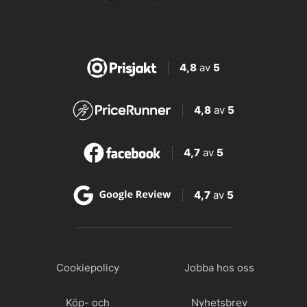
4,8
av
5
4,8
av
5
4,7
av
5
4,7
av
5
Cookiepolicy
Jobba hos oss
Köp- och
Nyhetsbrev