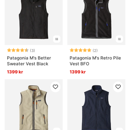
Betyg:
4.7 utav 5 stjärnor
Betyg:
5.0 utav 5 stjär
(3)
(2)
Patagonia M's Better
Patagonia M's Retro Pile
Sweater Vest Black
Vest BFO
1399 kr
1399 kr