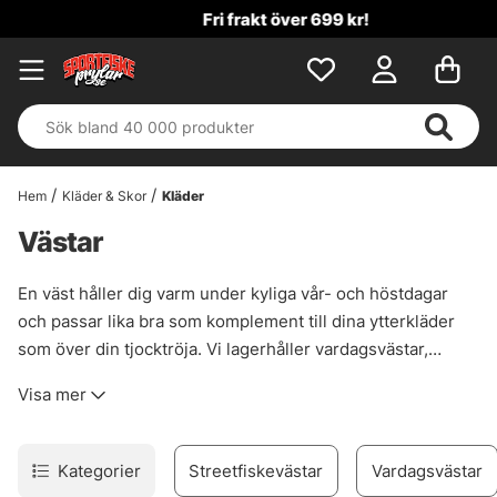
Fri frakt över 699 kr!
Hem
Kläder & Skor
Kläder
Västar
En väst håller dig varm under kyliga vår- och höstdagar
och passar lika bra som komplement till dina ytterkläder
som över din tjocktröja. Vi lagerhåller vardagsvästar,
flugfiskevästar, västar med inbyggd värme samt
Visa mer
streetfiskevästar. En streetfiskeväst är som namnet
antyder en väst för landfiskare som behöver smarta fickor
för att förvara fiskeprylarna man behöver nära till hands.
Kategorier
Streetfiskevästar
Vardagsvästar