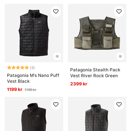
Betyg:
5.0 utav 5 stjärnor
(1)
Patagonia Stealth Pack
Patagonia M's Nano Puff
Vest River Rock Green
Vest Black
2399 kr
1199 kr
1199 kr