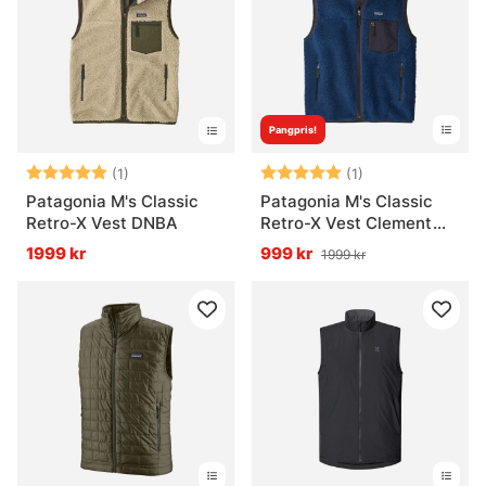
Pangpris!
Betyg:
5.0 utav 5 stjärnor
Betyg:
5.0 utav 5 stjär
(1)
(1)
Patagonia M's Classic
Patagonia M's Classic
Retro-X Vest DNBA
Retro-X Vest Clement
Blue
1999 kr
999 kr
1999 kr