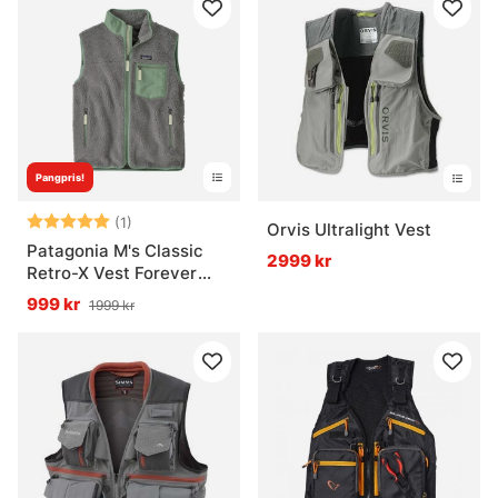
Pangpris!
Betyg:
5.0 utav 5 stjärnor
(1)
Orvis Ultralight Vest
Patagonia M's Classic
2999 kr
Retro-X Vest Forever
Grey
999 kr
1999 kr