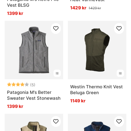
Vest BLSG
1429 kr
1429 kr
1399 kr
Betyg:
4.0 utav 5 stjärnor
(5)
Westin Thermo Knit Vest
Patagonia M's Better
Beluga Green
Sweater Vest Stonewash
1149 kr
1399 kr