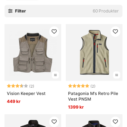
Filter
60
Produkter
Betyg:
3.5 utav 5 stjärnor
Betyg:
5.0 utav 5 stjär
(2)
(2)
Vision Keeper Vest
Patagonia M's Retro Pile
Vest PNSM
449 kr
1399 kr