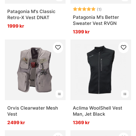
Betyg:
5.0 utav 5 stjär
(1)
Patagonia M's Classic
Patagonia M's Better
Retro-X Vest DNAT
Sweater Vest RVGN
1999 kr
1399 kr
Orvis Clearwater Mesh
Aclima WoolShell Vest
Vest
Man, Jet Black
2499 kr
1369 kr