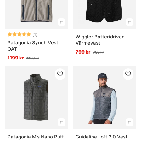
Betyg:
5.0 utav 5 stjärnor
(1)
Wiggler Batteridriven
Patagonia Synch Vest
Värmeväst
OAT
799 kr
799 kr
1199 kr
1199 kr
Patagonia M's Nano Puff
Guideline Loft 2.0 Vest