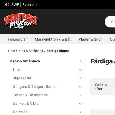
 SWE 
| Svenska
Fiskeprylar
Marinelektronik & Båt
Kläder & Skor
Ou
Hem
Krok & Småplock
Färdiga Riggar
Färdiga
Krok & Småplock
Krok
Jiggskallar
Sortera
Stingers & Stingertillbehör
efter
Tafsar & Tafsmaterial
Sänken & Vikter
Beteslås