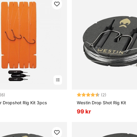
4.2 utav 5 stjärnor
Betyg:
4.5 utav 5 stjä
(6)
(2)
 Dropshot Rig Kit 3pcs
Westin Drop Shot Rig Kit
99 kr