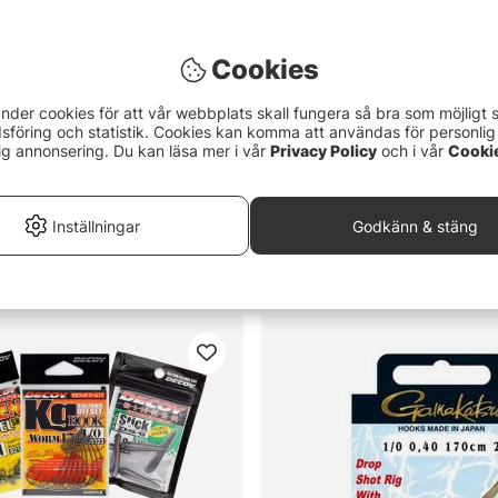
Cookies
nder cookies för att vår webbplats skall fungera så bra som möjligt 
föring och statistik. Cookies kan komma att användas för personlig
ig annonsering. Du kan läsa mer i vår
Privacy Policy
och i vår
Cooki
Inställningar
Godkänn & stäng
/Wacky Rig Bundle
Darts Carolina Rig/Brass 10,6
65 kr