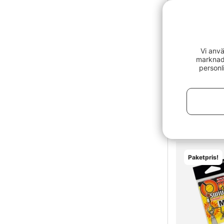
Vi anvä
marknads
personl
Decoy Neko
79 kr
Paketpris!