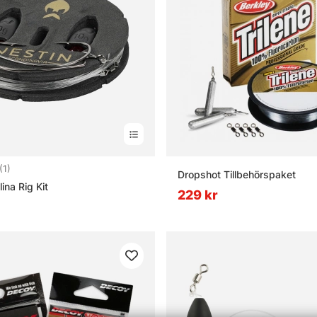
5.0 utav 5 stjärnor
(1)
Dropshot Tillbehörspaket
ina Rig Kit
229 kr