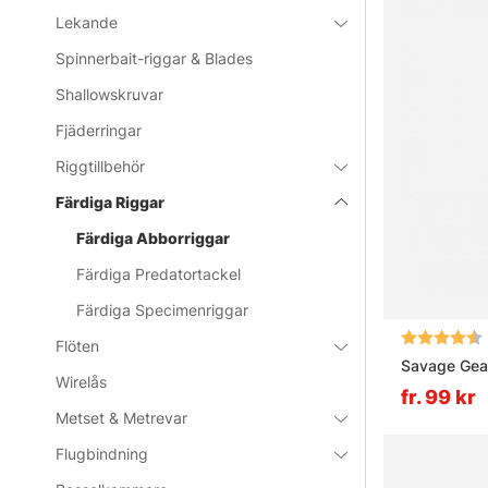
Lekande
Spinnerbait-riggar & Blades
Shallowskruvar
Fjäderringar
Riggtillbehör
Färdiga Riggar
Färdiga Abborriggar
Färdiga Predatortackel
Färdiga Specimenriggar
Betyg:
Flöten
Savage Gear
Wirelås
fr. 99 kr
Metset & Metrevar
Flugbindning