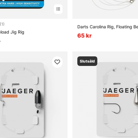
4.0 utav 5 stjärnor
(1)
Darts Carolina Rig, Floating 
load Jig Rig
65 kr
r
Slutsåld