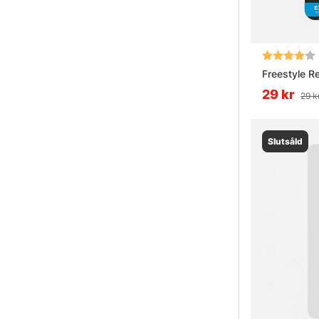
Betyg:
Freestyle Re
29 kr
29 k
Slutsåld