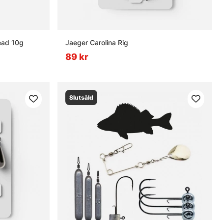
Bead 10g
Jaeger Carolina Rig
89 kr
Slutsåld