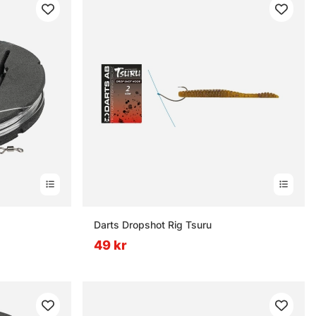
rnor
Darts Dropshot Rig Tsuru
49 kr