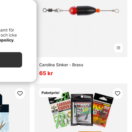
samt för
 och icke
epolicy
.
g
Carolina Sinker - Brass
65 kr
Paketpris!