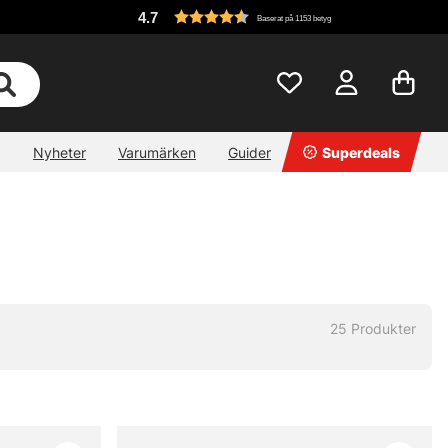
4.7
Baserat på 1153 betyg
Nyheter
Varumärken
Guider
Superdeals
25
Produkter