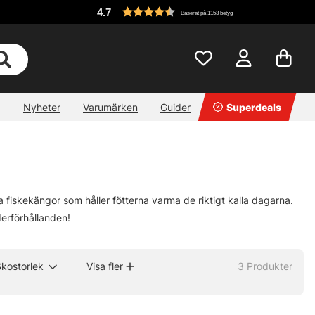
4.7
Baserat på 1153 betyg
Nyheter
Varumärken
Guider
Superdeals
ma fiskekängor som håller fötterna varma de riktigt kalla dagarna.
derförhållanden!
kostorlek
Visa fler
3
Produkter