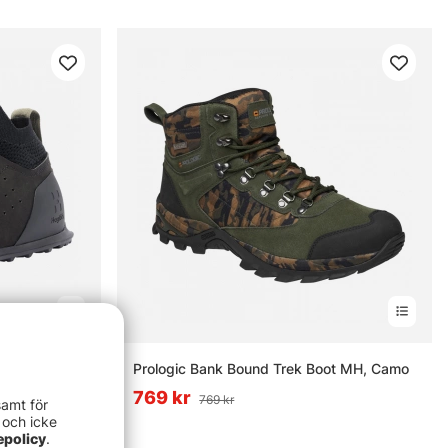
 Black
Prologic Bank Bound Trek Boot MH, Camo
769 kr
769 kr
samt för
 och icke
epolicy
.