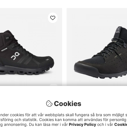
Cookies
k Waterproof All Black
Haglöfs Duality AT2 Men True
1499 kr
1499 kr
nder cookies för att vår webbplats skall fungera så bra som möjligt 
föring och statistik. Cookies kan komma att användas för personlig
ig annonsering. Du kan läsa mer i vår
Privacy Policy
och i vår
Cooki