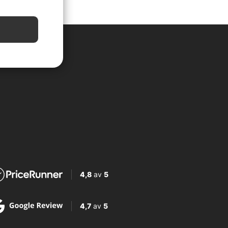
4,8
av
5
4,7
av
5