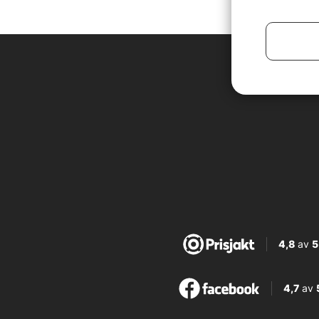
4,8
av
5
4,7
av