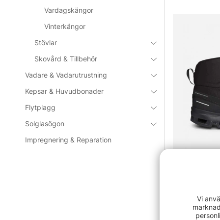
Vardagskängor
Vinterkängor
Stövlar
Skovård & Tillbehör
Vadare & Vadarutrustning
Kepsar & Huvudbonader
Flytplagg
Solglasögon
Impregnering & Reparation
On Cloudroc
2499 kr
Vi anvä
marknads
personl