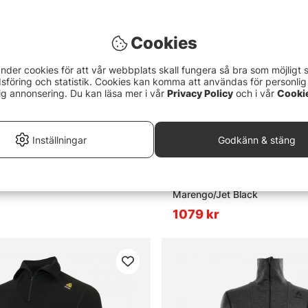
Cookies
nder cookies för att vår webbplats skall fungera så bra som möjligt 
föring och statistik. Cookies kan komma att användas för personlig
ig annonsering. Du kan läsa mer i vår
Privacy Policy
och i vår
Cooki
Inställningar
Godkänn & stäng
mWool Crewneck M's Tarmac
Aclima WarmWool Mockneck 
Marengo/Jet Black
1079 kr