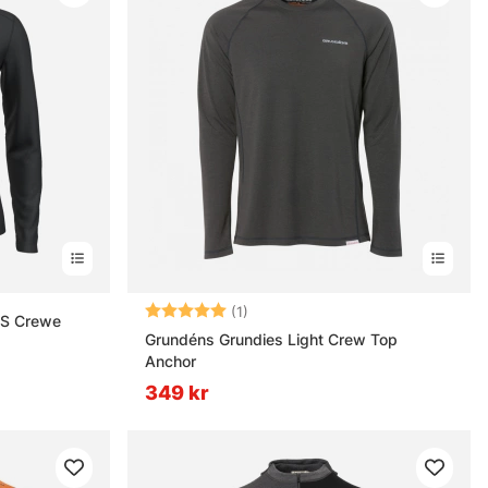
Betyg:
5.0 utav 5 stjärnor
(1)
LS Crewe
Grundéns Grundies Light Crew Top
Anchor
349 kr