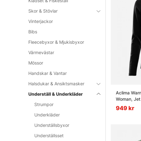
Klädset & Fiskeställ
Skor & Stövlar
Vinterjackor
Bibs
Fleecebyxor & Mjukisbyxor
Värmevästar
Mössor
Handskar & Vantar
Halsdukar & Ansiktsmasker
Aclima War
Underställ & Underkläder
Woman, Jet
Strumpor
949 kr
Underkläder
Underställsbyxor
Underställsset