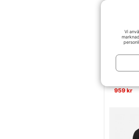
Vi anvä
marknads
personl
Aclima War
959 kr