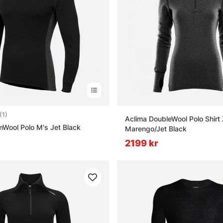
5.0 utav 5 stjärnor
(1)
Aclima DoubleWool Polo Shir
Wool Polo M's Jet Black
Marengo/Jet Black
2199 kr