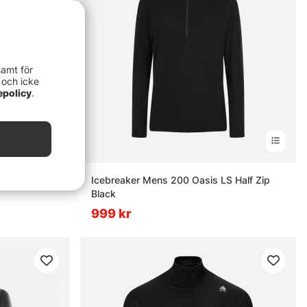
samt för
 och icke
epolicy
.
M's
Icebreaker Mens 200 Oasis LS Half Zip
Black
999 kr