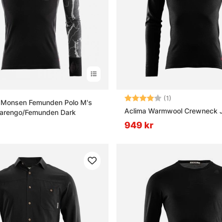
Betyg:
4.0 utav 5 stjär
(1)
s Monsen Femunden Polo M's
Aclima Warmwool Crewneck J
Marengo/Femunden Dark
949 kr