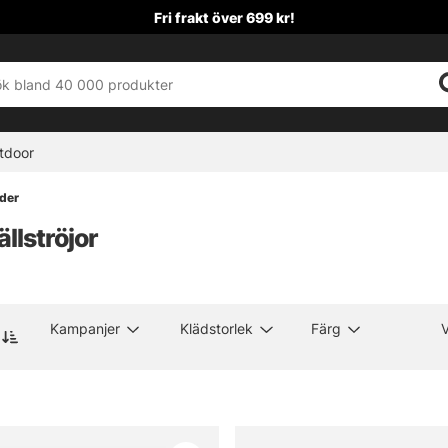
Fri frakt över 699 kr!
tdoor
äder
llströjor
Kampanjer
Klädstorlek
Färg