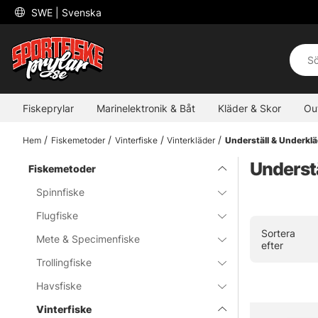
 SWE 
| Svenska
Fiskeprylar
Marinelektronik & Båt
Kläder & Skor
Ou
Hem
Fiskemetoder
Vinterfiske
Vinterkläder
Underställ & Underkl
Understä
Fiskemetoder
Spinnfiske
Flugfiske
Sortera
Mete & Specimenfiske
efter
Trollingfiske
Havsfiske
Vinterfiske