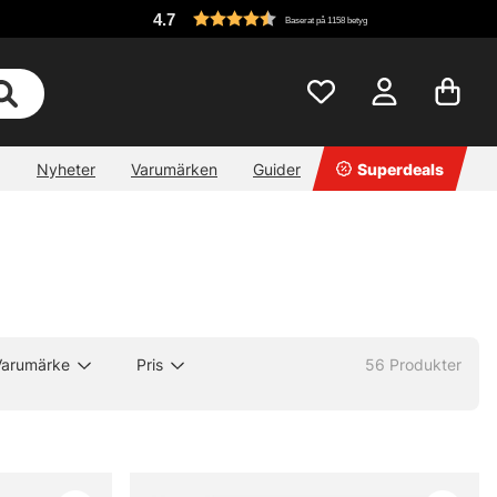
4.7
Baserat på 1158 betyg
Nyheter
Varumärken
Guider
Superdeals
Varumärke
Pris
56
Produkter