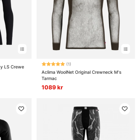
Betyg:
5.0 utav 5 stjärnor
(1)
ay LS Crewe
Aclima WoolNet Original Crewneck M's
Tarmac
1089 kr