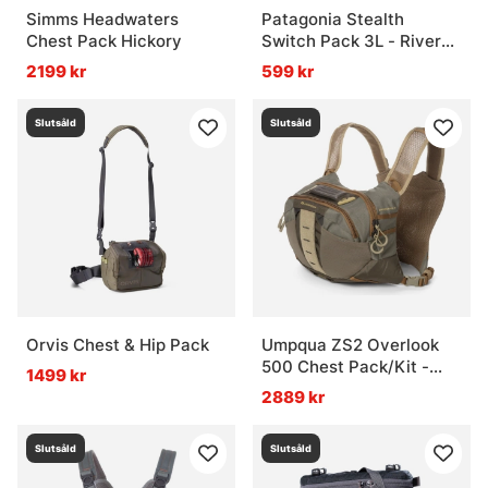
Simms Headwaters
Patagonia Stealth
Chest Pack Hickory
Switch Pack 3L - River
Rock Green
2199 kr
599 kr
Slutsåld
Slutsåld
Orvis Chest & Hip Pack
Umpqua ZS2 Overlook
500 Chest Pack/Kit -
1499 kr
Olive
2889 kr
Slutsåld
Slutsåld