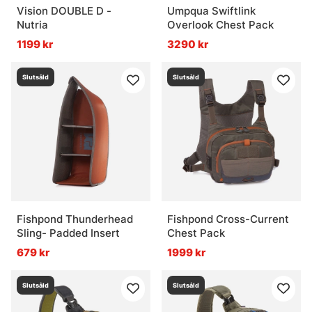
Vision DOUBLE D -
Umpqua Swiftlink
Nutria
Overlook Chest Pack
1199 kr
3290 kr
Slutsåld
Slutsåld
Fishpond Thunderhead
Fishpond Cross-Current
Sling- Padded Insert
Chest Pack
679 kr
1999 kr
Slutsåld
Slutsåld