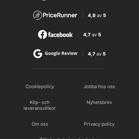
4,8
av
5
4,7
av
5
4,7
av
5
Cookiepolicy
Jobba hos oss
Köp- och
Nyhetsbrev
leveransvillkor
Om oss
Privacy policy