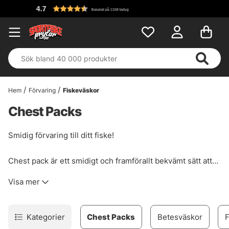
Fri frakt över 699 kr!
Hem
Förvaring
Fiskeväskor
Chest Packs
Smidig förvaring till ditt fiske!
Chest pack är ett smidigt och framförallt bekvämt sätt att
förvara sina tillbehör och extraflugor när du fiskar. Det är
Visa mer
inget som säger att du måste vada för att använda en
bröstväska, dom fungerar ypperligt att använda när du
exempelvis streetfiskar!
Kategorier
Chest Packs
Betesväskor
F