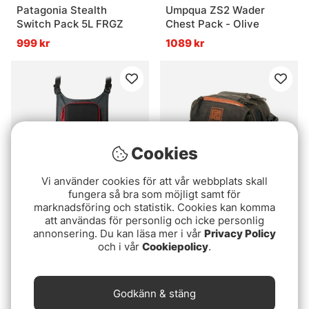
Patagonia Stealth
Umpqua ZS2 Wader
Switch Pack 5L FRGZ
Chest Pack - Olive
999 kr
1089 kr
Cookies
Vi använder cookies för att vår webbplats skall
fungera så bra som möjligt samt för
marknadsföring och statistik. Cookies kan komma
Mikado Chestpack
Fishpond Blue River
att användas för personlig och icke personlig
Active M-Bag
Chest / Lumbar Pack -
annonsering. Du kan läsa mer i vår
Privacy Policy
Peat Moss
och i vår
Cookiepolicy
.
599 kr
1299 kr
Godkänn & stäng