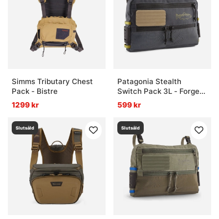
Simms Tributary Chest
Patagonia Stealth
Pack - Bistre
Switch Pack 3L - Forge
Grey
1299 kr
599 kr
Slutsåld
Slutsåld