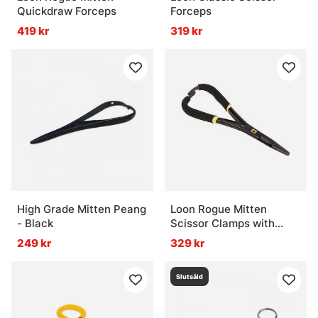
Quickdraw Forceps
Forceps
419 kr
319 kr
High Grade Mitten Peang
Loon Rogue Mitten
- Black
Scissor Clamps with
Comfy Grip
249 kr
329 kr
Slutsåld