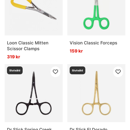
Loon Classic Mitten
Vision Classic Forceps
Scissor Clamps
159 kr
319 kr
Slutsåld
Slutsåld
Dr Slick Spring Creek
Dr Slick El Dorado