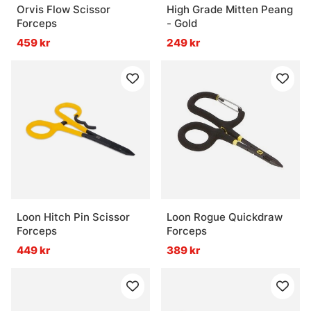
Orvis Flow Scissor
High Grade Mitten Peang
Forceps
- Gold
459 kr
249 kr
Loon Hitch Pin Scissor
Loon Rogue Quickdraw
Forceps
Forceps
449 kr
389 kr