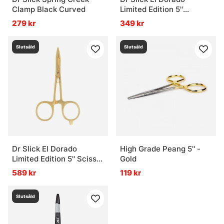
Clamp Black Curved
Limited Edition 5''
Standard Clamp
279 kr
349 kr
Slutsåld
Slutsåld
Dr Slick El Dorado
High Grade Peang 5'' -
Limited Edition 5'' Scissor
Gold
Clamp
589 kr
119 kr
Slutsåld