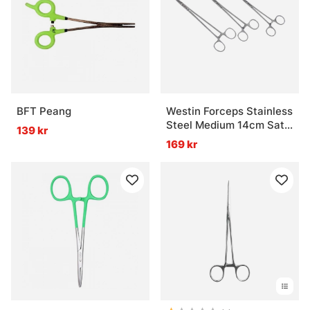
BFT Peang
Westin Forceps Stainless
Steel Medium 14cm Satin
139 kr
Finish
169 kr