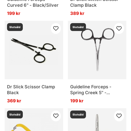
Curved 6'' - Black/Silver
Clamp Black
199 kr
389 kr
Slutsåld
Slutsåld
Dr Slick Scissor Clamp
Guideline Forceps -
Black
Spring Creek 5'' -
Black/Silver
369 kr
199 kr
Slutsåld
Slutsåld