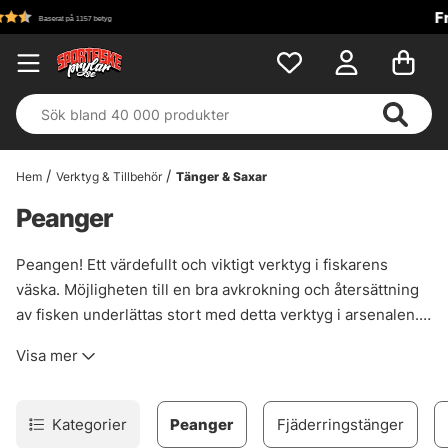
Fri frakt över 699 kr!
Hem
Verktyg & Tillbehör
Tänger & Saxar
Peanger
Peangen! Ett värdefullt och viktigt verktyg i fiskarens
väska. Möjligheten till en bra avkrokning och återsättning
av fisken underlättas stort med detta verktyg i arsenalen.
Med ett utbud av olika längder samt böjda och raka
Visa mer
modeller så hittar ni vad som behövs för att förenkla
kroklossning och kunna återutsätta fisken utan några
skador.
Kategorier
Peanger
Fjäderringstänger