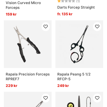
Betyg:
1.0 utav 5 stjärn
(1)
Vision Curved Micro
Darts Forcep Straight
Forceps
fr. 135 kr
159 kr
Rapala Precision Forceps
Rapala Peang 5 1/2
RPREF7
RFCP-5
229 kr
249 kr