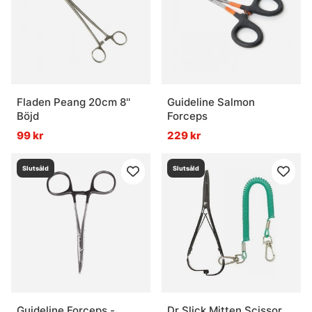
Fladen Peang 20cm 8''
Guideline Salmon
Böjd
Forceps
99 kr
229 kr
Slutsåld
Slutsåld
Guideline Forceps -
Dr Slick Mitten Scissor