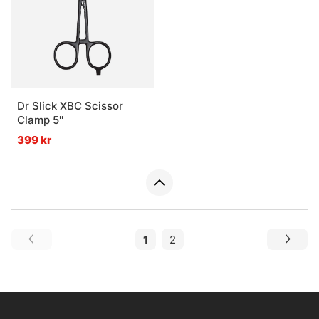
Dr Slick XBC Scissor
Clamp 5''
399 kr
1
2