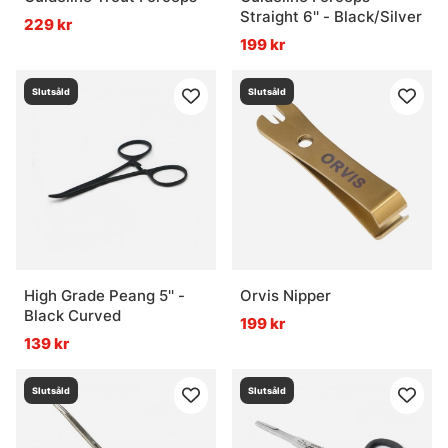
Straight 6'' - Black/Silver
229 kr
199 kr
Slutsåld
Slutsåld
High Grade Peang 5'' -
Orvis Nipper
Black Curved
199 kr
139 kr
Slutsåld
Slutsåld