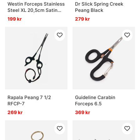
Westin Forceps Stainless
Dr Slick Spring Creek
Steel XL 20,5cm Satin
Peang Black
Finish
199 kr
279 kr
Rapala Peang 7 1/2
Guideline Carabin
RFCP-7
Forceps 6.5
269 kr
369 kr