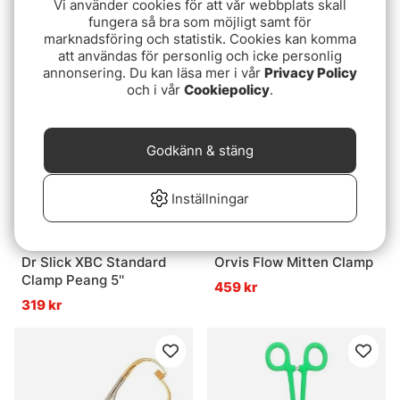
Vi använder cookies för att vår webbplats skall
Guideline Pike Forceps
Loon Classic Forceps
fungera så bra som möjligt samt för
339 kr
239 kr
marknadsföring och statistik. Cookies kan komma
att användas för personlig och icke personlig
annonsering. Du kan läsa mer i vår
Privacy Policy
och i vår
Cookiepolicy
.
Godkänn & stäng
Inställningar
Dr Slick XBC Standard
Orvis Flow Mitten Clamp
Clamp Peang 5''
459 kr
319 kr