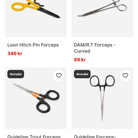
Loon Hitch Pin Forceps
DAM/R.T Forceps -
Curved
349 kr
89 kr
Slutsåld
Slutsåld
Guideline Trout Forceps
Guideline Forceps-