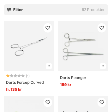
Filter
62
Produkter
Betyg:
1.0 utav 5 stjärnor
(1)
Darts Peanger
Darts Forcep Curved
159 kr
fr. 135 kr