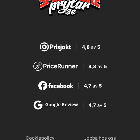
4,8
av
5
4,8
av
5
4,7
av
5
4,7
av
5
Cookiepolicy
Jobba hos oss