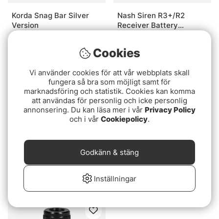
Korda Snag Bar Silver
Nash Siren R3+/R2
Version
Receiver Battery
(CR123A)
249 kr
39 kr
Cookies
Vi använder cookies för att vår webbplats skall
fungera så bra som möjligt samt för
marknadsföring och statistik. Cookies kan komma
att användas för personlig och icke personlig
annonsering. Du kan läsa mer i vår
Privacy Policy
och i vår
Cookiepolicy
.
Godkänn & stäng
Korda Snag Bar
Nash Siren R4 Batteries
(AAA)
289 kr
Inställningar
49 kr