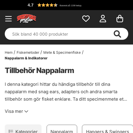
4.7
Baserat på 1158 betyg
Hem
Fiskemetoder
Mete & Specimenfiske
Nappalarm & Indikatorer
Tillbehör Nappalarm
I denna kategori hittar du händiga tillbehör till dina
nappalarm med snag ears, adapters och andra smarta
tillbehör som gör fisket enklare. Ta ditt specimenmete ett
steg längre med perfekta uppsättningar av nappalarm och
Visa mer
indikatorer!
Kategorier
Nappalarm
Hangers & Swingers