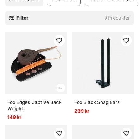
Filter
9
Produkter
Fox Edges Captive Back
Fox Black Snag Ears
Weight
239 kr
149 kr