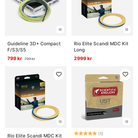
Guideline 3D+ Compact
Rio Elite Scandi MDC Kit
F/S3/S5
Long
799 kr
2999 kr
799 kr
Betyg:
5.0 utav 5 stjär
(1)
Rio Elite Scandi MDC Kit