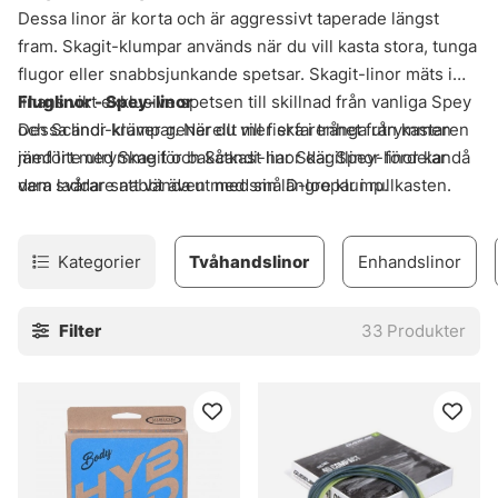
Dessa linor är korta och är aggressivt taperade längst
fram. Skagit-klumpar används när du vill kasta stora, tunga
flugor eller snabbsjunkande spetsar. Skagit-linor mäts i
linans vikt exklusive spetsen till skillnad från vanliga Spey
Fluglinor - Spey-linor
och Scandi-klumpar. När du vill fiska i trånga utrymmen
Dessa linor kräver generellt mer erfarenhet från kastaren
med lite utrymme för bakåtkast har Skagitlinor fördelar då
jämfört med Skagit och Scandi-linor där Spey-linor kan
dem laddar snabbt även med små D-loopar i rullkasten.
vara svårare att vända ut med sin längre klump.
Kategorier
Tvåhandslinor
Enhandslinor
Filter
33
Produkter