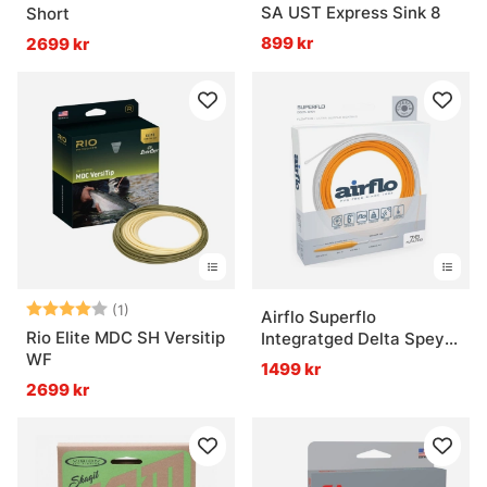
SA UST Express Sink 8
Short
899 kr
2699 kr
Betyg:
4.0 utav 5 stjärnor
(1)
Airflo Superflo
Rio Elite MDC SH Versitip
Integratged Delta Spey
WF
Fly Line
1499 kr
2699 kr