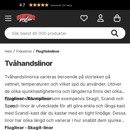
Fri frakt över 
7 betyg
Hem
Fiskelinor
Flugfiskelinor
Tvåhandslinor
Tvåhandslinorna varieras beroende på storleken på
vattnet, temperaturen och vilket spö du använder. Utöver
de olika sjunkhastigheterna och längderna finns det olika
typer av tvåhandslinor som exempelvis Skagit, Scandi och
Fluglinor - Klumplinor
Spey.
Scandi-linor är utvecklade för att göra enkla och långa kast
med Scandi-kast där du kastar med en tight linbåge. Dessa
linor har olika längd och varierar i hur snabbt dem sjunker.
Fluglinor - Skagit-linor