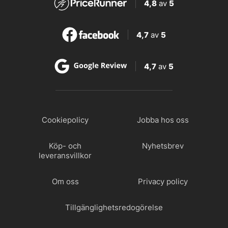
4,8
av
5
4,7
av
5
4,7
av
5
Cookiepolicy
Jobba hos oss
Köp- och
Nyhetsbrev
leveransvillkor
Om oss
Privacy policy
Tillgänglighetsredogörelse