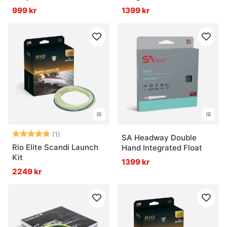
999 kr
1399 kr
Betyg:
5.0 utav 5 stjärnor
(1)
SA Headway Double
Rio Elite Scandi Launch
Hand Integrated Float
Kit
1399 kr
2249 kr