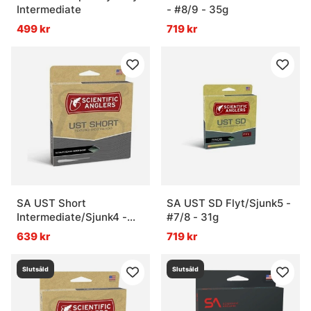
Intermediate
- #8/9 - 35g
499 kr
719 kr
SA UST Short
SA UST SD Flyt/Sjunk5 -
Intermediate/Sjunk4 -
#7/8 - 31g
#8/9 - 34g
639 kr
719 kr
Slutsåld
Slutsåld