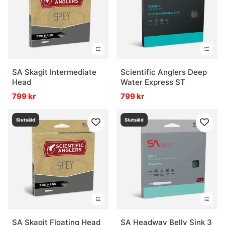
SA Skagit Intermediate
Scientific Anglers Deep
Head
Water Express ST
799 kr
799 kr
Slutsåld
Slutsåld
SA Skagit Floating Head
SA Headway Belly Sink 3