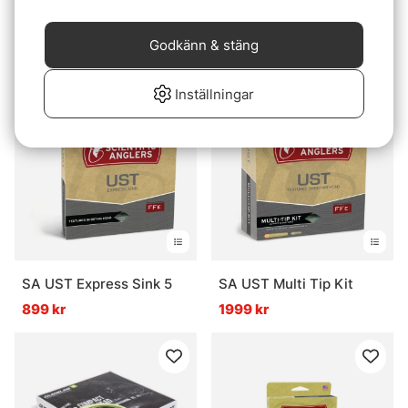
Guideline 3D+ Compact
Guideline 3D+ Float
F/S2/S4
799 kr
799 kr
Godkänn & stäng
799 kr
799 kr
Inställningar
SA UST Express Sink 5
SA UST Multi Tip Kit
899 kr
1999 kr