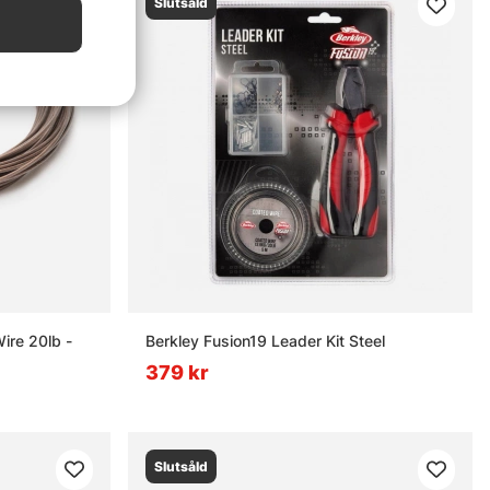
Slutsåld
ire 20lb -
Berkley Fusion19 Leader Kit Steel
379 kr
Slutsåld