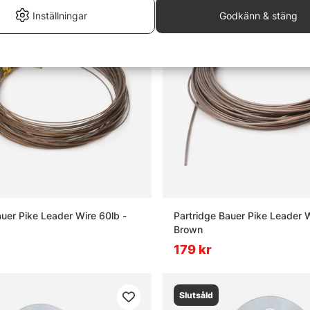
Inställningar
Godkänn & stäng
auer Pike Leader Wire 60lb -
Partridge Bauer Pike Leader W
Brown
179 kr
Slutsåld