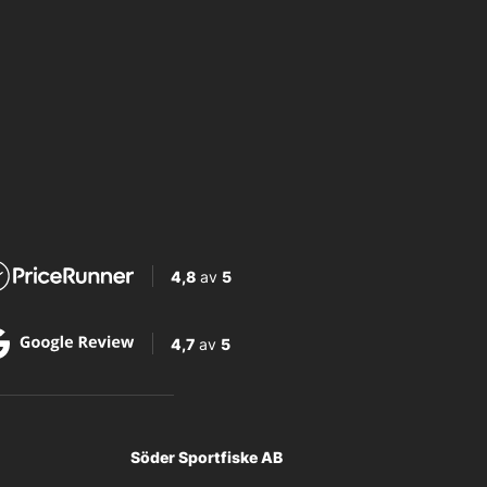
4,8
av
5
4,7
av
5
Söder Sportfiske AB