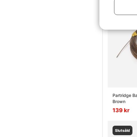
Partridge B
Brown
139 kr
Slutsåld