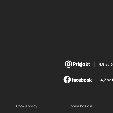
4,8
av
5
4,7
av
Cookiepolicy
Jobba hos oss