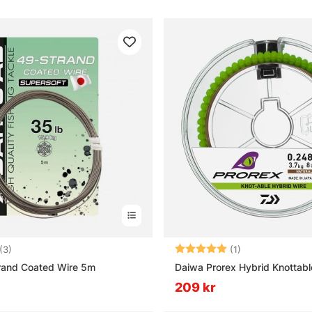
5.0 utav 5 stjärnor
Betyg:
5.0 utav 5 stjär
(3)
(1)
rand Coated Wire 5m
Daiwa Prorex Hybrid Knottab
209 kr