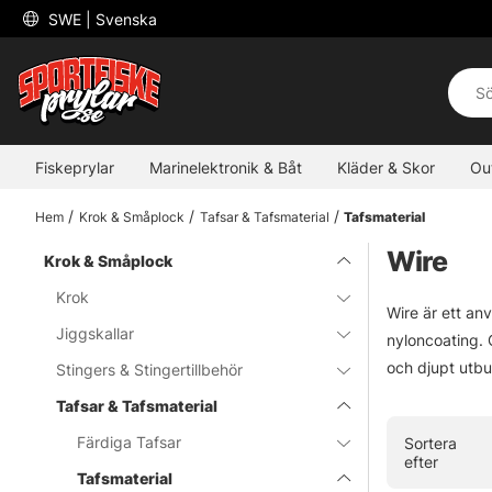
 SWE 
| Svenska
Fiskeprylar
Marinelektronik & Båt
Kläder & Skor
Ou
Hem
Krok & Småplock
Tafsar & Tafsmaterial
Tafsmaterial
Wire
Krok & Småplock
Krok
Wire är ett anv
Jiggskallar
nyloncoating. O
och djupt utbu
Stingers & Stingertillbehör
Tafsar & Tafsmaterial
Färdiga Tafsar
Sortera
efter
Tafsmaterial