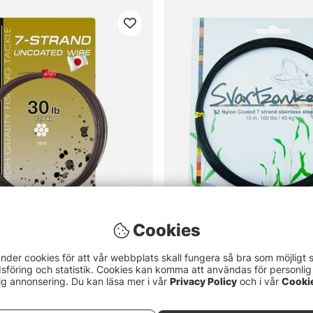
Cookies
5.0 utav 5 stjärnor
Betyg:
5.0 utav 5 stjär
(1)
(1)
and Wire
Svartzonker Nylon Coated Wi
nder cookies för att vår webbplats skall fungera så bra som möjligt 
69 kr
föring och statistik. Cookies kan komma att användas för personlig
ig annonsering. Du kan läsa mer i vår
Privacy Policy
och i vår
Cooki