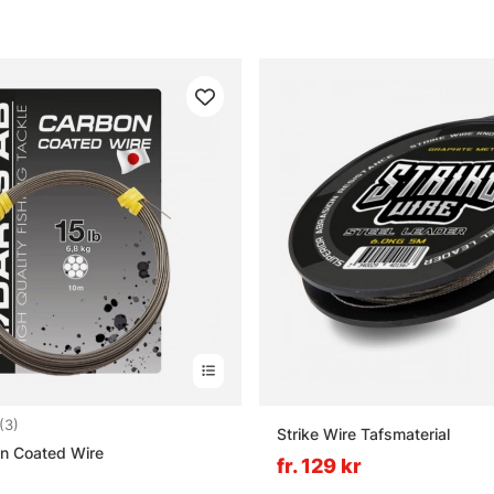
5.0 utav 5 stjärnor
(3)
Strike Wire Tafsmaterial
n Coated Wire
fr. 129 kr