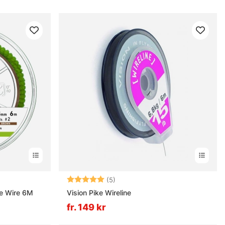
nor
Betyg:
5.0 utav 5 stjärnor
(5)
le Wire 6M
Vision Pike Wireline
fr. 149 kr