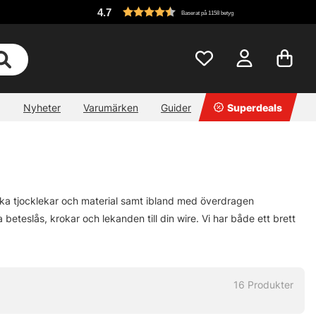
4.7
Baserat på 1158 betyg
Nyheter
Varumärken
Guider
Superdeals
 olika tjocklekar och material samt ibland med överdragen
beteslås, krokar och lekanden till din wire. Vi har både ett brett
16
Produkter