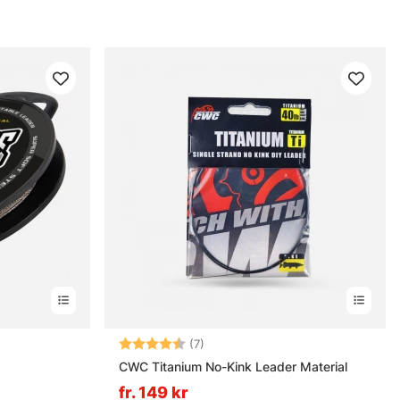
Betyg:
4.3 utav 5 stjärnor
(7)
CWC Titanium No-Kink Leader Material
fr. 149 kr