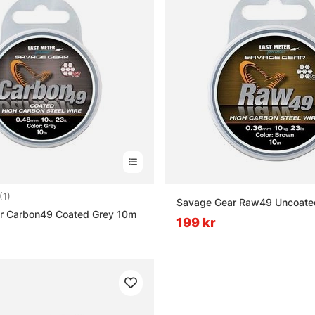
5.0 utav 5 stjärnor
(1)
Savage Gear Raw49 Uncoate
r Carbon49 Coated Grey 10m
199 kr