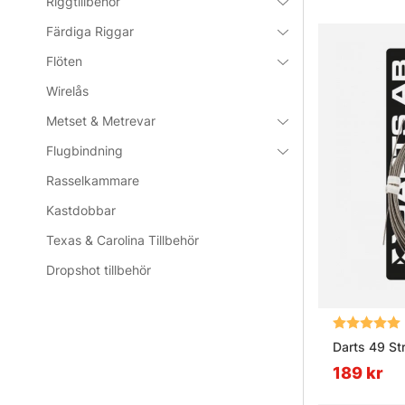
Riggtillbehör
Färdiga Riggar
Flöten
Wirelås
Metset & Metrevar
Flugbindning
Rasselkammare
Kastdobbar
Texas & Carolina Tillbehör
Dropshot tillbehör
Betyg:
Darts 49 St
189 kr