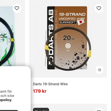
nor
Darts 19-Strand Wire
re
179 kr
samt för
 och icke
epolicy
.