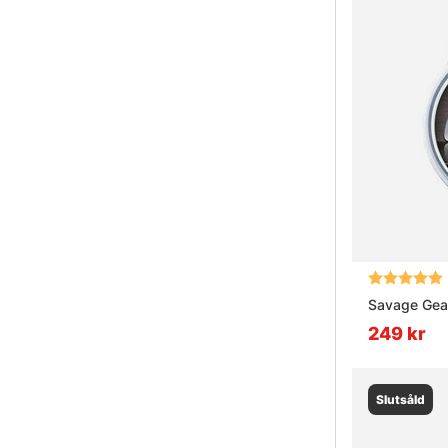
Betyg:
Savage Gea
249 kr
Slutsåld