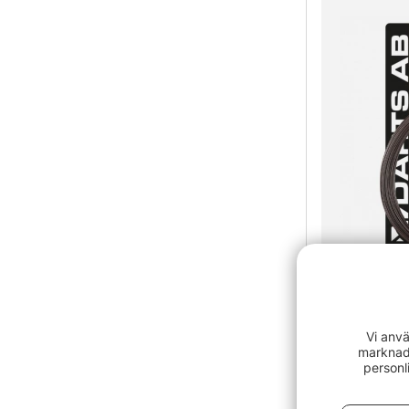
Betyg:
Darts 7-Str
Vi anvä
79 kr
marknads
personl