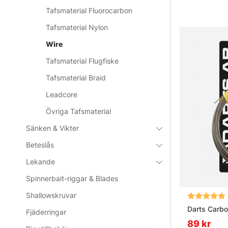
Tafsmaterial Fluorocarbon
Tafsmaterial Nylon
Wire
Tafsmaterial Flugfiske
Tafsmaterial Braid
Leadcore
Övriga Tafsmaterial
Sänken & Vikter
Beteslås
Lekande
Spinnerbait-riggar & Blades
Shallowskruvar
Betyg:
Darts Carbo
Fjäderringar
89 kr