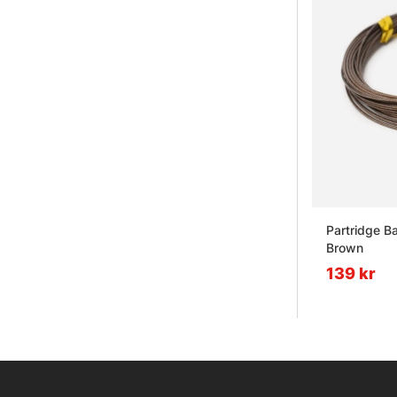
Partridge B
Brown
139 kr