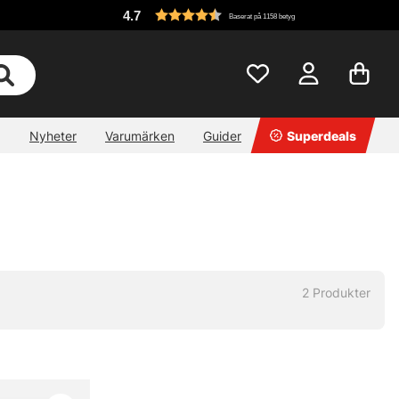
4.7
Baserat på 1158 betyg
Nyheter
Varumärken
Guider
Superdeals
2
Produkter