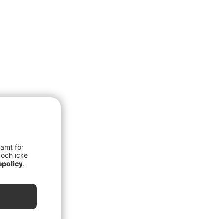
samt för
 och icke
epolicy
.