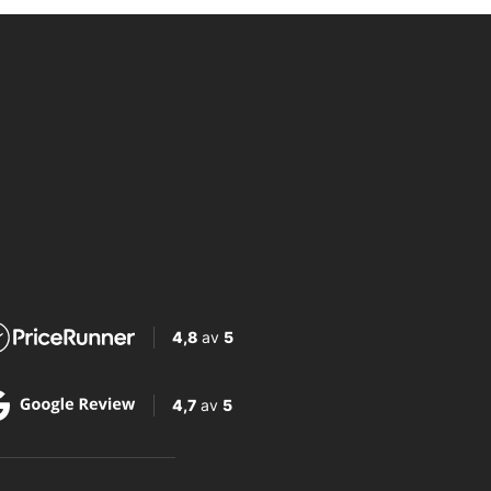
4,8
av
5
4,7
av
5