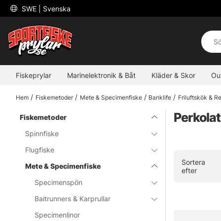
 SWE 
| Svenska
Fiskeprylar
Marinelektronik & Båt
Kläder & Skor
Ou
Hem
Fiskemetoder
Mete & Specimenfiske
Banklife
Friluftskök & 
Perkolat
Fiskemetoder
Spinnfiske
Flugfiske
Sortera
Mete & Specimenfiske
efter
Specimenspön
Baitrunners & Karprullar
Specimenlinor