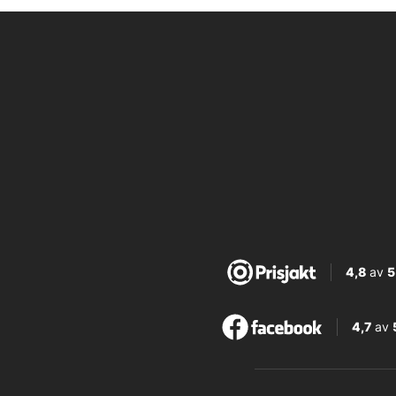
4,8
av
5
4,7
av