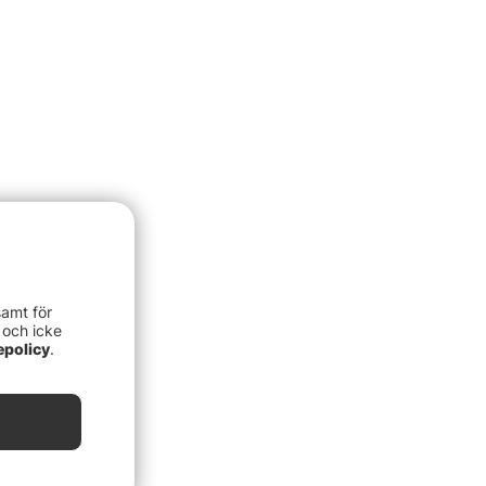
samt för
 och icke
epolicy
.