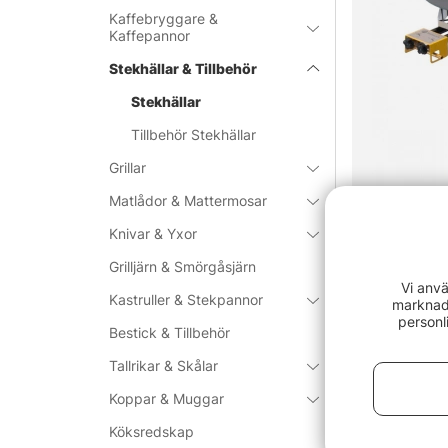
Kaffebryggare &
Kaffepannor
Stekhällar & Tillbehör
Stekhällar
Tillbehör Stekhällar
Grillar
Matlådor & Mattermosar
Knivar & Yxor
Grilljärn & Smörgåsjärn
Hällmark St
Vi anvä
Kastruller & Stekpannor
2199 kr
marknads
personl
Bestick & Tillbehör
Tallrikar & Skålar
Koppar & Muggar
Köksredskap