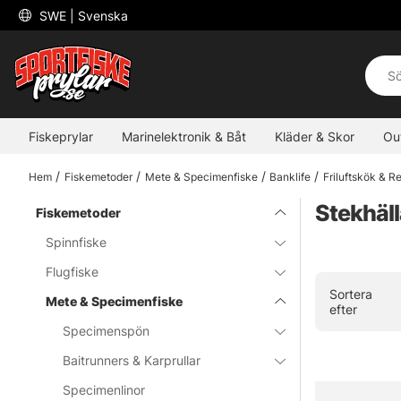
 SWE 
| Svenska
Fiskeprylar
Marinelektronik & Båt
Kläder & Skor
Ou
Hem
Fiskemetoder
Mete & Specimenfiske
Banklife
Friluftskök & 
Stekhäll
Fiskemetoder
Spinnfiske
Flugfiske
Sortera
Mete & Specimenfiske
efter
Specimenspön
Baitrunners & Karprullar
Specimenlinor