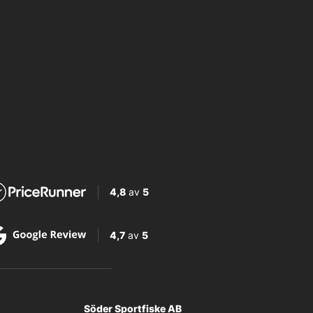
4,8
av
5
4,7
av
5
Söder Sportfiske AB