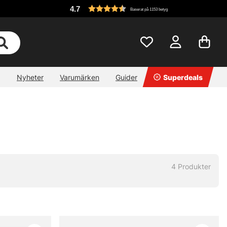
4.7
Baserat på 1153 betyg
Nyheter
Varumärken
Guider
Superdeals
4
Produkter