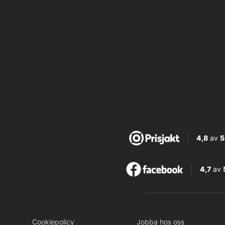
4,8
av
5
4,7
av
Cookiepolicy
Jobba hos oss