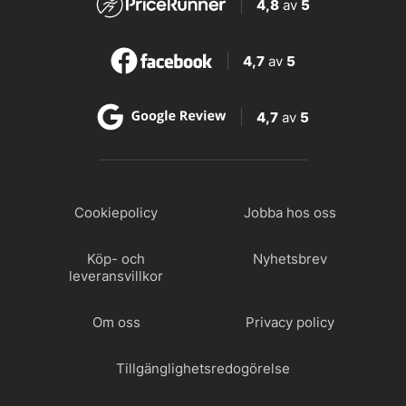
4,8
av
5
4,7
av
5
4,7
av
5
Cookiepolicy
Jobba hos oss
Köp- och
Nyhetsbrev
leveransvillkor
Om oss
Privacy policy
Tillgänglighetsredogörelse