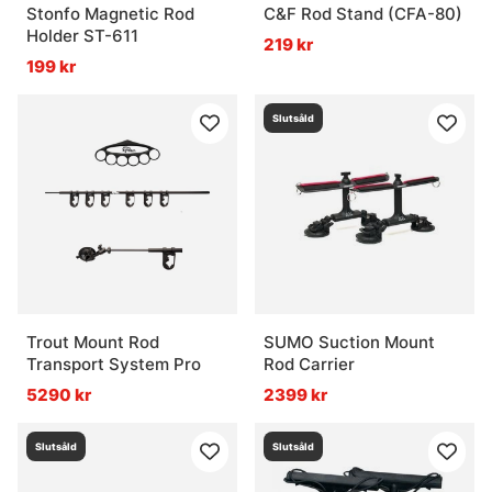
Stonfo Magnetic Rod
C&F Rod Stand (CFA-80)
Holder ST-611
219 kr
199 kr
Slutsåld
Trout Mount Rod
SUMO Suction Mount
Transport System Pro
Rod Carrier
5290 kr
2399 kr
Slutsåld
Slutsåld