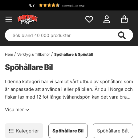
4.7
Baserat på 1158 betyg
Hem
Verktyg & Tillbehör
Spöhållare & Spöställ
Spöhållare Bil
I denna kategori har vi samlat vårt utbud av spöhållare som
är anpassade att använda i eller på bilen. Är du i Norge och
fiskar lax med 12 fot långa tvåhandspön kan det vara bra
att ha en spöhållare som du sätter ute på bilen, medans
Visa mer
om du alltid har kortare fiskespö redo i bilen kan det vara
en bra att ha en spöhållare du monterar inne i bilen.
Kategorier
Spöhållare Bil
Spöhållare Båt