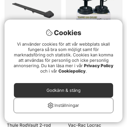
Cookies
Vi använder cookies för att vår webbplats skall
Thule RodVault 4-rod
Bilspöhållare Vacuum
fungera så bra som möjligt samt för
4999 kr
499 kr
marknadsföring och statistik. Cookies kan komma
att användas för personlig och icke personlig
annonsering. Du kan läsa mer i vår
Privacy Policy
Slutsåld
Slutsåld
och i vår
Cookiepolicy
.
Godkänn & stäng
Inställningar
Thule RodVault 2-rod
Vac-Rac Locrac