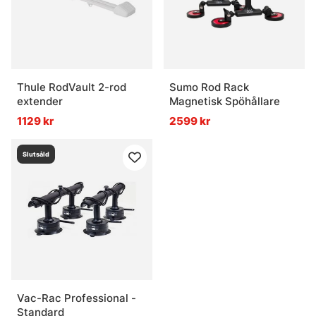
Thule RodVault 2-rod
Sumo Rod Rack
extender
Magnetisk Spöhållare
1129 kr
2599 kr
Slutsåld
Vac-Rac Professional -
Standard