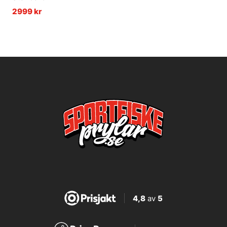
2999 kr
4,8
av
5