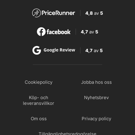
4,8
av
5
4,7
av
5
4,7
av
5
Cookiepolicy
Jobba hos oss
Köp- och
Nyhetsbrev
leveransvillkor
Om oss
Privacy policy
Tillgänglighetsredogörelse