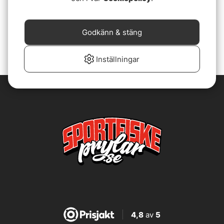
Coghlans Zipper Pull
Vision Thermometer
Thermometer
89 kr
49 kr
Godkänn & stäng
Inställningar
4,8
av
5