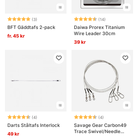
Betyg:
5.0 utav 5 stjärnor
Betyg:
4.5 utav 5 stjä
(3)
(14)
BFT Gäddtafs 2-pack
Daiwa Prorex Titanium
Wire Leader 30cm
fr. 45 kr
39 kr
Betyg:
4.8 utav 5 stjärnor
Betyg:
4.3 utav 5 stjär
(4)
(4)
Darts Ståltafs Interlock
Savage Gear Carbon49
Trace Swivel/Needle
49 kr
Snap 3-pack