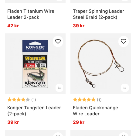
Fladen Titanium Wire
Traper Spinning Leader
Leader 2-pack
Steel Braid (2-pack)
42 kr
39 kr
Betyg:
4.0 utav 5 stjärnor
Betyg:
5.0 utav 5 stjär
(1)
(1)
Konger Tungsten Leader
Fladen Quickchange
(2-pack)
Wire Leader
39 kr
29 kr