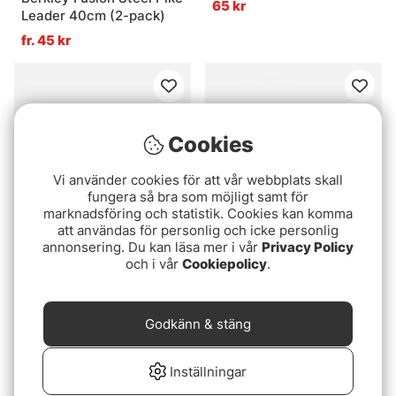
65 kr
Leader 40cm (2-pack)
fr. 45 kr
Cookies
Vi använder cookies för att vår webbplats skall
fungera så bra som möjligt samt för
marknadsföring och statistik. Cookies kan komma
att användas för personlig och icke personlig
annonsering. Du kan läsa mer i vår
Privacy Policy
Betyg:
4.7 utav 5 stjärnor
Betyg:
3.0 utav 5 stjär
(3)
(2)
och i vår
Cookiepolicy
.
Ståltafs Hardlock
Spro Wire Leader
Finesse Special 7x7
59 kr
fr. 59 kr
Godkänn & stäng
Inställningar