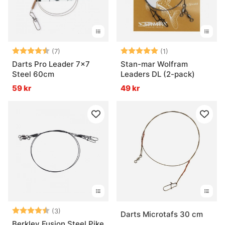
Betyg:
4.9 utav 5 stjärnor
Betyg:
5.0 utav 5 stjär
(7)
(1)
Darts Pro Leader 7x7
Stan-mar Wolfram
Steel 60cm
Leaders DL (2-pack)
59 kr
49 kr
Betyg:
4.3 utav 5 stjärnor
(3)
Darts Microtafs 30 cm
Berkley Fusion Steel Pike