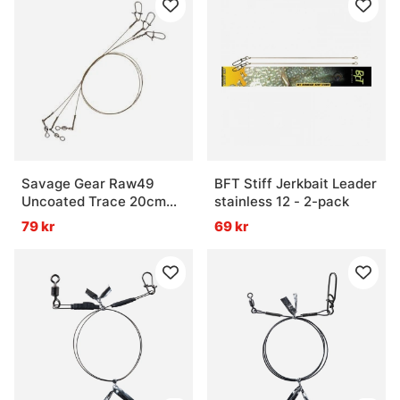
Savage Gear Raw49
BFT Stiff Jerkbait Leader
Uncoated Trace 20cm
stainless 12 - 2-pack
0.27mm 7kg
79 kr
69 kr
Swivel/Needle Snap 3