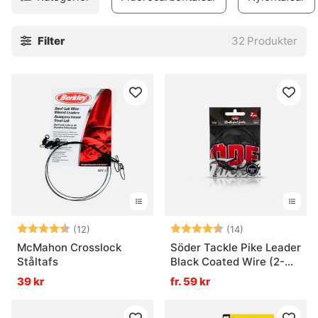
Filter
32
Produkter
Betyg:
4.8 utav 5 stjärnor
Betyg:
4.8 utav 5 stjä
(12)
(14)
McMahon Crosslock
Söder Tackle Pike Leader
Ståltafs
Black Coated Wire (2-
pack)
39 kr
fr. 59 kr