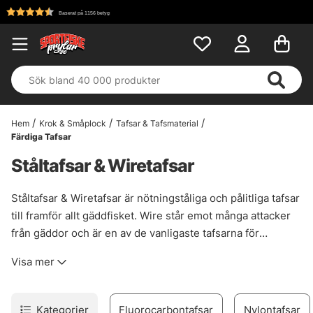
Fri frakt över 699 kr!
Hem
Krok & Småplock
Tafsar & Tafsmaterial
Färdiga Tafsar
Ståltafsar & Wiretafsar
Ståltafsar & Wiretafsar är nötningståliga och pålitliga tafsar
till framför allt gäddfisket. Wire står emot många attacker
från gäddor och är en av de vanligaste tafsarna för
spinnfiske efter gädda. Hos oss hittar du ståltafsar och
Visa mer
wiretafsar som är färdigknutna, så du kan börja fiska efter
ett bottennapp så fort som möjligt.
Kategorier
Fluorocarbontafsar
Nylontafsar