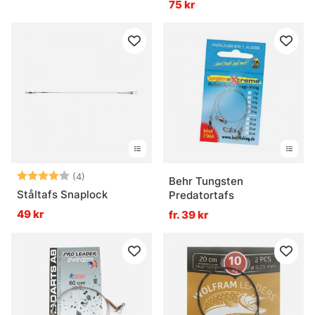
75 kr
Betyg:
4.0 utav 5 stjärnor
(4)
Behr Tungsten
Ståltafs Snaplock
Predatortafs
49 kr
fr. 39 kr