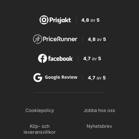
4,8
av
5
4,8
av
5
4,7
av
5
4,7
av
5
Cookiepolicy
Jobba hos oss
Köp- och
Nyhetsbrev
leveransvillkor