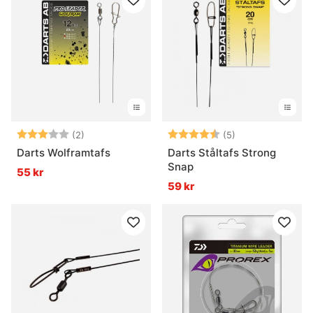
Betyg:
3.0 utav 5 stjärnor
Betyg:
4.6 utav 5 stjär
(2)
(5)
Darts Wolframtafs
Darts Ståltafs Strong
Snap
55 kr
59 kr