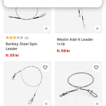
Betyg:
3.0 utav 5 stjärnor
(4)
Westin Add-It Leader
Berkley Steel Spin
1x19
Leader
fr. 59 kr
fr. 55 kr