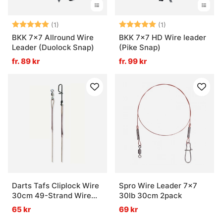
Betyg:
5.0 utav 5 stjärnor
Betyg:
5.0 utav 5 stjär
(1)
(1)
BKK 7x7 Allround Wire
BKK 7x7 HD Wire leader
Leader (Duolock Snap)
(Pike Snap)
fr. 89 kr
fr. 99 kr
Darts Tafs Cliplock Wire
Spro Wire Leader 7x7
30cm 49-Strand Wire
30lb 30cm 2pack
8kg
65 kr
69 kr