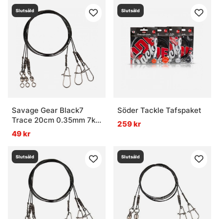
Slutsåld
Slutsåld
Savage Gear Black7
Söder Tackle Tafspaket
Trace 20cm 0.35mm 7kg
259 kr
Swivel/Needle Snap
49 kr
3pcs
Slutsåld
Slutsåld