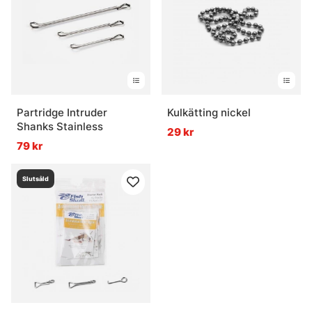
Partridge Intruder
Kulkätting nickel
Shanks Stainless
29 kr
79 kr
Slutsåld