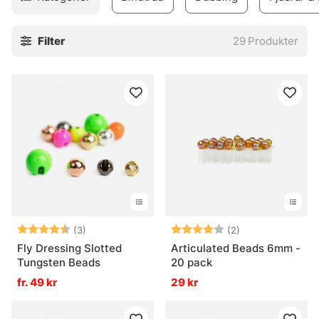
Filter
29
Produkter
Betyg:
4.3 utav 5 stjärnor
Betyg:
4.0 utav 5 stjär
(3)
(2)
Fly Dressing Slotted
Articulated Beads 6mm -
Tungsten Beads
20 pack
fr. 49 kr
29 kr