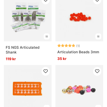
Betyg:
5.0 utav 5 stjär
(1)
FS NGS Articulated
Articulation Beads 3mm
Shank
35 kr
119 kr