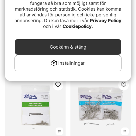
fungera så bra som möjligt samt för
marknadsföring och statistik. Cookies kan komma
att användas för personlig och icke personlig
annonsering. Du kan läsa mer i vår
Privacy Policy
och i vår
Cookiepolicy
.
Godkänn & stäng
Partridge Waddington
Bead Chain Large 4,8mm
Shanks Stainless
- Fluo Pink
Inställningar
79 kr
29 kr