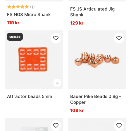
Betyg:
5.0 utav 5 stjärnor
(1)
FS JS Articulated Jig
FS NGS Micro Shank
Shank
119 kr
129 kr
Slutsåld
Attractor beads 5mm
Bauer Pike Beads 0,8g -
Copper
109 kr