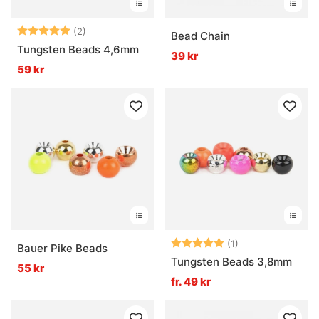
Betyg:
5.0 utav 5 stjärnor
(2)
Bead Chain
Tungsten Beads 4,6mm
39 kr
59 kr
Betyg:
5.0 utav 5 stjär
(1)
Bauer Pike Beads
Tungsten Beads 3,8mm
55 kr
fr. 49 kr