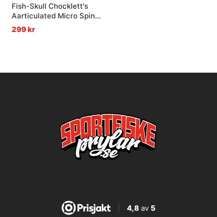
Fish-Skull Chocklett's
Aarticulated Micro Spine
- Starter Pack
299 kr
4,8
av
5