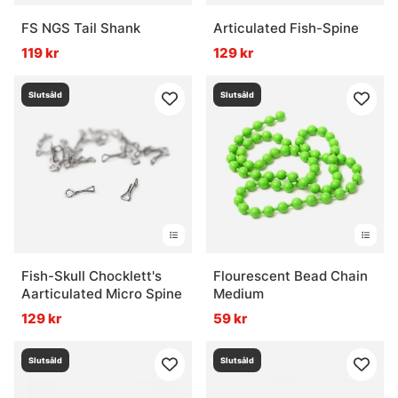
FS NGS Tail Shank
Articulated Fish-Spine
119 kr
129 kr
Slutsåld
Slutsåld
Fish-Skull Chocklett's
Flourescent Bead Chain
Aarticulated Micro Spine
Medium
129 kr
59 kr
Slutsåld
Slutsåld