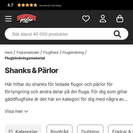
Fri frakt över 699 k
Hem
Fiskemetoder
Flugfiske
Flugbindning
Flugbindningsmaterial
Shanks & Pärlor
Här hittar du shanks för ledade flugor och pärlor för
förtyngning och andra delar på din fluga. För dig som gillar
gäddflugfiske är det här en kategori för dig med några av
de produkter som är nödvändiga för att binda ledade
Visa mer
gäddflugor.
Kategorier
Bindtråd
Dubbing
Fjädrar &