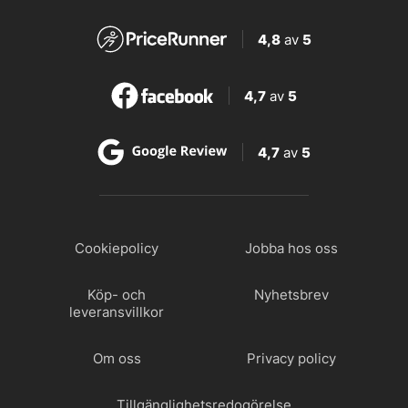
4,8
av
5
4,7
av
5
4,7
av
5
Cookiepolicy
Jobba hos oss
Köp- och
Nyhetsbrev
leveransvillkor
Om oss
Privacy policy
Tillgänglighetsredogörelse