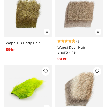
Betyg:
5.0 utav 5 stjär
(2)
Wapsi Elk Body Hair
Wapsi Deer Hair
89 kr
Short/Fine
99 kr