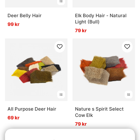
Deer Belly Hair
Elk Body Hair - Natural
Light (Bull)
99 kr
79 kr
All Purpose Deer Hair
Nature s Spirit Select
Cow Elk
69 kr
79 kr
Slutsåld
Slutsåld