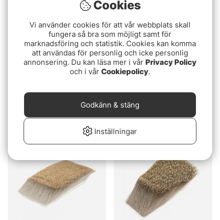
Cookies
Vi använder cookies för att vår webbplats skall
fungera så bra som möjligt samt för
marknadsföring och statistik. Cookies kan komma
att användas för personlig och icke personlig
annonsering. Du kan läsa mer i vår
Privacy Policy
och i vår
Cookiepolicy
.
Nature s Spirit Spinning
Select Cow Elk - Natural
Godkänn & stäng
Deer Hair
69 kr
79 kr
Inställningar
Slutsåld
Slutsåld