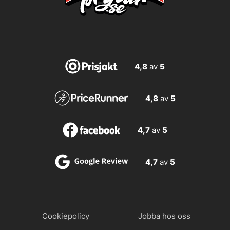
4,8
av
5
4,8
av
5
4,7
av
5
4,7
av
5
Cookiepolicy
Jobba hos oss