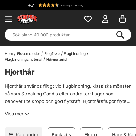
4.7
Baserat på 1158 betyg
Hem
Fiskemetoder
Flugfiske
Flugbindning
Flugbindningsmaterial
Hårmaterial
Hjorthår
Hjorthår används flitigt vid flugbindning, klassiska mönster
så som Streaking Caddis eller andra torrflugor som
behöver lite kropp och god flytkraft. Hjorthårsflugor flyter
ofta som en kork och ger en tydlig silluett i vattnet
Visa mer
Kategorier
Bucktails
Ekorre
Hare & Kan