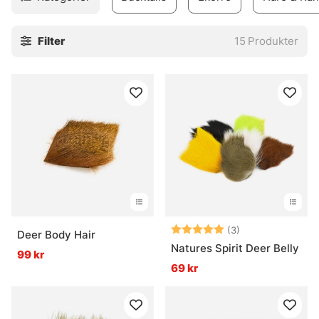
Filter
15
Produkter
Betyg:
5.0 utav 5 stjär
(3)
Deer Body Hair
Natures Spirit Deer Belly
99 kr
69 kr