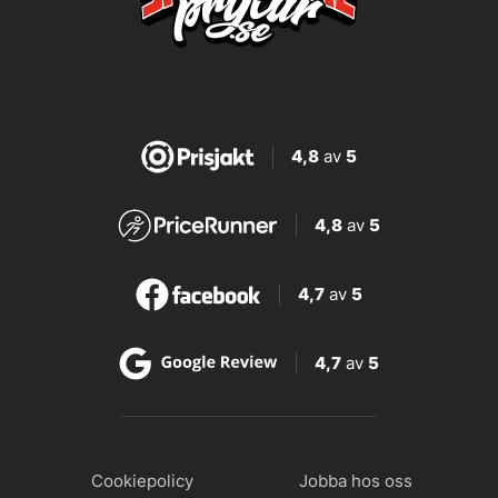
4,8
av
5
4,8
av
5
4,7
av
5
4,7
av
5
Cookiepolicy
Jobba hos oss