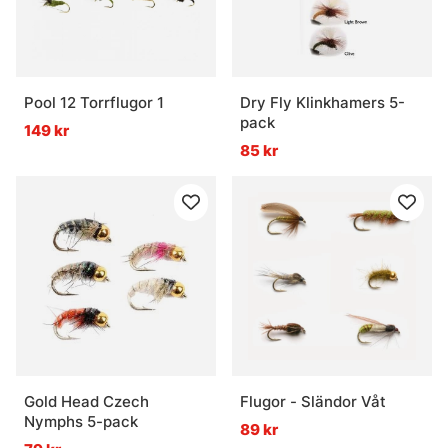
Pool 12 Torrflugor 1
Dry Fly Klinkhamers 5-
pack
149 kr
85 kr
Gold Head Czech
Flugor - Sländor Våt
Nymphs 5-pack
89 kr