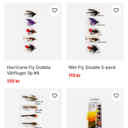
Hurricane Fly Dubbla
Wet Fly Double 5-pack
Våtflugor 5p #8
115 kr
135 kr