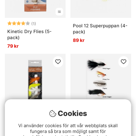
Betyg:
4.0 utav 5 stjärnor
(1)
Pool 12 Superpuppan (4-
Kinetic Dry Flies (5-
pack)
pack)
89 kr
79 kr
Cookies
Fladen Fly Selection
Havsöring Klassiker 5-
Vi använder cookies för att vår webbplats skall
Zonker
pack
fungera så bra som möjligt samt för