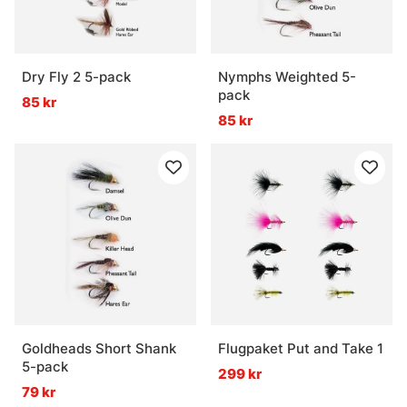
Dry Fly 2 5-pack
Nymphs Weighted 5-
pack
85 kr
85 kr
Goldheads Short Shank
Flugpaket Put and Take 1
5-pack
299 kr
79 kr