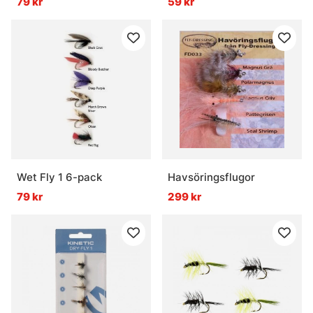
79 kr
59 kr
Wet Fly 1 6-pack
Havsöringsflugor
79 kr
299 kr