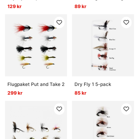
129 kr
89 kr
Flugpaket Put and Take 2
Dry Fly 1 5-pack
299 kr
85 kr