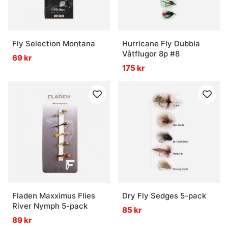
Fly Selection Montana
Hurricane Fly Dubbla
Våtflugor 8p #8
69 kr
175 kr
Fladen Maxximus Flies
Dry Fly Sedges 5-pack
River Nymph 5-pack
85 kr
89 kr