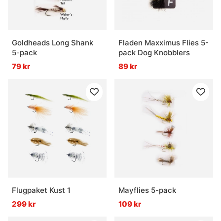
Goldheads Long Shank
Fladen Maxximus Flies 5-
5-pack
pack Dog Knobblers
79 kr
89 kr
Flugpaket Kust 1
Mayflies 5-pack
299 kr
109 kr