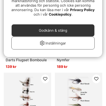
65 kr
99 kr
marknadsföring och statistik. Cookies kan komma
att användas för personlig och icke personlig
annonsering. Du kan läsa mer i vår
Privacy Policy
och i vår
Cookiepolicy
.
Godkänn & stäng
Inställningar
Darts Flugset Bomboule
Nymfer
139 kr
189 kr