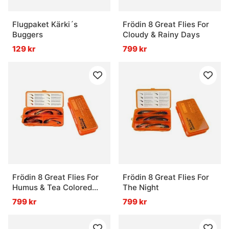
Flugpaket Kärki´s
Frödin 8 Great Flies For
Buggers
Cloudy & Rainy Days
129 kr
799 kr
Frödin 8 Great Flies For
Frödin 8 Great Flies For
Humus & Tea Colored
The Night
Water
799 kr
799 kr