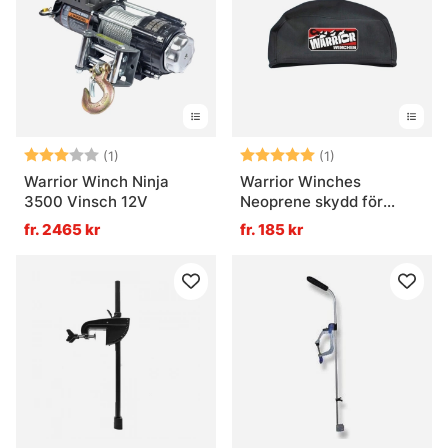
Betyg:
3.0 utav 5 stjärnor
Betyg:
5.0 utav 5 stjär
(1)
(1)
Warrior Winch Ninja
Warrior Winches
3500 Vinsch 12V
Neoprene skydd för
vinschar
fr. 2465 kr
fr. 185 kr