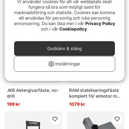
Vi använder cookies för att vår webbplats skall
Warrior Winches Trådlös
Betesrack med
fungera så bra som möjligt samt för
Fjärrkontroll, Standard
sugproppar 30 cm
marknadsföring och statistik. Cookies kan komma
4-pin 12/24V Plug & Play
att användas för personlig och icke personlig
565 kr
119 kr
annonsering. Du kan läsa mer i vår
Privacy Policy
och i vår
Cookiepolicy
.
Godkänn & stäng
Inställningar
JKB Aktergivarfäste, no-
RAM stabiliseringsfäste
drill
komplett för elmotor med
C-kula
199 kr
1079 kr