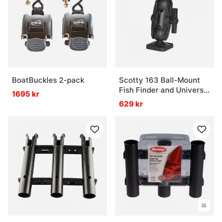
Vad är ett trailerlås?
BoatBuckles 2-pack
Scotty 163 Ball-Mount
Fish Finder and Universal
1695 kr
Mounting Plate
629 kr