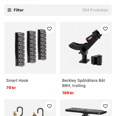
Sortimentet passar både den vana båtfiskaren och den
Filter
384
Produkter
som bygger upp sin utrustning bit för bit. Vissa prylar är
rena trygghetsgrejer, andra är mer av den där diskreta
hjälpen som gör turen smidigare än man först trodde. Inte
mycket lull-lull här, mest praktiska saker som håller
ordning på båt, motor och fiske när det gäller som mest.
» Tillbaka till elektronik
Vanliga frågor om båttillbehör
Smart Hook
Berkley Spöhållare Båt
Vad är ett dödmansgrepp?
BRH, trolling
79 kr
199 kr
Vad är en djuprigg?