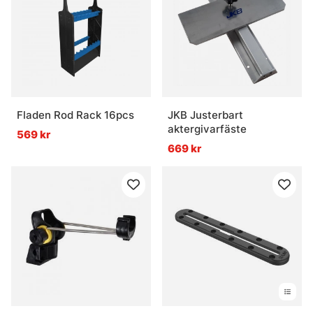
Fladen Rod Rack 16pcs
JKB Justerbart
aktergivarfäste
569 kr
669 kr