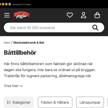
Fri frakt över 699 kr!
Hem
Marinelektronik & Båt
Båttillbehör
Här finns båttillbehören som faktiskt gör skillnad när
dagen ska fungera, inte bara se ordnad ut på bryggan.
Trailerlås för lugnare parkering, dödmansgrepp när
säkerheten ska sitta där den ska, och djupriggar när fisken
Visa mer
står djupt och båten behöver jobba lite smartare. Små
detaljer, stor effekt. Sånt märks när vädret vänder, när
tempot skruvas upp, eller när allt bara behöver rulla utan
Kategorier
Fästen & Hållare
Länspumpar
krångel.