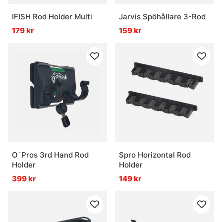
IFISH Rod Holder Multi
Jarvis Spöhållare 3-Rod
179 kr
159 kr
O´Pros 3rd Hand Rod
Spro Horizontal Rod
Holder
Holder
399 kr
149 kr