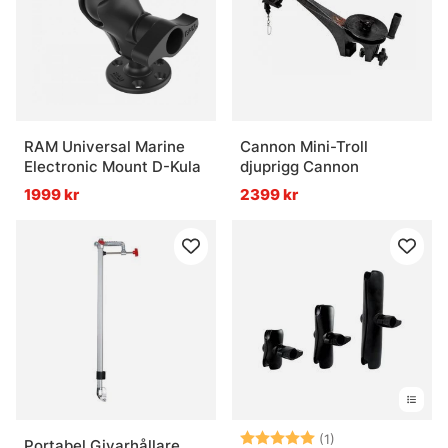
RAM Universal Marine
Cannon Mini-Troll
Electronic Mount D-Kula
djuprigg Cannon
1999 kr
2399 kr
Betyg:
5.0 utav 5 stjär
(1)
Portabel Givarhållare