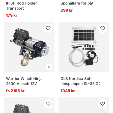
IFISH Rod Holder
Spöhållare för båt
Transport
299 kr
179 kr
Warrior Winch Ninja
GLB Nordica Sol-
2500 Vinsch 12V
länspumpen SL-35 G2
fr. 2195 kr
1045 kr