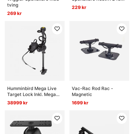
tving
229 kr
269 kr
Humminbird Mega Live
Vac-Rac Rod Rac -
Target Lock Inkl. Mega
Magnetic
Live Givare
38999 kr
1699 kr