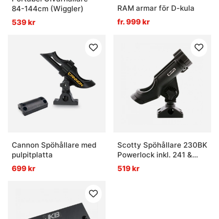
RAM armar för D-kula
84-144cm (Wiggler)
fr. 999 kr
539 kr
Cannon Spöhållare med
Scotty Spöhållare 230BK
pulpitplatta
Powerlock inkl. 241 &
242
699 kr
519 kr