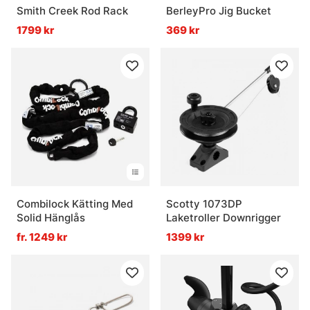
Smith Creek Rod Rack
BerleyPro Jig Bucket
1799 kr
369 kr
Combilock Kätting Med
Scotty 1073DP
Solid Hänglås
Laketroller Downrigger
fr. 1249 kr
1399 kr