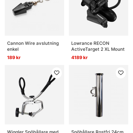
Cannon Wire avslutning
Lowrance RECON
enkel
ActiveTarget 2 XL Mount
189 kr
4189 kr
Wiggler Spöhållare med
Spöhållare Rostfri 24cm