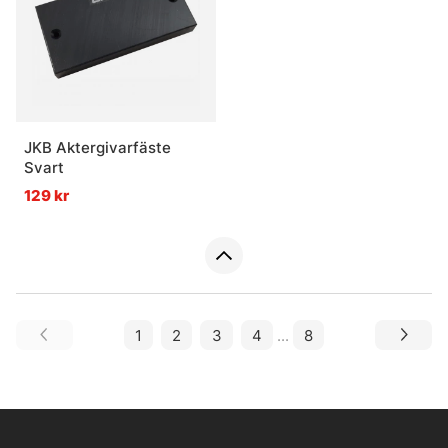
JKB Aktergivarfäste
Svart
129 kr
1
2
3
4
...
8