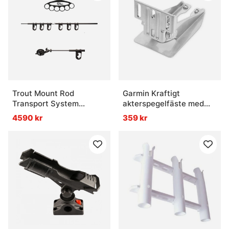
Trout Mount Rod
Garmin Kraftigt
Transport System
akterspegelfäste med
Standard
stänkskydd (4/8/12-
4590 kr
359 kr
poliga givare)