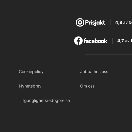
4,8
av
5
4,7
av
Cookiepolicy
Jobba hos oss
Nyhetsbrev
Om oss
Tillgänglighetsredogörelse