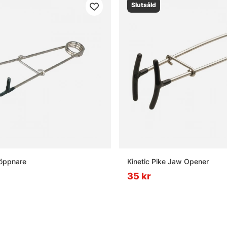
Slutsåld
töppnare
Kinetic Pike Jaw Opener
35 kr