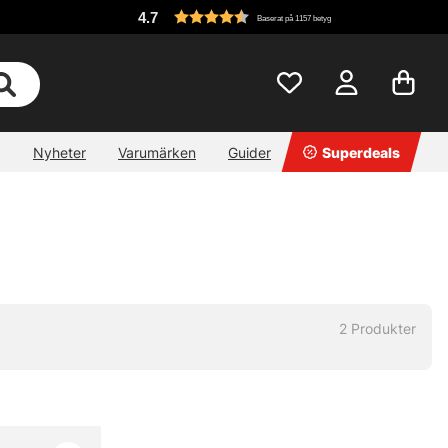
4.7
Baserat på 1157 betyg
Nyheter
Varumärken
Guider
Superdeals
2
Produkter