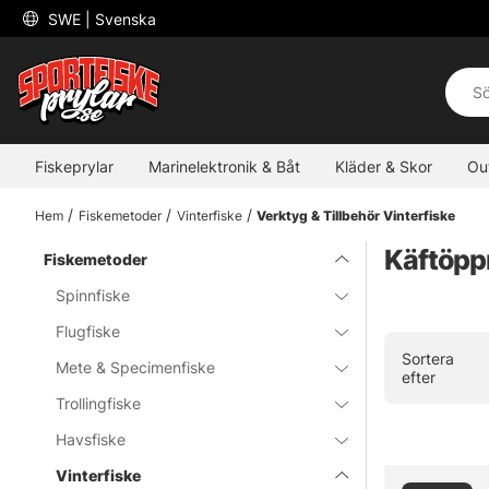
 SWE 
| Svenska
Fiskeprylar
Marinelektronik & Båt
Kläder & Skor
Ou
Hem
Fiskemetoder
Vinterfiske
Verktyg & Tillbehör Vinterfiske
Käftöpp
Fiskemetoder
Spinnfiske
Flugfiske
Sortera
Mete & Specimenfiske
efter
Trollingfiske
Havsfiske
Vinterfiske