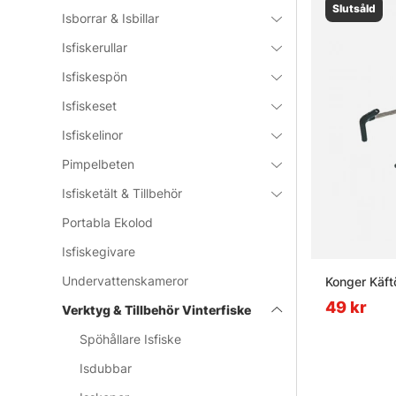
Slutsåld
Isborrar & Isbillar
Isfiskerullar
Isfiskespön
Isfiskeset
Isfiskelinor
Pimpelbeten
Isfisketält & Tillbehör
Portabla Ekolod
Isfiskegivare
Undervattenskameror
Konger Käf
49 kr
Verktyg & Tillbehör Vinterfiske
Spöhållare Isfiske
Isdubbar