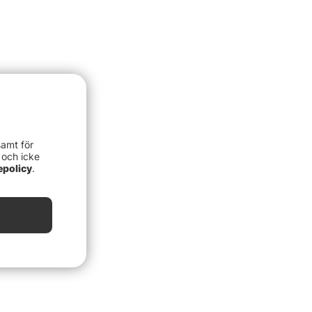
samt för
 och icke
epolicy
.