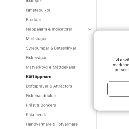
Isskopor
Ismetepulkor
Broddar
Nappalarm & Indikatorer
Mörtstugor
Syrepumpar & Beteshinkar
Fiskevågar
Vi anvä
marknads
Mätverktyg & Måttdekaler
personl
Käftöppnare
Doftsprayer & Attractors
Fiskehanddukar
Präst & Bonkers
Räkneverk
Handvärmare & Fotvärmare