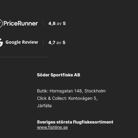
4,8
av
5
4,7
av
5
Söder Sportfiske AB
Butik:
Hornsgatan 148, Stockholm
Click & Collect:
Kontovägen 5,
Järfälla
Sveriges största flugfiskesortiment
www.fishline.se