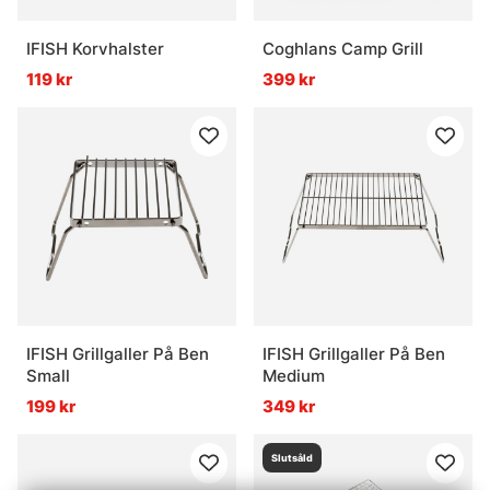
IFISH Korvhalster
Coghlans Camp Grill
119 kr
399 kr
IFISH Grillgaller På Ben
IFISH Grillgaller På Ben
Small
Medium
199 kr
349 kr
Slutsåld