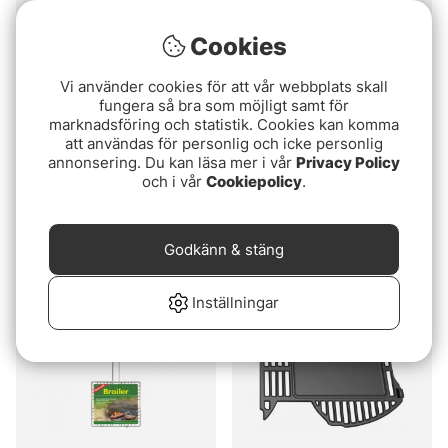
Cookies
Vi använder cookies för att vår webbplats skall
fungera så bra som möjligt samt för
marknadsföring och statistik. Cookies kan komma
att användas för personlig och icke personlig
annonsering. Du kan läsa mer i vår
Privacy Policy
IFISH Grillplatta Till
IFISH Grillhalster
och i vår
Cookiepolicy
.
Cook'n Go
159 kr
299 kr
Godkänn & stäng
Slutsåld
Slutsåld
Inställningar