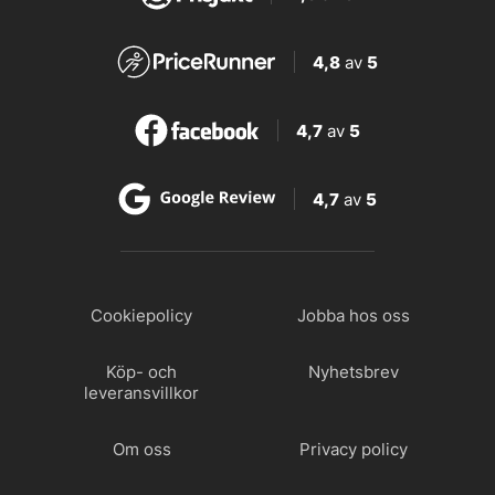
4,8
av
5
4,7
av
5
4,7
av
5
Cookiepolicy
Jobba hos oss
Köp- och
Nyhetsbrev
leveransvillkor
Om oss
Privacy policy