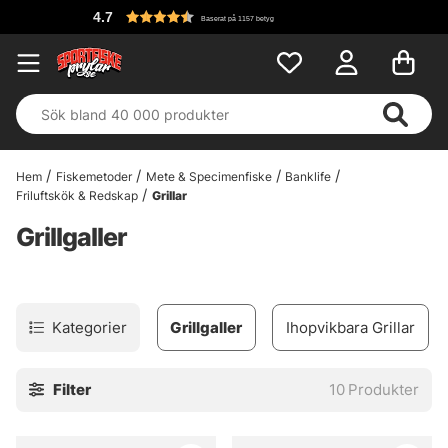
4.7
Baserat på 1157 betyg
Hem
Fiskemetoder
Mete & Specimenfiske
Banklife
Friluftskök & Redskap
Grillar
Grillgaller
Kategorier
Grillgaller
Ihopvikbara Grillar
Filter
10
Produkter