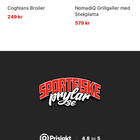
Coghlans Broiler
NomadiQ Grillgaller med
Stekplatta
249 kr
579 kr
4,8
av
5