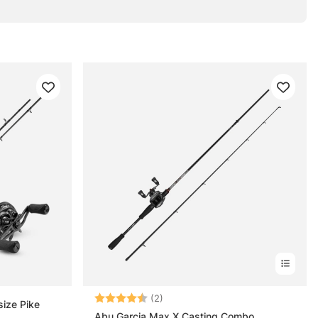
Betyg:
4.5 utav 5 stjärnor
(2)
ize Pike
Abu Garcia Max X Casting Combo