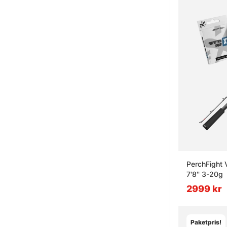
PerchFight 
7'8'' 3-20g
2999 kr
Paketpris!