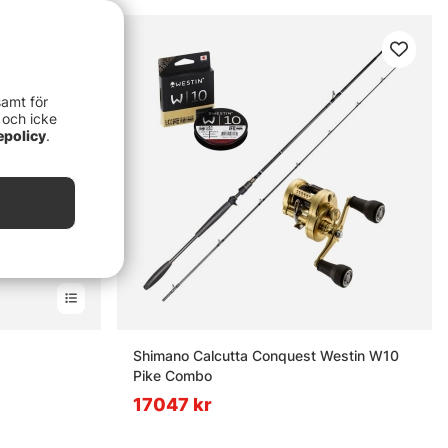
samt för
 och icke
epolicy
.
rnor
Shimano Calcutta Conquest Westin W10
Pike Combo
17047 kr