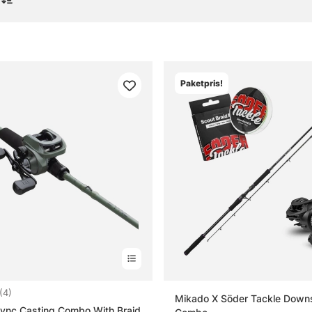
l fiskeset
Paketpris!
gor om spinnfiskeset
t spinnfiskeset?
t allround-set?
rdelen med att välja ett färdigt set?
illnaden mellan artanpassade set och allround-set?
4.8 utav 5 stjärnor
(4)
Mikado X Söder Tackle Downs
Sync Casting Combo With Braid