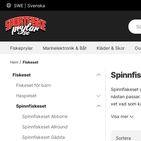
 SWE 
| Svenska
Fiskeprylar
Marinelektronik & Båt
Kläder & Skor
Ou
Hem
Fiskeset
Spinnfi
Fiskeset
Fiskeset för barn
Spinnfiskeset g
Haspelset
nästan passar.
vet vad som kä
Spinnfiskeset
Sortimentet är 
Spinnfiskeset Abborre
Visa mer
allround-set f
användbart på 
Spinnfiskeset Allround
Några av paket
Spinnfiskeset Gädda
Sortera
brukar märkas.