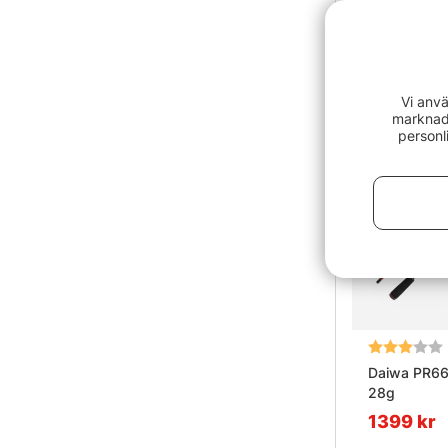
Vi anvä
marknads
personl
Betyg:
Daiwa PR6
28g
1399 kr