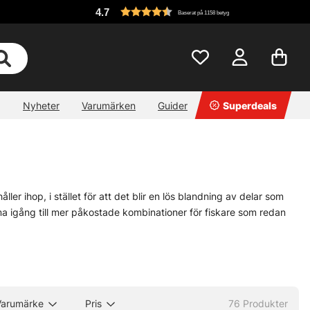
4.7
Baserat på 1158 betyg
Nyheter
Varumärken
Guider
Superdeals
ler ihop, i stället för att det blir en lös blandning av delar som
mma igång till mer påkostade kombinationer för fiskare som redan
orre, gädda, havsöring eller något annat spår. Det finns också
med kraft för lättare gäddfiske. Inte spetsigt på en enda sak, men
 som faktiskt fiskas med och inte bara står snyggt på hyllan. Det
Varumärke
Pris
76
Produkter
. Små saker, men de gör skillnad när vattnet väl ligger där och