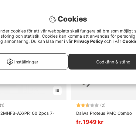
Cookies
nder cookies för att vår webbplats skall fungera så bra som möjligt 
föring och statistik. Cookies kan komma att användas för personlig
ig annonsering. Du kan läsa mer i vår
Privacy Policy
och i vår
Cooki
Inställningar
Godkänn & stäng
3.0 utav 5 stjärnor
Betyg:
2.5 utav 5 stjä
(1)
(2)
62MHFB-AX/PR100 2pcs 7-
Daiwa Proteus PMC Combo
fr. 1949 kr