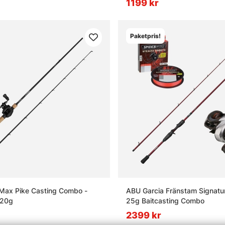
1199 kr
Paketpris!
Max Pike Casting Combo -
ABU Garcia Fränstam Signatu
120g
25g Baitcasting Combo
2399 kr