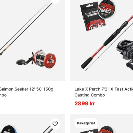
Salmon Seeker 12' 50-150g
Lake X Perch 7'2'' X-Fast Ac
mbo
Casting Combo
2899 kr
Paketpris!