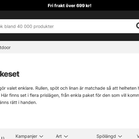
Fri frakt över 699 kr!
tdoor
skeset
ör valet enklare. Rullen, spöt och linan är matchade så att helheten hål
 Här finns set i flera prislägen, från enkla paket för den som vill ko
nns rätt i handen.
uppdelat för att spara tid. Välj artfilter till vänster om målet är abb
ör dig som vill ha ett lite bredare spann, med högre kastvikt och nog 
mycket. Sådana set kan vara lite av en tyst arbetshäst.
en är dessutom sammansatta utifrån egna favoriter, alltså utrustning
Kampanjer
Art
Spölängd
 Färre missar i balansen, bättre känsla vid kast, mindre gissningslek