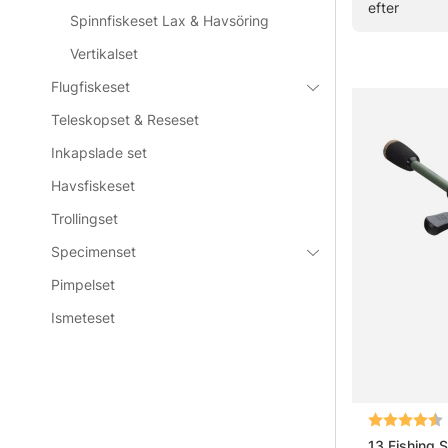
efter
väntar.
Spinnfiskeset Lax & Havsöring
Vertikalset
» Tillbaka til
Flugfiskeset
Teleskopset & Reseset
Vanliga frå
Inkapslade set
Havsfiskeset
Vad är et
Trollingset
Specimenset
Vad är et
Pimpelset
Ismeteset
Vad är fö
Vad är sk
Betyg:
13 Fishing 