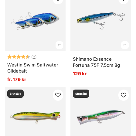
Betyg:
4.5 utav 5 stjärnor
(2)
Shimano Exsence
Westin Swim Saltwater
Fortuna 75F 7,5cm 8g
Glidebait
129 kr
fr. 179 kr
Slutsåld
Slutsåld