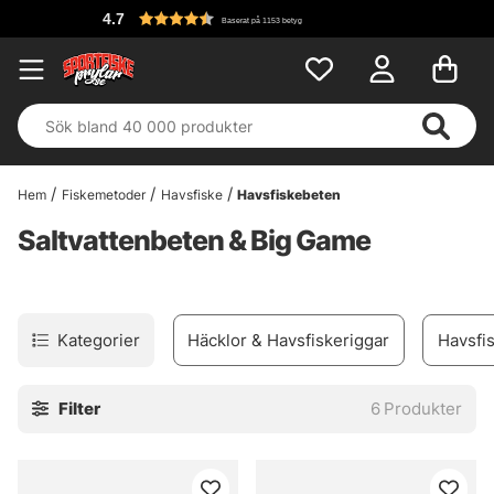
4.7
Baserat på 1153 betyg
Hem
Fiskemetoder
Havsfiske
Havsfiskebeten
Saltvattenbeten & Big Game
Kategorier
Häcklor & Havsfiskeriggar
Havsfis
Filter
6
Produkter