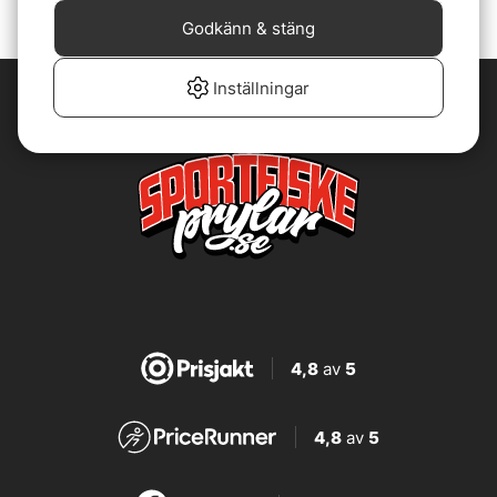
Godkänn & stäng
Inställningar
4,8
av
5
4,8
av
5