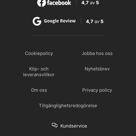
4,7
av
5
4,7
av
5
Cookiepolicy
Jobba hos oss
Köp- och
Nyhetsbrev
leveransvillkor
Om oss
Privacy policy
Tillgänglighetsredogörelse
Kundservice