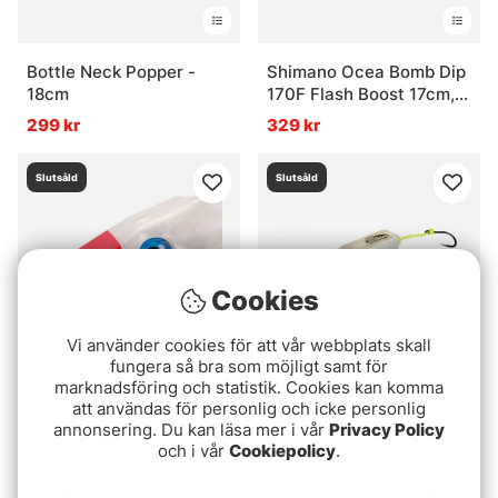
Bottle Neck Popper -
Shimano Ocea Bomb Dip
18cm
170F Flash Boost 17cm,
72g
299 kr
329 kr
Slutsåld
Slutsåld
Cookies
Vi använder cookies för att vår webbplats skall
fungera så bra som möjligt samt för
marknadsföring och statistik. Cookies kan komma
Ice Cream GT Plug
Ice Cream GT Plug
att användas för personlig och icke personlig
Needle Nose 84g
Needle Nose 114g
annonsering. Du kan läsa mer i vår
Privacy Policy
och i vår
Cookiepolicy
.
199 kr
199 kr