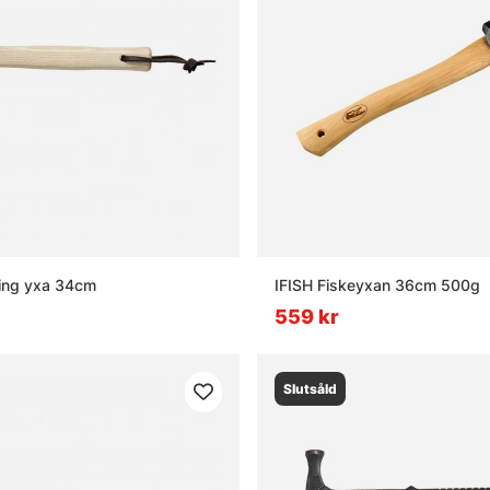
iking yxa 34cm
IFISH Fiskeyxan 36cm 500g
559 kr
Slutsåld