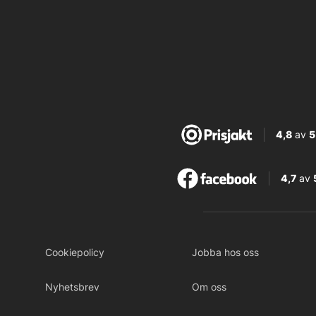
4,8
av
5
4,7
av
Cookiepolicy
Jobba hos oss
Nyhetsbrev
Om oss