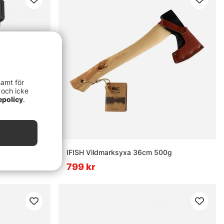
samt för
 och icke
epolicy
.
ck/Green
IFISH Vildmarksyxa 36cm 500g
799 kr