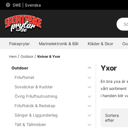
 SWE 
| Svenska
Fiskeprylar
Marinelektronik & Båt
Kläder & Skor
Ou
Hem
Outdoor
Knivar & Yxor
Yxor
Outdoor
Friluftsmat
En bra yxa är e
Sovsäckar & Kuddar
vårt sortiment 
i handen blir v
Övrig Friluftsutrustning
Friluftskök & Redskap
Sängar & Liggunderlag
Sortera
efter
Tält & Tältmöbler