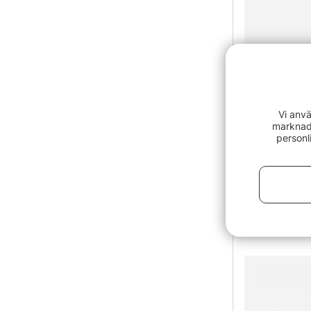
Vi anvä
marknads
personl
IFISH Jakt
559 kr