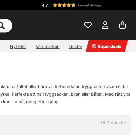
4.7
Baserat på 1158 betyg
Nyheter
Varumärken
Guider
Superdeals
ats för tältet eller bara vill förbereda en trygg och trivsam eld. I
styrka. Perfekta att ha i ryggsäcken, bilen eller båten. Med rätt yxa
du kan lita på, gång efter gång.
15
Produkter