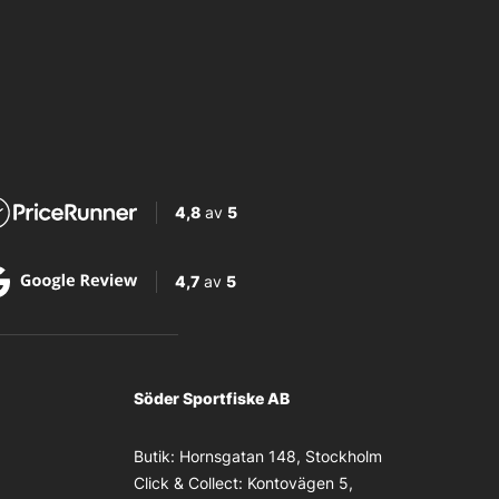
4,8
av
5
4,7
av
5
Söder Sportfiske AB
Butik:
Hornsgatan 148, Stockholm
Click & Collect:
Kontovägen 5,