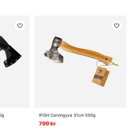
0g
IFISH Carvingyxa 31cm 500g
799 kr