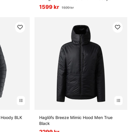
1599 kr
1599 kr
 Hoody BLK
Haglöfs Breeze Mimic Hood Men True
Black
2299 kr