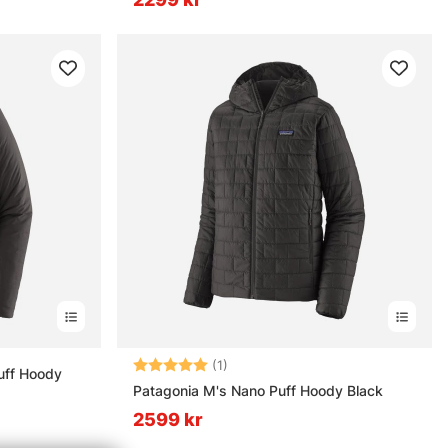
Betyg:
5.0 utav 5 stjärnor
(1)
uff Hoody
Patagonia M's Nano Puff Hoody Black
2599 kr