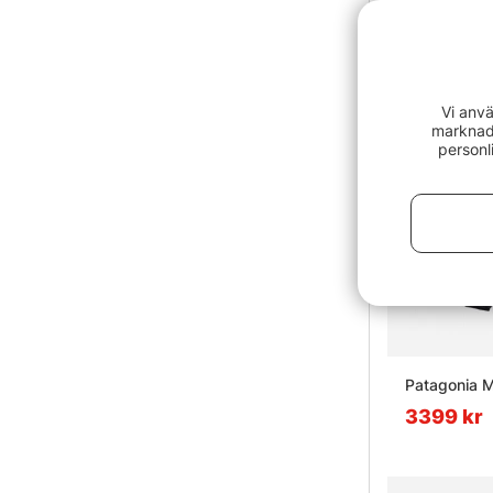
Vi anvä
marknads
personl
Patagonia M
3399 kr