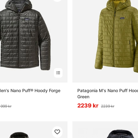
en's Nano Puff® Hoody Forge
Patagonia M's Nano Puff Hoo
Green
2239 kr
1999 kr
2239 kr