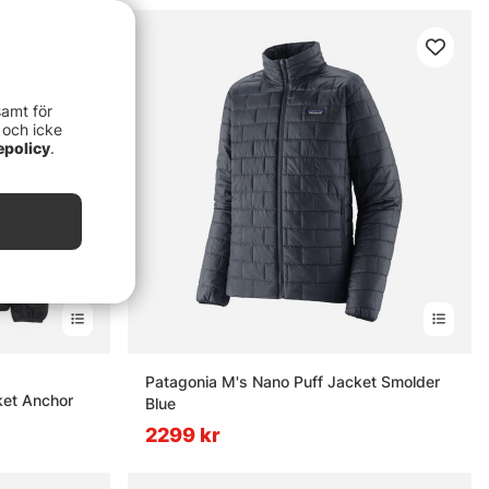
samt för
 och icke
epolicy
.
rnor
Patagonia M's Nano Puff Jacket Smolder
ket Anchor
Blue
2299 kr