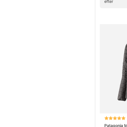
efter
Betyg:
Patagonia M