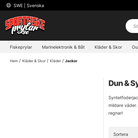
 SWE 
| Svenska
Fiskeprylar
Marinelektronik & Båt
Kläder & Skor
Ou
Hem
Kläder & Skor
Kläder
Jackor
Dun & S
Syntetfoderjac
mildare väder.
regnar!
Sortera