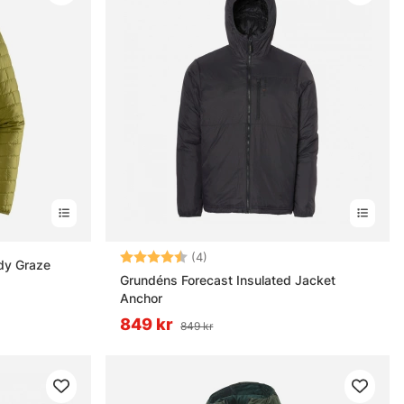
Betyg:
4.3 utav 5 stjärnor
(4)
dy Graze
Grundéns Forecast Insulated Jacket
Anchor
849 kr
849 kr