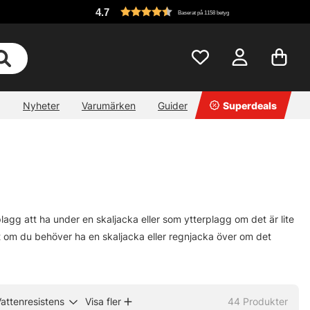
4.7
Baserat på 1158 betyg
Nyheter
Varumärken
Guider
Superdeals
agg att ha under en skaljacka eller som ytterplagg om det är lite
vet om du behöver ha en skaljacka eller regnjacka över om det
attenresistens
Visa fler
44
Produkter