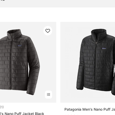
5.0 utav 5 stjärnor
(1)
Patagonia Men's Nano Puff J
's Nano Puff Jacket Black