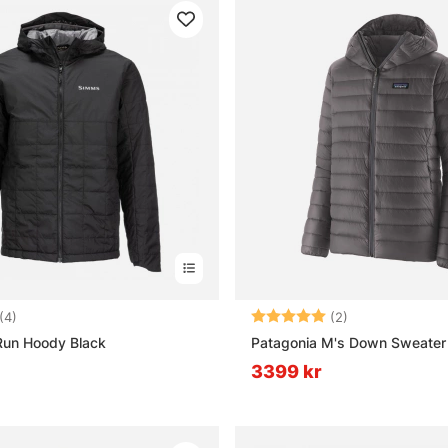
5.0 utav 5 stjärnor
Betyg:
5.0 utav 5 stjä
(4)
(2)
Run Hoody Black
Patagonia M's Down Sweater
3399 kr