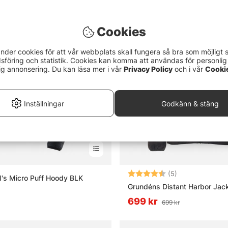
Cookies
nder cookies för att vår webbplats skall fungera så bra som möjligt 
föring och statistik. Cookies kan komma att användas för personlig
ig annonsering. Du kan läsa mer i vår
Privacy Policy
och i vår
Cooki
Inställningar
Godkänn & stäng
Betyg:
4.6 utav 5 stjä
(5)
's Micro Puff Hoody BLK
Grundéns Distant Harbor Jac
699 kr
699 kr