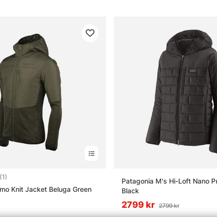
5.0 utav 5 stjärnor
(1)
Patagonia M's Hi-Loft Nano P
mo Knit Jacket Beluga Green
Black
2799 kr
2799 kr