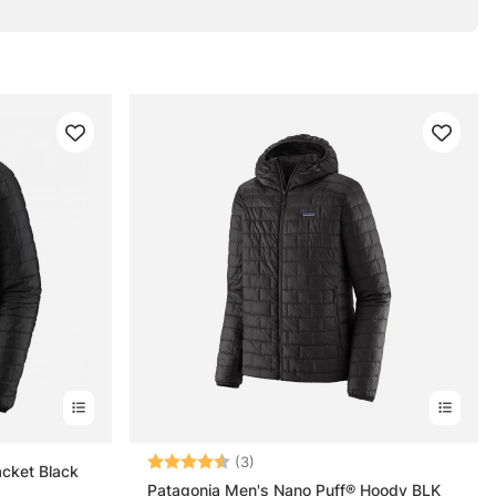
Betyg:
4.7 utav 5 stjärnor
(3)
acket Black
Patagonia Men's Nano Puff® Hoody BLK