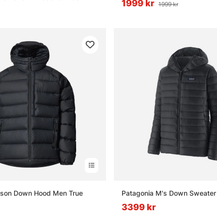
1999 kr
1999 kr
sson Down Hood Men True
Patagonia M's Down Sweater
3399 kr