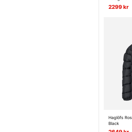
2299 kr
Haglöfs Ro
Black
2649 kr