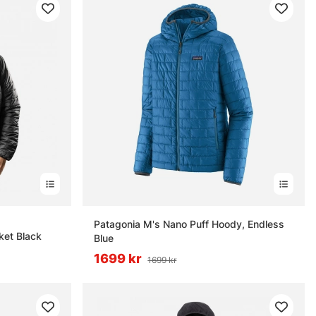
rnor
Patagonia M's Nano Puff Hoody, Endless
ket Black
Blue
1699 kr
1699 kr