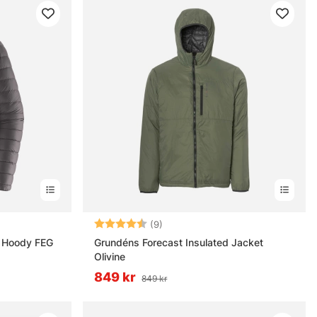
rnor
Betyg:
4.9 utav 5 stjärnor
(9)
 Hoody FEG
Grundéns Forecast Insulated Jacket
Olivine
849 kr
849 kr