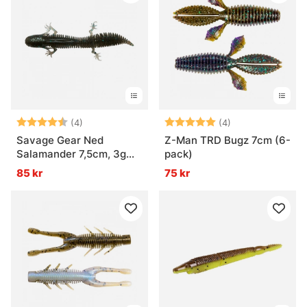
Betyg:
4.5 utav 5 stjärnor
Betyg:
5.0 utav 5 stjär
(4)
(4)
Savage Gear Ned
Z-Man TRD Bugz 7cm (6-
Salamander 7,5cm, 3g
pack)
Floating (5-pack)
85 kr
75 kr