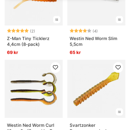
Betyg:
5.0 utav 5 stjärnor
Betyg:
4.0 utav 5 stjär
(2)
(4)
Z-Man Tiny Ticklerz
Westin Ned Worm Slim
4,4cm (8-pack)
5,5cm
69 kr
65 kr
Westin Ned Worm Curl
Svartzonker