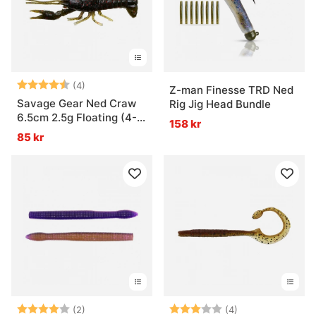
Betyg:
4.5 utav 5 stjärnor
(4)
Z-man Finesse TRD Ned
Savage Gear Ned Craw
Rig Jig Head Bundle
6.5cm 2.5g Floating (4-
158 kr
pack)
85 kr
Betyg:
4.0 utav 5 stjärnor
Betyg:
3.0 utav 5 stjär
(2)
(4)