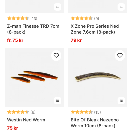
Betyg:
4.2 utav 5 stjärnor
Betyg:
4.6 utav 5 stjär
(13)
(9)
Z-man Finesse TRD 7cm
X Zone Pro Series Ned
(8-pack)
Zone 7.6cm (8-pack)
fr. 75 kr
79 kr
Betyg:
4.3 utav 5 stjärnor
Betyg:
4.7 utav 5 stjä
(6)
(15)
Westin Ned Worm
Bite Of Bleak Nazeebo
Worm 10cm (8-pack)
75 kr