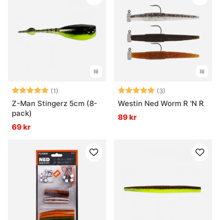
Betyg:
5.0 utav 5 stjärnor
Betyg:
5.0 utav 5 stjär
(1)
(3)
Z-Man Stingerz 5cm (8-
Westin Ned Worm R 'N R
pack)
89 kr
69 kr