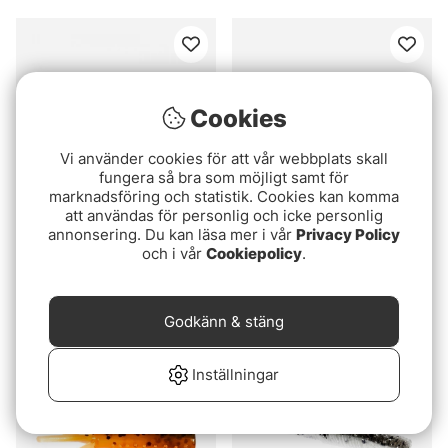
Cookies
Vi använder cookies för att vår webbplats skall
fungera så bra som möjligt samt för
marknadsföring och statistik. Cookies kan komma
att användas för personlig och icke personlig
annonsering. Du kan läsa mer i vår
Privacy Policy
Betyg:
3.5 utav 5 stjärnor
Betyg:
3.0 utav 5 stjär
(2)
(6)
och i vår
Cookiepolicy
.
Z-Man Big TRD 10cm (6-
Pigster Gecko Ned,
pack)
8,5cm, 2,5g (4-pack)
75 kr
59 kr
Godkänn & stäng
Inställningar