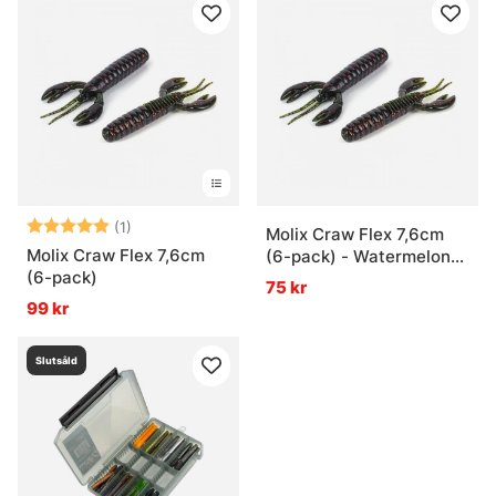
Betyg:
5.0 utav 5 stjärnor
(1)
Molix Craw Flex 7,6cm
Molix Craw Flex 7,6cm
(6-pack) - Watermelon
(6-pack)
Red & Black
75 kr
99 kr
Slutsåld