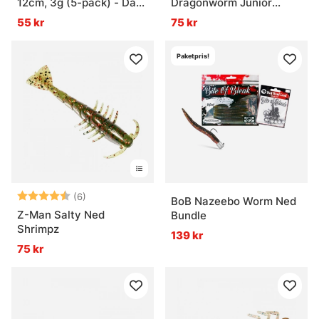
12cm, 3g (5-pack) - Dark
Dragonworm Junior
Water Mix 7
7,5cm, 2g (8-pack)
55 kr
75 kr
Paketpris!
Betyg:
4.5 utav 5 stjärnor
(6)
BoB Nazeebo Worm Ned
Z-Man Salty Ned
Bundle
Shrimpz
139 kr
75 kr