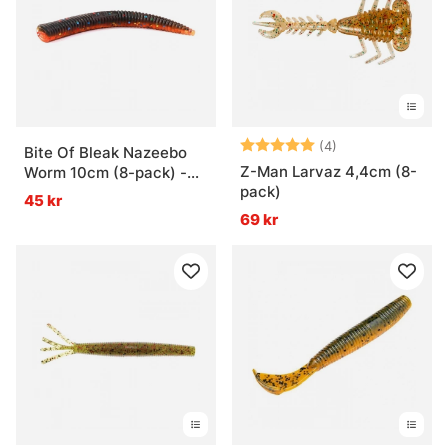
Betyg:
5.0 utav 5 stjär
(4)
Bite Of Bleak Nazeebo
Z-Man Larvaz 4,4cm (8-
Worm 10cm (8-pack) -
pack)
Molting Craw
45 kr
69 kr