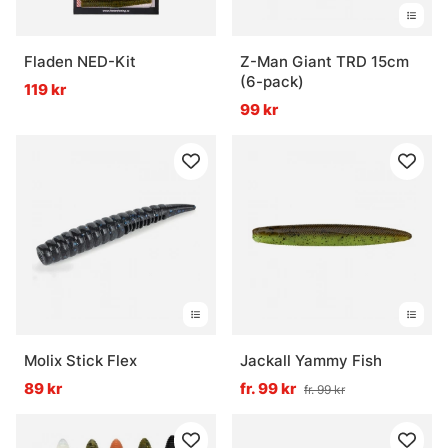
Fladen NED-Kit
Z-Man Giant TRD 15cm
(6-pack)
119 kr
99 kr
Molix Stick Flex
Jackall Yammy Fish
89 kr
fr. 99 kr
fr. 99 kr