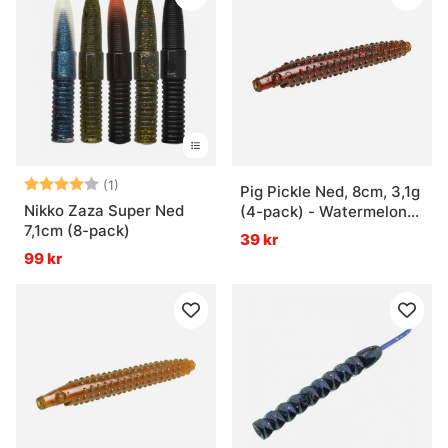
Betyg:
4.0 utav 5 stjärnor
(1)
Pig Pickle Ned, 8cm, 3,1g
Nikko Zaza Super Ned
(4-pack) - Watermelon
7,1cm (8-pack)
Red Flake
39 kr
99 kr