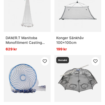
Kan kastnät användas till angelfisk?
DAM/R.T Manitoba
Konger Sänkhåv
Monofiliment Casting
100x100cm
Net 5'/150cm
629 kr
199 kr
Slutsåld