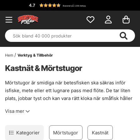
4.7
Baserat på 1156 betyg
Hem
Verktyg & Tillbehör
Kastnät & Mörtstugor
Mörtstugor är smidiga när betesfisken ska säkras inför
isfiske, mete eller ett lugnare pass med flöte. De tar liten
plats, jobbar tyst och kan vara rätt kloka när småfisk håller
sig nära vass, sten eller annan struktur. Kastnät hör
Visa mer
hemma i samma verktygslåda. De kan snabbt ge en fin
fångst av betesfisk, och ibland även fungera för angelfisk
när läget är rätt. Enkelt, men inte enkelt nog att slarva med.
Kategorier
Mörtstugor
Kastnät
Här finns ett brett urval från noga valda leverantörer, med