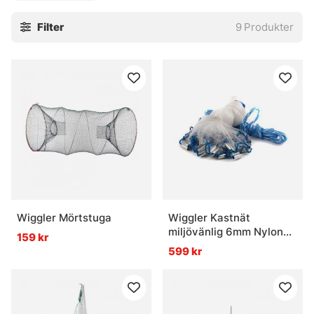
modeller som passar olika vatten, olika händer och olika
Filter
9
Produkter
sätt att fiska. För den som vill ha betesfisken nära till
hands, utan krusiduller, är det här en kategori som gör
jobbet. Lite råare. Lite mer direkt.
» Tillbaka till verktyg som är bra att ha
Vanliga frågor om kastnät och mörtstugor
Vad är en mörtstuga?
Wiggler Mörtstuga
Wiggler Kastnät
miljövänlig 6mm Nylon
159 kr
Vad är ett kastnät?
järnsänken
599 kr
När passar mörtstugor bäst?