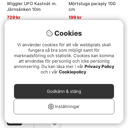
Wiggler UFO Kastnät m.
Mörtstuga paraply 100
Järnsänken 10m
cm
729 kr
199 kr
Cookies
Slutsåld
Slutsåld
Vi använder cookies för att vår webbplats skall
fungera så bra som möjligt samt för
marknadsföring och statistik. Cookies kan komma
att användas för personlig och icke personlig
annonsering. Du kan läsa mer i vår
Privacy Policy
och i vår
Cookiepolicy
.
Betyg:
5.0 utav 5 stjärnor
(1)
Baitfish Bundle
Godkänn & stäng
Mörtstuga Kingsize
629 kr
55x105cm
Inställningar
189 kr
Slutsåld