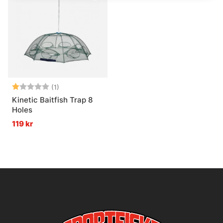
Betyg:
1.0 utav 5 stjärnor
(1)
Kinetic Baitfish Trap 8
Holes
119 kr