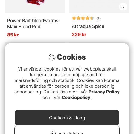
Betyg:
4.5 utav 5 stjär
(2)
Power Bait bloodworms
Attraqua Spice
Maxi Blood Red
229 kr
85 kr
Cookies
Vi använder cookies för att vår webbplats skall
fungera så bra som möjligt samt för
marknadsföring och statistik. Cookies kan komma
att användas för personlig och icke personlig
annonsering. Du kan läsa mer i vår
Privacy Policy
och i vår
Cookiepolicy
.
YUM Spray Crawfish
Bombix Trout 75 ml
Godkänn & stäng
135 kr
105 kr
Inställningar