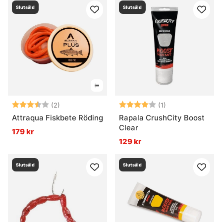
Slutsåld
Slutsåld
Betyg:
3.5 utav 5 stjärnor
Betyg:
4.0 utav 5 stjär
(2)
(1)
Attraqua Fiskbete Röding
Rapala CrushCity Boost
Clear
179 kr
129 kr
Slutsåld
Slutsåld