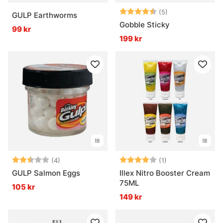
Betyg:
4.6 utav 5 stjär
(5)
GULP Earthworms
Gobble Sticky
99 kr
199 kr
Betyg:
2.5 utav 5 stjärnor
Betyg:
4.0 utav 5 stjär
(4)
(1)
GULP Salmon Eggs
Illex Nitro Booster Cream
75ML
105 kr
149 kr