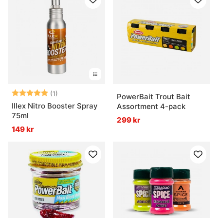
Betyg:
5.0 utav 5 stjärnor
(1)
PowerBait Trout Bait
Illex Nitro Booster Spray
Assortment 4-pack
75ml
299 kr
149 kr