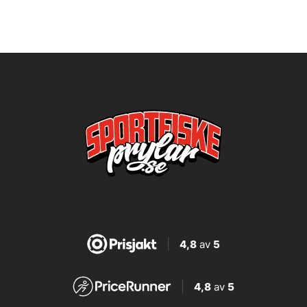
4,8
av
5
4,8
av
5