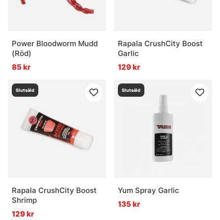
Power Bloodworm Mudd
Rapala CrushCity Boost
(Röd)
Garlic
85 kr
129 kr
Slutsåld
Slutsåld
Rapala CrushCity Boost
Yum Spray Garlic
Shrimp
135 kr
129 kr