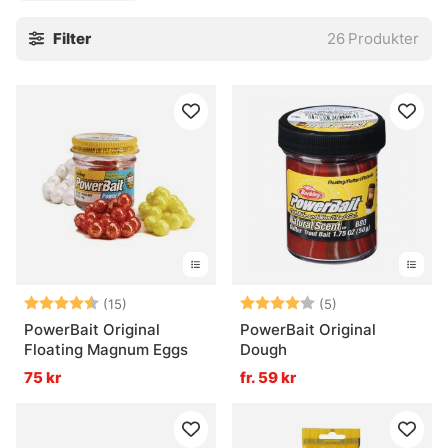
presentationer, från spray och penna till pasta och andra
Filter
26
Produkter
smaksättare. Vissa dagar räcker en tunn hinna runt betet.
Andra dagar vill fisken ha mer tryck i doften, nästan som
ett tydligt kvitto på att något ätbart passerar. Den som
fiskar ofta märker snabbt att det här är verktyg för de där
sega passen, när allt känns lite segt i vattnet och man ändå
vill få ut några extra kontakter.
Doftsprayer & attractors passar bra när fisket kräver små
justeringar. Testa olika dofter, olika mängd och olika beten.
Ibland sitter det direkt. Ibland inte alls. Så är det bara. Men
när rätt kombination faller på plats kan det bli den där lilla
knuffen som får fisken att faktiskt ta.
Betyg:
4.3 utav 5 stjärnor
Betyg:
4.0 utav 5 stjär
(15)
(5)
PowerBait Original
PowerBait Original
» Tillbaka till Verktyg & Bra att ha
Floating Magnum Eggs
Dough
75 kr
fr. 59 kr
Vanliga frågor om doftsprayer & attractors