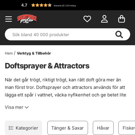
Fri frakt
erat på 1153 betyg
Hem
Verktyg & Tillbehör
Doftsprayer & Attractors
När det går trögt, riktigt trögt, kan rätt doft göra mer än
man först tror. Doftsprayer och attractors används för att
lägga ett spår i vattnet, väcka nyfikenhet och ge betet lite
extra närvaro i kalla, pressade eller annars
Visa mer
misstänksamma vatten. Det är ingen magi. Bara ett litet
knep som ofta gör skillnad när fisken följer med men
tvekar i sista sekund.
Kategorier
Tänger & Saxar
Håvar
Fiske
Här finns medel för både hårda beten och mjukare