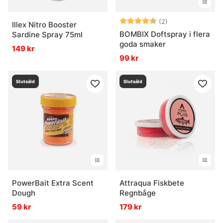
Betyg:
4.5 utav 5 stjär
(2)
Illex Nitro Booster
BOMBIX Doftspray i flera
Sardine Spray 75ml
goda smaker
149 kr
99 kr
Slutsåld
Slutsåld
PowerBait Extra Scent
Attraqua Fiskbete
Dough
Regnbåge
59 kr
179 kr