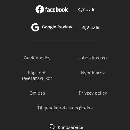
4,7
av
5
4,7
av
5
Cookiepolicy
Jobba hos oss
Köp- och
Nyhetsbrev
leveransvillkor
Om oss
Privacy policy
Tillgänglighetsredogörelse
Kundservice