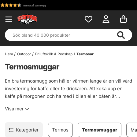
Fri frakt över 699 kr!
Hem
Outdoor
Friluftskök & Redskap
Termosar
Termosmuggar
En bra termosmugg som håller värmen länge är en väl värd
investering för kaffe eller te drickaren. Att koka upp en
kaffe på morgonen och ha med i bilen eller båten är
ovärderlig för många. Med en bra termosmugg kan man
Visa mer
vara säker på att kaffet eller teet håller sig varmt länge. Ett
bra tips till sommaren är att en termosmugg fungerar även
utmärkt för att hålla dryck kall under längre fiskepass.
Kategorier
Termos
Termosmuggar
Ma