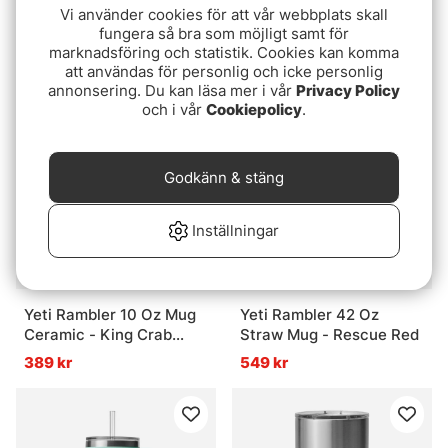
Vi använder cookies för att vår webbplats skall
Yeti Rambler 8 Oz Travel
Yeti Rambler 8 Oz
fungera så bra som möjligt samt för
Bottle - Black
Stackable Cup Ceramic -
marknadsföring och statistik. Cookies kan komma
Tropical Pink
329 kr
329 kr
att användas för personlig och icke personlig
annonsering. Du kan läsa mer i vår
Privacy Policy
och i vår
Cookiepolicy
.
Godkänn & stäng
Inställningar
Yeti Rambler 10 Oz Mug
Yeti Rambler 42 Oz
Ceramic - King Crab
Straw Mug - Rescue Red
Orange
389 kr
549 kr