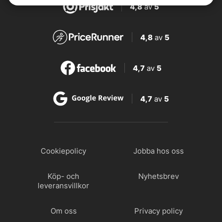
4,8
av
5
4,8
av
5
4,7
av
5
4,7
av
5
Cookiepolicy
Jobba hos oss
Köp- och
Nyhetsbrev
leveransvillkor
Om oss
Privacy policy