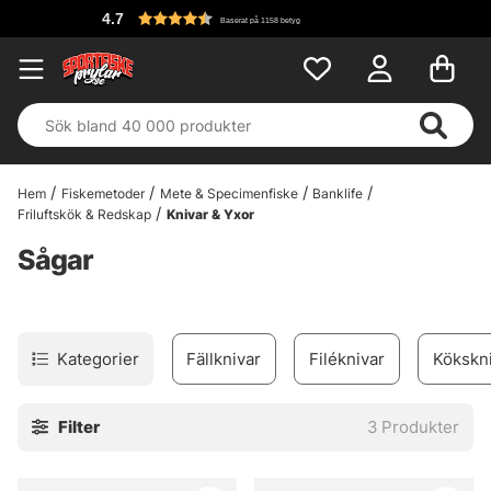
4.7
Baserat på 1158 betyg
Hem
Fiskemetoder
Mete & Specimenfiske
Banklife
Friluftskök & Redskap
Knivar & Yxor
Sågar
Kategorier
Fällknivar
Filéknivar
Kökskn
Filter
3
Produkter