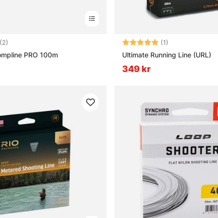
5.0 utav 5 stjärnor
Betyg:
5.0 utav 5 stjär
(2)
(1)
Compline PRO 100m
Ultimate Running Line (URL)
349 kr