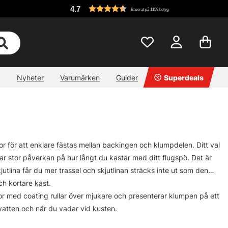
4.7
Baserat på 1158 betyg
Nyheter
Varumärken
Guider
Superdeals
lor för att enklare fästas mellan backingen och klumpdelen. Ditt val
a har stor påverkan på hur långt du kastar med ditt flugspö. Det är
skjutlina får du mer trassel och skjutlinan sträcks inte ut som den
ch kortare kast.
inor med coating rullar över mjukare och presenterar klumpen på ett
 vatten och när du vadar vid kusten.