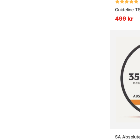
Betyg:
Guideline T
499 kr
SA Absolute