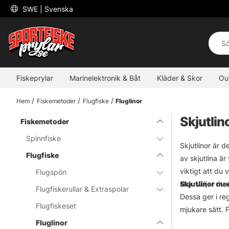
 SWE 
| Svenska
Fiskeprylar
Marinelektronik & Båt
Kläder & Skor
Ou
Hem
Fiskemetoder
Flugfiske
Fluglinor
Skjutlin
Fiskemetoder
Spinnfiske
Skjutlinor är d
Flugfiske
av skjutlina är
viktigt att du 
Flugspön
ska. Väljer du
Skjutlinor me
Flugfiskerullar & Extraspolar
Dessa ger i re
Flugfiskeset
mjukare sätt. 
Fluglinor