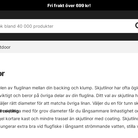
Fri frakt över 699 kr!
tdoor
or
elen av fluglinan mellan din backing och klump. Skjutlinor har ofta ög
 viktigt och beror på övriga delar av din fluglina. Ditt val av skjutlin
väljer rätt diameter för att matcha övriga linan. Väljer du en för tunn 
 en skjutlina med för grov diameter får du långsammare linhastighet o
d coating
gel kortare kast och mindre trassel än skjutlinor med coating. Skjutl
Fungerar extra bra vid flugfiske i långsamt strömmande vatten, stilla