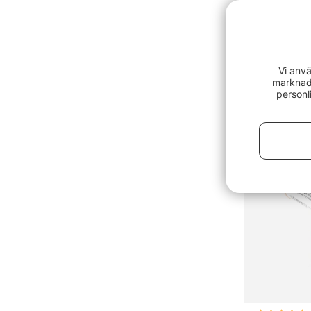
SA Absolute
349 kr
Vi anvä
marknads
personl