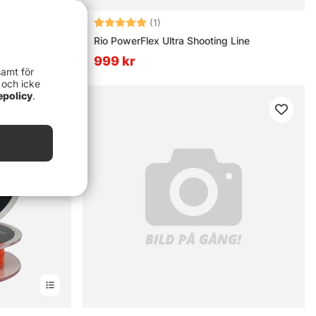
Betyg:
5.0 utav 5 stjärnor
(1)
Rio PowerFlex Ultra Shooting Line
999 kr
samt för
 och icke
epolicy
.