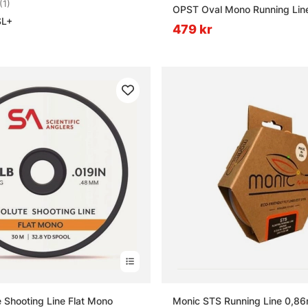
5.0 utav 5 stjärnor
(1)
OPST Oval Mono Running Lin
SL+
479 kr
 Shooting Line Flat Mono
Monic STS Running Line 0,8