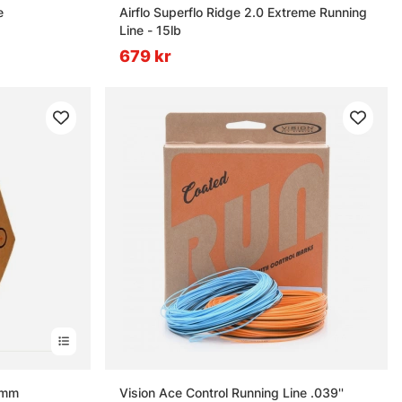
e
Airflo Superflo Ridge 2.0 Extreme Running
Line - 15lb
679 kr
6mm
Vision Ace Control Running Line .039''