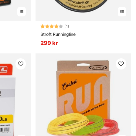
nor
Betyg:
4.0 utav 5 stjärnor
(1)
Stroft Runningline
299 kr