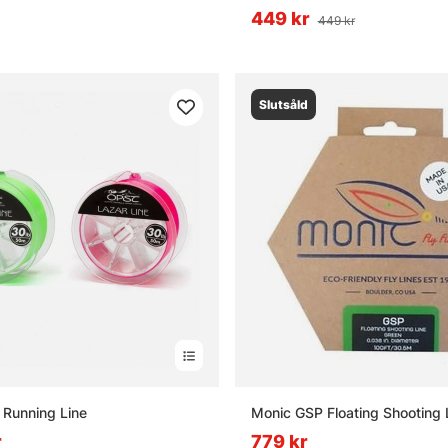
449 kr
449 kr
Slutsåld
Running Line
Monic GSP Floating Shooting L
r
779 kr