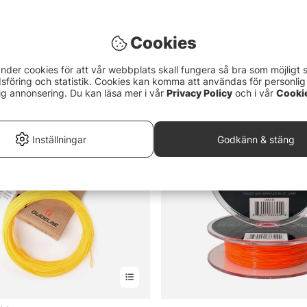
 Shooting Line Flat Mono 30m
RIO Slickshooter 35,1m
Cookies
329 kr
nder cookies för att vår webbplats skall fungera så bra som möjligt 
föring och statistik. Cookies kan komma att användas för personlig
ig annonsering. Du kan läsa mer i vår
Privacy Policy
och i vår
Cooki
Inställningar
Godkänn & stäng