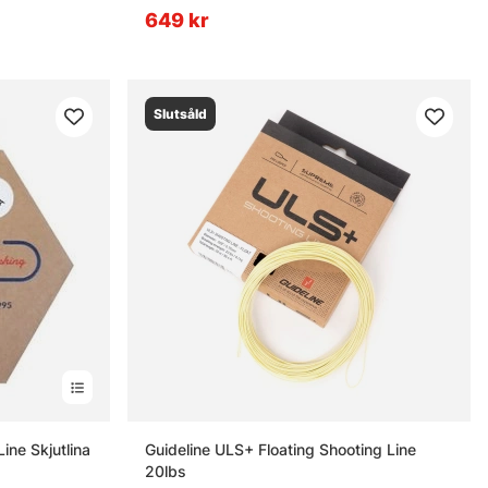
649 kr
Slutsåld
ine Skjutlina
Guideline ULS+ Floating Shooting Line
20lbs