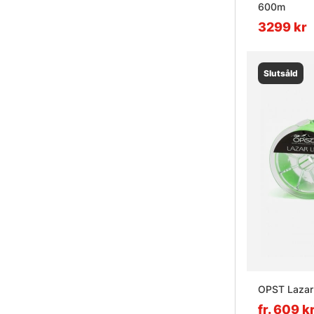
600m
3299 kr
Slutsåld
OPST Lazar 
fr. 609 k