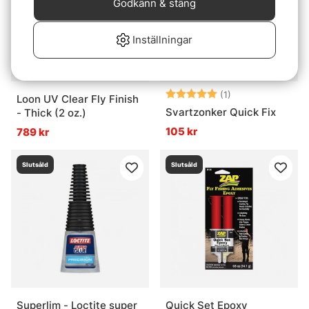
Godkänn & stäng
Inställningar
Betyg:
5.0 utav 5 stjär
(1)
Loon UV Clear Fly Finish
Svartzonker Quick Fix
- Thick (2 oz.)
105 kr
789 kr
Slutsåld
Slutsåld
Superlim - Loctite super
Quick Set Epoxy