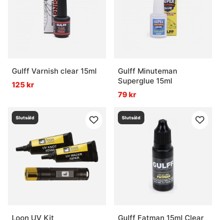
Gulff Varnish clear 15ml
Gulff Minuteman
Superglue 15ml
125 kr
79 kr
Slutsåld
Slutsåld
Loon UV Kit
Gulff Fatman 15ml Clear