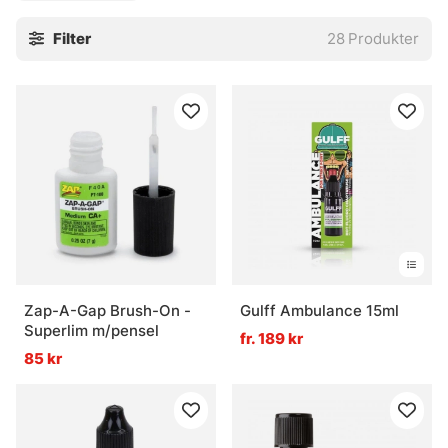
eller gått isär, medan epoxy ger mer kropp åt lagningar
Filter
28
Produkter
som behöver lite mer tålamod och styrka. Bra att ha i
väskan, absolut. Inte för att allt går sönder hela tiden, men
för att det gör det ibland — och då är det skönt att kunna
fixa saken direkt.
» Tillbaka till Verktyg & bra att ha
Vanliga frågor om superlim & epoxy
Vad är superlim till fiske?
Zap-A-Gap Brush-On -
Gulff Ambulance 15ml
Superlim m/pensel
fr. 189 kr
85 kr
Vad är Mend-It?
Vad är tvåkomponents epoxy?