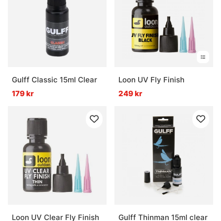
När ska man välja epoxy i stället för superlim?
Gulff Classic 15ml Clear
Loon UV Fly Finish
179 kr
249 kr
Loon UV Clear Fly Finish
Gulff Thinman 15ml clear