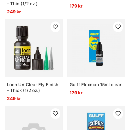
- Thin (1/2 oz.)
179 kr
249 kr
Loon UV Clear Fly Finish
Gulff Flexman 15ml clear
- Thick (1/2 oz.)
179 kr
249 kr