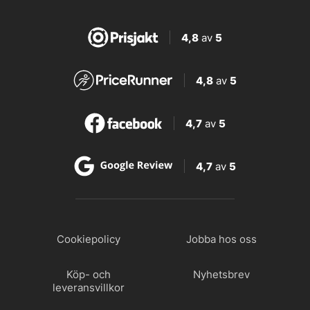
4,8
av
5
4,8
av
5
4,7
av
5
4,7
av
5
Cookiepolicy
Jobba hos oss
Köp- och
Nyhetsbrev
leveransvillkor