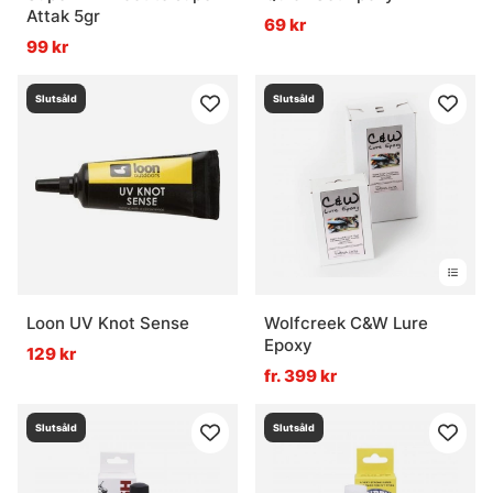
Attak 5gr
69 kr
99 kr
Slutsåld
Slutsåld
Loon UV Knot Sense
Wolfcreek C&W Lure
Epoxy
129 kr
fr. 399 kr
Slutsåld
Slutsåld