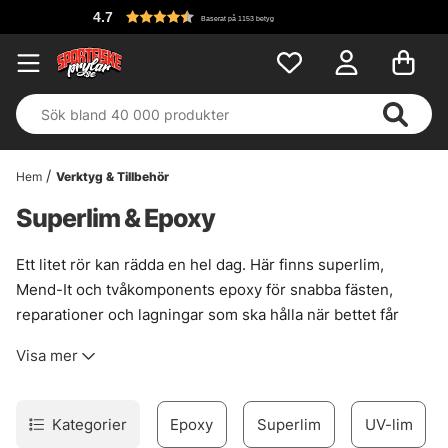
4.7
Baserat på 1153 betyg
Hem
Verktyg & Tillbehör
Superlim & Epoxy
Ett litet rör kan rädda en hel dag. Här finns superlim,
Mend-It och tvåkomponents epoxy för snabba fästen,
reparationer och lagningar som ska hålla när bettet får
stryk. Perfekt när tafsen släpper, en krokögla behöver
Visa mer
säkras eller ett mjukbete fått ett jack som annars bara
växer. Sådant händer. Ofta när det är som sämst läge.
Superlim passar bra för små, snabba jobb där precisionen
Kategorier
Epoxy
Superlim
UV-lim
räknas. Mend-It är smidigt för mjukbeten som spruckit