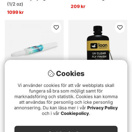
(1/2 oz)
209 kr
1099 kr
Cookies
Vi använder cookies för att vår webbplats skall
Camo Lures Superglue
Loon UV Clear Fly Finish
fungera så bra som möjligt samt för
- Thin (2 oz.)
79 kr
marknadsföring och statistik. Cookies kan komma
789 kr
att användas för personlig och icke personlig
annonsering. Du kan läsa mer i vår
Privacy Policy
och i vår
Cookiepolicy
.
Slutsåld