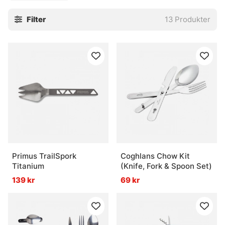
Filter
13
Produkter
Primus TrailSpork
Coghlans Chow Kit
Titanium
(Knife, Fork & Spoon Set)
139 kr
69 kr