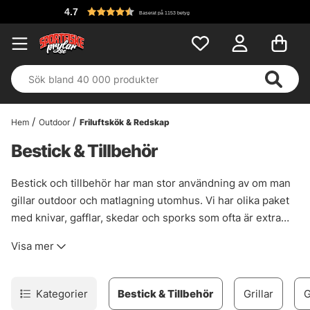
4.7
Baserat på 1153 betyg
Hem
Outdoor
Friluftskök & Redskap
Bestick & Tillbehör
Bestick och tillbehör har man stor användning av om man
gillar outdoor och matlagning utomhus. Vi har olika paket
med knivar, gafflar, skedar och sporks som ofta är extra
kompakta för att ta mindre plats i vandringsryggsäcken
Visa mer
eller fiskeryggsäcken.
Kategorier
Bestick & Tillbehör
Grillar
G