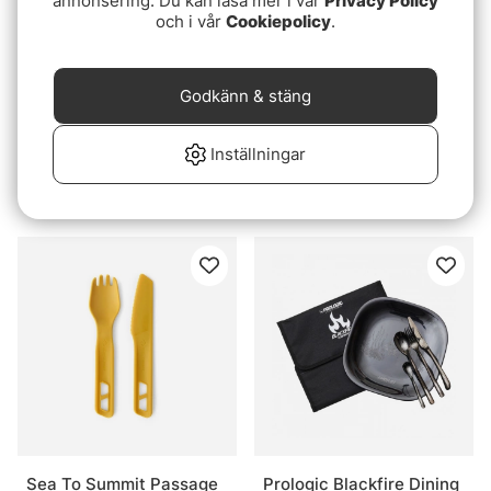
annonsering. Du kan läsa mer i vår
Privacy Policy
och i vår
Cookiepolicy
.
Godkänn & stäng
Inställningar
Sea To Summit Passage
GSI Rakau Cutlery Set
Dinnerware Set 2P,
149 kr
14pcs Blue + Orange
699 kr
Sea To Summit Passage
Prologic Blackfire Dining