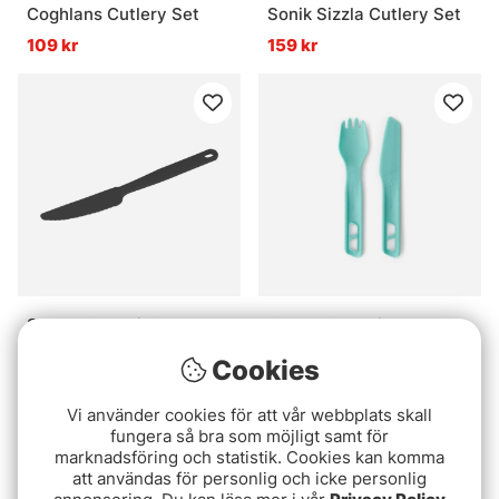
Coghlans Cutlery Set
Sonik Sizzla Cutlery Set
109 kr
159 kr
Sea To Summit Cutlery
Sea To Summit Passage
Polypropylen Knife Grey
Cutlery Set 2pcs Blue
Cookies
15 kr
59 kr
Vi använder cookies för att vår webbplats skall
fungera så bra som möjligt samt för
marknadsföring och statistik. Cookies kan komma
att användas för personlig och icke personlig