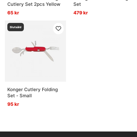
Cutlery Set 2pcs Yellow
Set
65 kr
479 kr
Slutsåld
Konger Cutlery Folding
Set - Small
95 kr