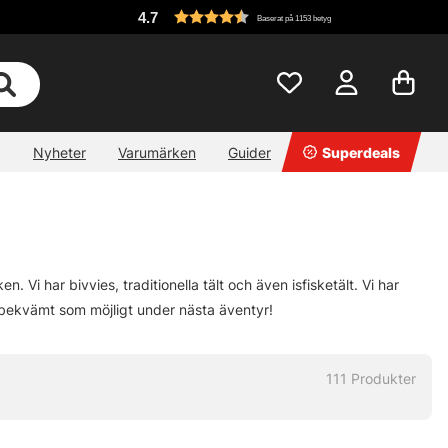
4.7
Baserat på 1153 betyg
Nyheter
Varumärken
Guider
Superdeals
. Vi har bivvies, traditionella tält och även isfisketält. Vi har
så bekvämt som möjligt under nästa äventyr!
111
Produkter