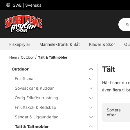
 SWE 
| Svenska
Fiskeprylar
Marinelektronik & Båt
Kläder & Skor
Ou
Hem
Outdoor
Tält & Tältmöbler
Tält
Outdoor
Friluftsmat
Här finner du e
Sovsäckar & Kuddar
även flera till
Övrig Friluftsutrustning
Friluftskök & Redskap
Sortera
efter
Sängar & Liggunderlag
Tält & Tältmöbler