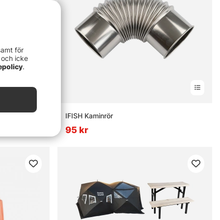
samt för
 och icke
epolicy
.
IFISH Kaminrör
95 kr