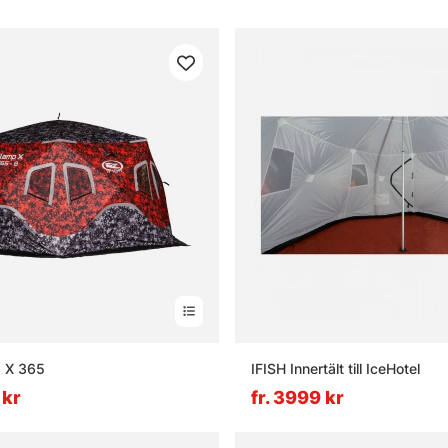
p X 365
IFISH Innertält till IceHotel
 kr
fr. 3999 kr