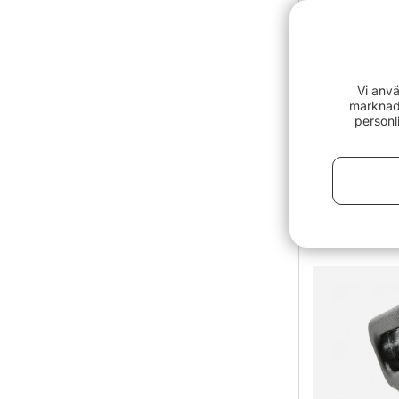
Vi anvä
marknads
personl
IFISH IceCh
749 kr