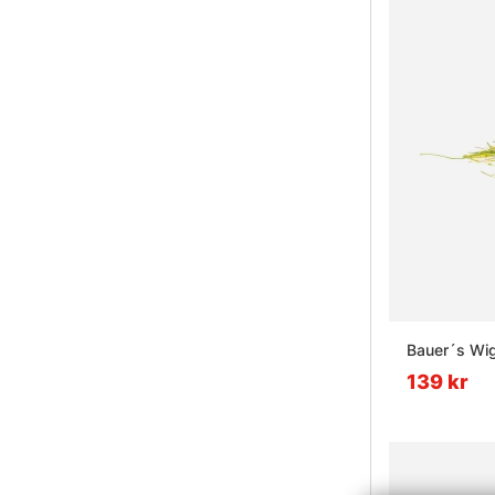
Bauer´s Wigg
139 kr