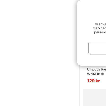
Vi anvä
marknads
personl
Umpqua Kvic
White #1/0
129 kr