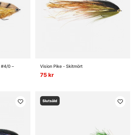
 #4/0 –
Vision Pike - Skitmört
75 kr
Slutsåld