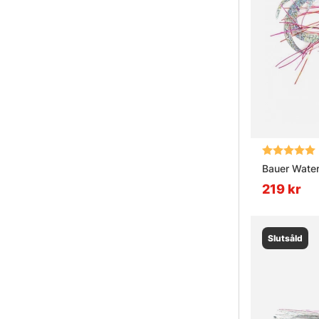
Betyg:
Bauer Water
219 kr
Slutsåld