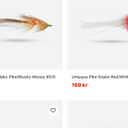
loks Pike/Musky Money #5/0
Umpqua Pike Snake Red/Whit
169 kr