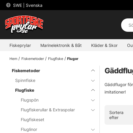
 SWE 
| Svenska
Fiskeprylar
Marinelektronik & Båt
Kläder & Skor
Ou
Hem
Fiskemetoder
Flugfiske
Flugor
Gäddflu
Fiskemetoder
Spinnfiske
Gäddflugor för
Flugfiske
imitationer!
Flugspön
Flugfiskerullar & Extraspolar
Sortera
efter
Flugfiskeset
Fluglinor