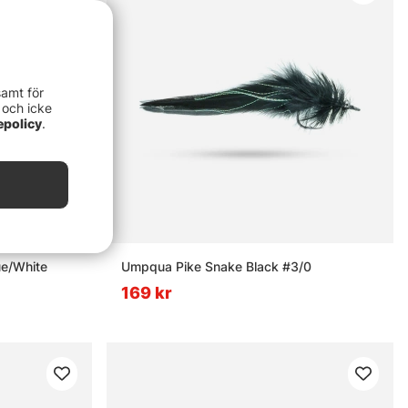
samt för
 och icke
epolicy
.
ue/White
Umpqua Pike Snake Black #3/0
169 kr