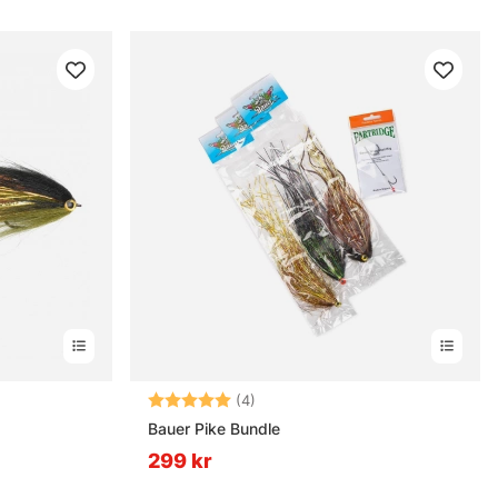
rnor
Betyg:
5.0 utav 5 stjärnor
(4)
Bauer Pike Bundle
299 kr