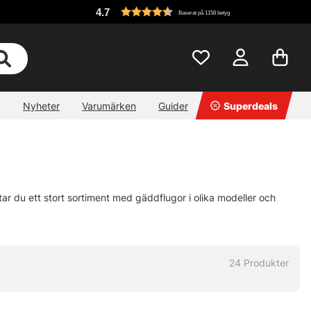
4.7
Baserat på 1158 betyg
Nyheter
Varumärken
Guider
Superdeals
tar du ett stort sortiment med gäddflugor i olika modeller och
24
Produkter