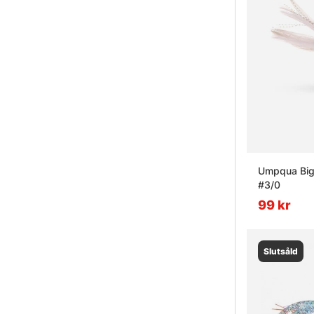
Umpqua Big 
#3/0
99 kr
Slutsåld