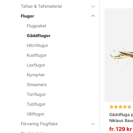
Tafsar & Tafsmaterial
Flugor
Flugpaket
Gäddflugor
Hitchflugor
Kustflugor
Laxflugor
Nympher
Streamers
Torrflugor
Tubflugor
Betyg:
Våtflugor
Gäddfluga p
Niklaus Bau
Förvaring Flugfiske
fr. 129 kr