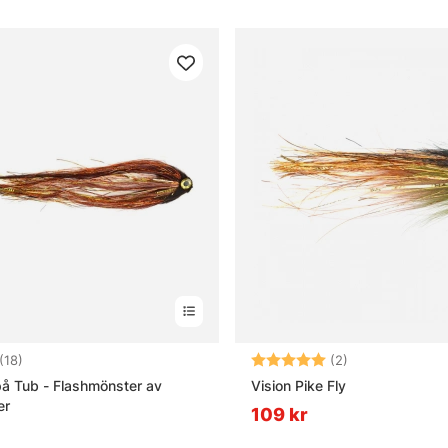
4.9 utav 5 stjärnor
Betyg:
5.0 utav 5 stjä
(18)
(2)
å Tub - Flashmönster av
Vision Pike Fly
er
109 kr