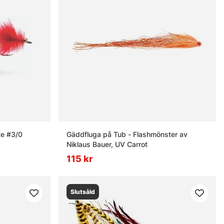
e #3/0
Gäddfluga på Tub - Flashmönster av
Niklaus Bauer, UV Carrot
115 kr
Slutsåld