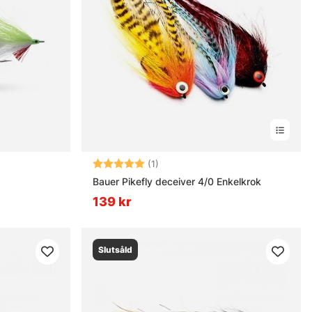
Betyg:
5.0 utav 5 stjärnor
(1)
Bauer Pikefly deceiver 4/0 Enkelkrok
139 kr
Slutsåld