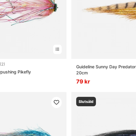
5.0 utav 5 stjärnor
(2)
Guideline Sunny Day Predator
pushing Pikefly
20cm
79 kr
Slutsåld