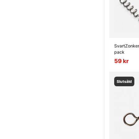
SvartZonker
pack
59 kr
Slutsåld