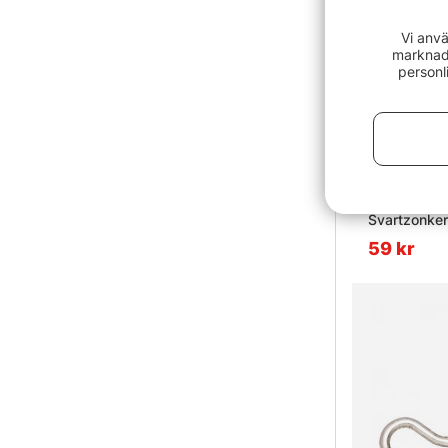
Vi anvä
marknads
personl
Svartzonker 
59 kr