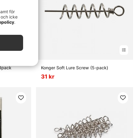
samt för
 och icke
epolicy
.
 3pack
Konger Soft Lure Screw (5-pack)
31 kr