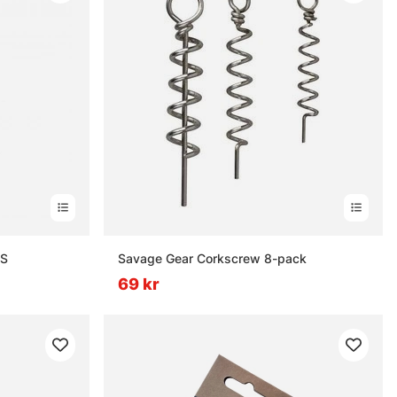
 S
Savage Gear Corkscrew 8-pack
69 kr