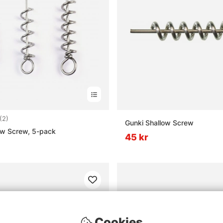
4.5 utav 5 stjärnor
(2)
Gunki Shallow Screw
ow Screw, 5-pack
45 kr
Cookies