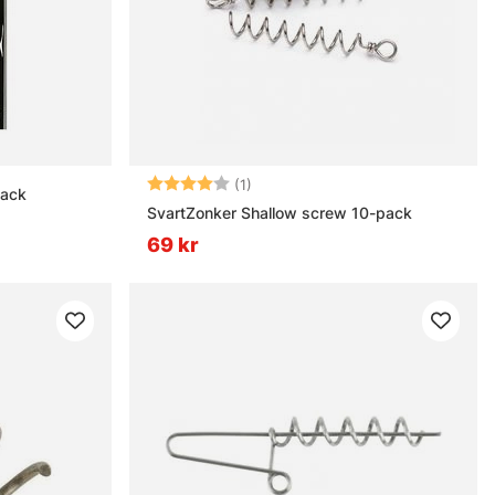
Betyg:
4.0 utav 5 stjärnor
(1)
Pack
SvartZonker Shallow screw 10-pack
69 kr