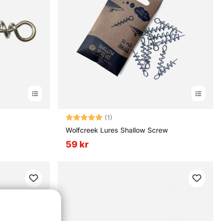
Betyg:
5.0 utav 5 stjärnor
(1)
Wolfcreek Lures Shallow Screw
59 kr