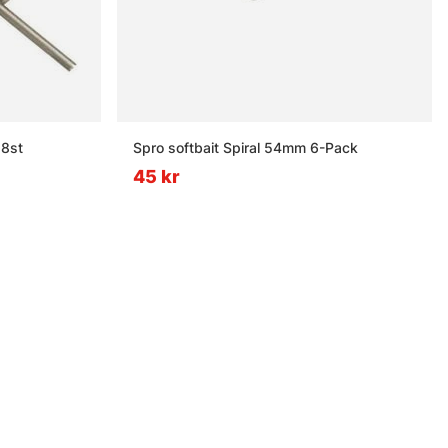
 8st
Spro softbait Spiral 54mm 6-Pack
45 kr