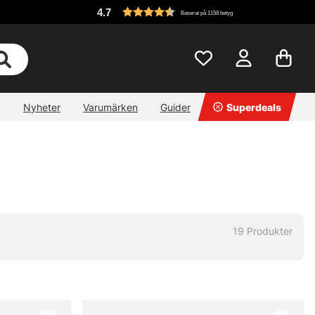
4.7
Baserat på 1158 betyg
Nyheter
Varumärken
Guider
Superdeals
19
Produkter