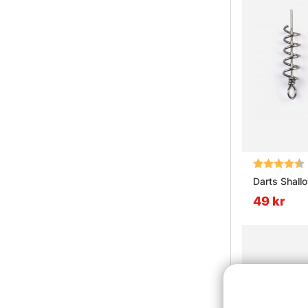
Betyg:
Darts Shall
49 kr