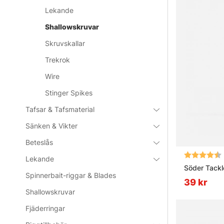
Lekande
Shallowskruvar
Skruvskallar
Trekrok
Wire
Stinger Spikes
Tafsar & Tafsmaterial
Sänken & Vikter
Beteslås
Betyg:
Lekande
Söder Tackl
Spinnerbait-riggar & Blades
39 kr
Shallowskruvar
Fjäderringar