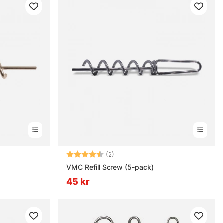
rnor
Betyg:
4.5 utav 5 stjärnor
(2)
VMC Refill Screw (5-pack)
45 kr