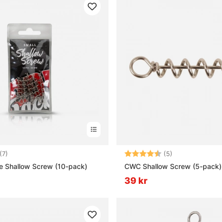
4.3 utav 5 stjärnor
Betyg:
4.8 utav 5 stjä
(7)
(5)
e Shallow Screw (10-pack)
CWC Shallow Screw (5-pack)
39 kr