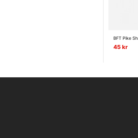
BFT Pike S
45 kr