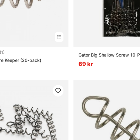
5.0 utav 5 stjärnor
(1)
Gator Big Shallow Screw 10-
re Keeper (20-pack)
69 kr