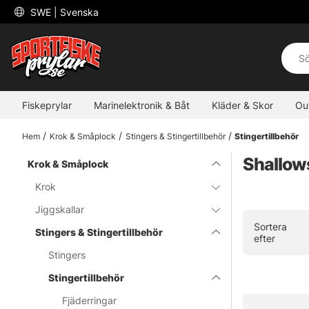
 SWE 
| Svenska
Fiskeprylar
Marinelektronik & Båt
Kläder & Skor
Ou
Hem
Krok & Småplock
Stingers & Stingertillbehör
Stingertillbehör
Shallow
Krok & Småplock
Krok
Jiggskallar
Sortera
Stingers & Stingertillbehör
efter
Stingers
Stingertillbehör
Fjäderringar