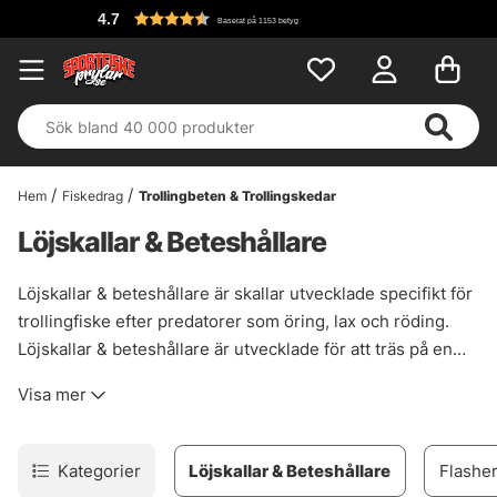
4.7
Baserat på 1153 betyg
Hem
Fiskedrag
Trollingbeten & Trollingskedar
Löjskallar & Beteshållare
Löjskallar & beteshållare är skallar utvecklade specifikt för
trollingfiske efter predatorer som öring, lax och röding.
Löjskallar & beteshållare är utvecklade för att träs på en
löja och sedan fast med den tillhörande pinnen som går
Visa mer
igenom skallen. Med dessa riggar kan du med fördel fästa
stingers och sedan trolla löjan efter båten med djupriggar,
paravaner eller pulkor. Dessa löjskallar & beteshållare är
Kategorier
Löjskallar & Beteshållare
Flashe
en liten del av det stora utbud vi erbjuder till ditt