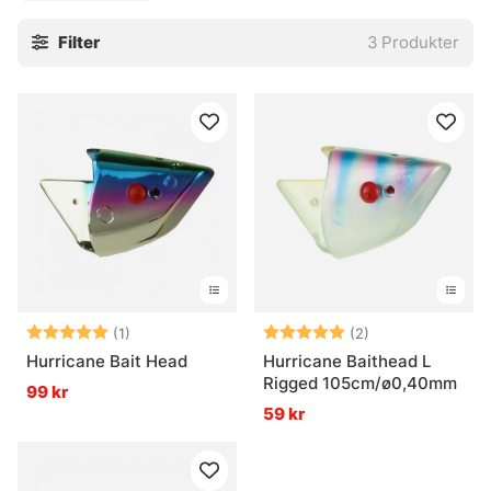
trollingfiske och vi har i denna kategori samlat löjskallar
Filter
3
Produkter
som fyller dina behov.
Betyg:
5.0 utav 5 stjärnor
Betyg:
5.0 utav 5 stjär
(1)
(2)
Hurricane Bait Head
Hurricane Baithead L
Rigged 105cm/ø0,40mm
99 kr
59 kr