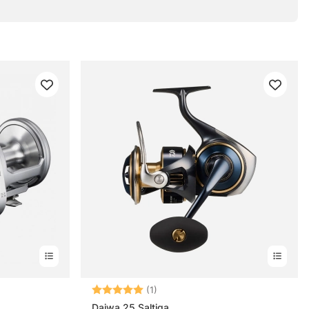
rnor
Betyg:
5.0 utav 5 stjärnor
(1)
Daiwa 25 Saltiga