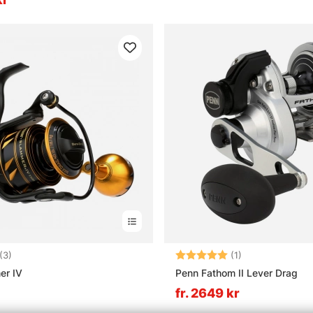
5.0 utav 5 stjärnor
Betyg:
5.0 utav 5 stjär
(3)
(1)
er IV
Penn Fathom II Lever Drag
fr. 2649 kr