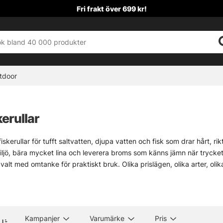
Fri frakt över 699 kr!
tdoor
erullar
iskerullar för tufft saltvatten, djupa vatten och fisk som drar hårt, r
miljö, bära mycket lina och leverera broms som känns jämn när trycket 
valt med omtanke för praktiskt bruk. Olika prislägen, olika arter, oli
et när fisket blir rått, långt ut och lite obarmhärtigt. Det är där havsf
lar
Kampanjer
Varumärke
Pris