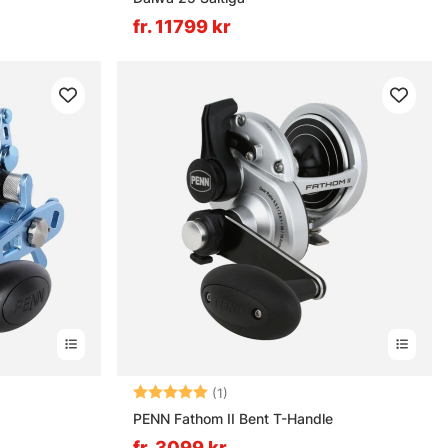
fr. 11799 kr
Betyg:
5.0 utav 5 stjärnor
(1)
PENN Fathom II Bent T-Handle
fr. 3099 kr