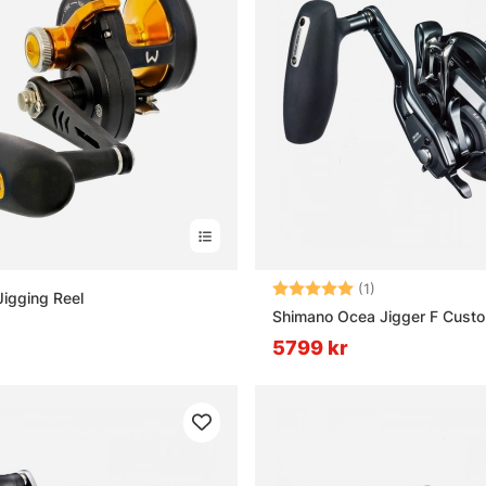
Betyg:
5.0 utav 5 stjär
(1)
igging Reel
Shimano Ocea Jigger F Cust
5799 kr