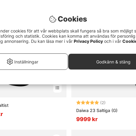
Cookies
nder cookies för att vår webbplats skall fungera så bra som möjligt 
föring och statistik. Cookies kan komma att användas för personlig
ig annonsering. Du kan läsa mer i vår
Privacy Policy
och i vår
Cooki
Inställningar
Godkänn & stäng
Betyg:
5.0 utav 5 stjä
(2)
ltist
Daiwa 23 Saltiga (G)
kr
9999 kr