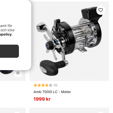
samt för
 och icke
epolicy
.
rnor
Betyg:
4.0 utav 5 stjärnor
(1)
Amb 7000i LC - Meter
1999 kr