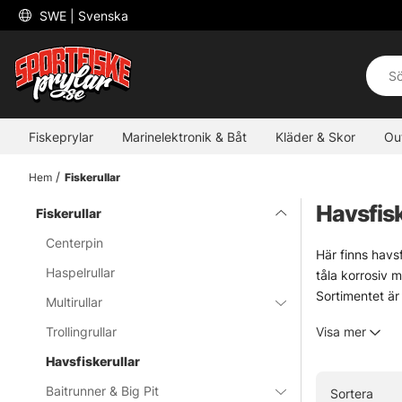
 SWE 
| Svenska
Fiskeprylar
Marinelektronik & Båt
Kläder & Skor
Ou
Hem
Fiskerullar
Havsfisk
Fiskerullar
Centerpin
Här finns havsf
Haspelrullar
tåla korrosiv 
Sortimentet är 
Multirullar
håller för jobb
Trollingrullar
Visa mer
» Till fiskerul
Havsfiskerullar
Baitrunner & Big Pit
Sortera