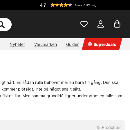
4.7
Baserat på 1157 betyg
Nyheter
Varumärken
Guider
Superdeals
iktigt hårt. En sådan rulle behöver mer än bara fin gång. Den ska
kommer plötsligt, inte på något snällt sätt.
ka fiskestilar. Men samma grundidé ligger under ytan: en rulle som
iskerullen ska göra sitt. Inte krångla. Bara fungera, dag efter dag.
48
Produkter