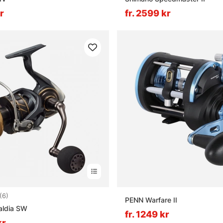
r
fr. 2599 kr
5.0 utav 5 stjärnor
(6)
PENN Warfare II
aldia SW
fr. 1249 kr
kr