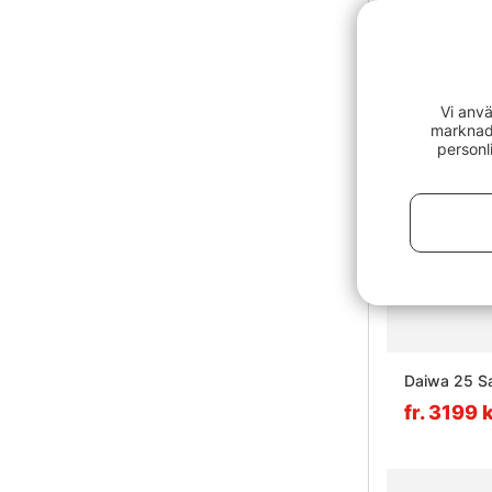
Vi anvä
marknads
personl
Daiwa 25 Sa
fr. 3199 