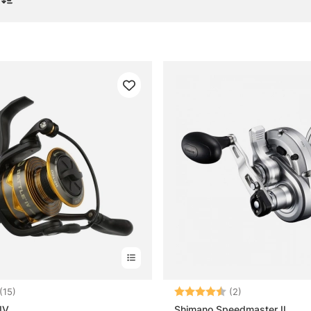
or om havsfiskerullar
 havsfiskerulle?
er en havsfiskerulle från en vanlig fiskerulle?
an tänka på när man väljer havsfiskerulle?
a med en havsfiskerulle vid riktigt tungt fiske?
4.7 utav 5 stjärnor
Betyg:
4.5 utav 5 stjä
(15)
(2)
IV
Shimano Speedmaster II