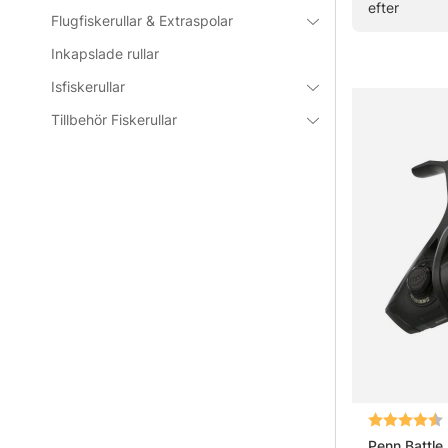
efter
Flugfiskerullar & Extraspolar
Vanliga fråg
Inkapslade rullar
Vad är en
Isfiskerullar
Tillbehör Fiskerullar
Vad skilj
Vad ska m
Vad är br
Betyg:
Penn Battle 