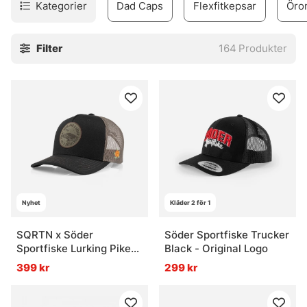
Kategorier
Dad Caps
Flexfitkepsar
Öro
Filter
164
Produkter
Nyhet
Kläder 2 för 1
SQRTN x Söder
Söder Sportfiske Trucker
Sportfiske Lurking Pike
Black - Original Logo
Trucker, Black
399 kr
299 kr