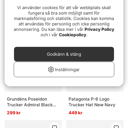
Vi använder cookies för att vår webbplats skall
fungera så bra som möjligt samt för
Abu Garcia Flag Trucker
Grundéns Drift Boat
marknadsföring och statistik. Cookies kan komma
- Grey/Black/Black
Trucker 312 Driftwood
att användas för personlig och icke personlig
199 kr
299 kr
annonsering. Du kan läsa mer i vår
Privacy Policy
och i vår
Cookiepolicy
.
Godkänn & stäng
Inställningar
Grundéns Poseidon
Patagonia P-6 Logo
Trucker Admiral Black
Trucker Hat New Navy
Camo
299 kr
449 kr