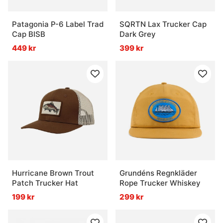
Patagonia P-6 Label Trad
SQRTN Lax Trucker Cap
Cap BISB
Dark Grey
449 kr
399 kr
Hurricane Brown Trout
Grundéns Regnkläder
Patch Trucker Hat
Rope Trucker Whiskey
199 kr
299 kr