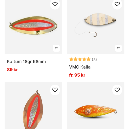
Betyg:
5.0 utav 5 stjär
(3)
Kaitum 18gr 68mm
VMC Kalla
89 kr
fr. 95 kr