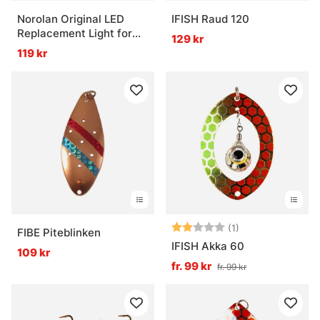
Norolan Original LED
IFISH Raud 120
Replacement Light for
129 kr
Ice Fishing Lures
119 kr
Betyg:
2.0 utav 5 stjär
(1)
FIBE Piteblinken
IFISH Akka 60
109 kr
fr. 99 kr
fr. 99 kr