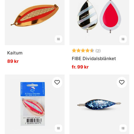
Betyg:
4.5 utav 5 stjär
(2)
Kaitum
FIBE Dividalsblänket
89 kr
fr. 99 kr