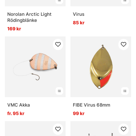
Norolan Arctic Light
Virus
Rödingblänke
85 kr
169 kr
VMC Akka
FIBE Virus 68mm
fr. 95 kr
99 kr