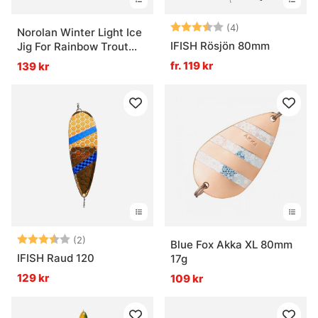
Betyg:
3.5 utav 5 stjär
(4)
Norolan Winter Light Ice
IFISH Rösjön 80mm
Jig For Rainbow Trout
And Zander
fr. 119 kr
139 kr
Betyg:
3.5 utav 5 stjärnor
(2)
Blue Fox Akka XL 80mm
IFISH Raud 120
17g
129 kr
109 kr