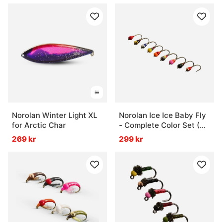
Norolan Winter Light XL
Norolan Ice Ice Baby Fly
for Arctic Char
- Complete Color Set (9-
pack)
269 kr
299 kr