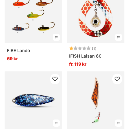
Betyg:
1.0 utav 5 stjärn
(1)
FIBE Landö
IFISH Laisan 60
69 kr
fr. 119 kr