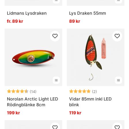
Lidmans Lysdraken
Lys Draken 55mm
fr. 89 kr
89 kr
Betyg:
4.5 utav 5 stjärnor
Betyg:
5.0 utav 5 stjär
(14)
(2)
Norolan Arctic Light LED
Vidar 85mm inkl LED
Rödingblänke 8cm
blink
199 kr
119 kr