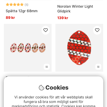
Betyg:
5.0 utav 5 stjärnor
(1)
Norolan Winter Light
Spätta 12gr 68mm
Glidpirk
89 kr
139 kr
FIBE Enareblänket 69
IFISH Javvre 60
99 kr
65 kr
Cookies
Vi använder cookies för att vår webbplats skall
fungera så bra som möjligt samt för
marknadsföring och statistik. Cookies kan komma