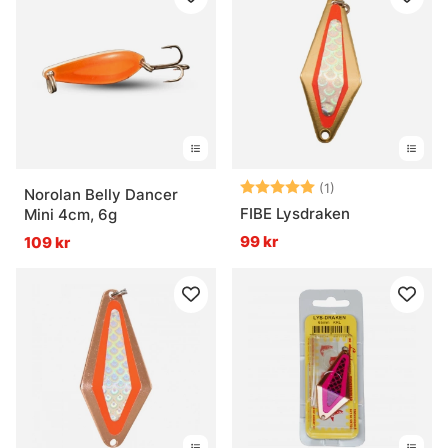
Betyg:
5.0 utav 5 stjär
(1)
Norolan Belly Dancer
FIBE Lysdraken
Mini 4cm, 6g
99 kr
109 kr