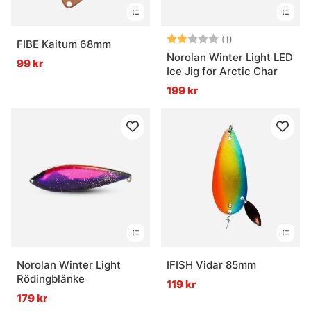
Betyg:
2.0 utav 5 stjär
(1)
FIBE Kaitum 68mm
Norolan Winter Light LED
99 kr
Ice Jig for Arctic Char
199 kr
Norolan Winter Light
IFISH Vidar 85mm
Rödingblänke
119 kr
179 kr