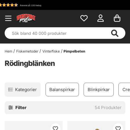
Fri frakt över 699 kr!
Hem
Fiskemetoder
Vinterfiske
Pimpelbeten
Rödingblänken
Kategorier
Balanspirkar
Blinkpirkar
Cre
Filter
54
Produkter