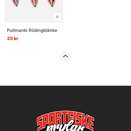
Pullmanki Rödingblänke
25 kr