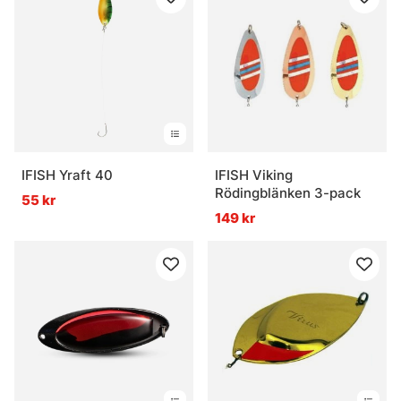
IFISH Yraft 40
IFISH Viking
Rödingblänken 3-pack
55 kr
149 kr