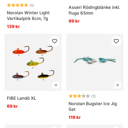
Betyg:
5.0 utav 5 stjärnor
(1)
Asseri Rödingblänke inkl.
Norolan Winter Light
fluga 65mm
Vertikalpirk 6cm, 7g
99 kr
139 kr
Betyg:
3.0 utav 5 stjär
(1)
FIBE Landö XL
Norolan Bugster Ice Jig
69 kr
Set
119 kr