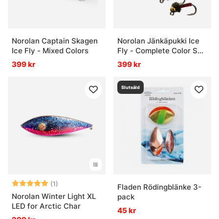
Norolan Captain Skagen
Norolan Jänkäpukki Ice
Ice Fly - Mixed Colors
Fly - Complete Color Set
(6-pack)
399 kr
399 kr
Slutsåld
Betyg:
5.0 utav 5 stjärnor
(1)
Fladen Rödingblänke 3-
Norolan Winter Light XL
pack
LED for Arctic Char
45 kr