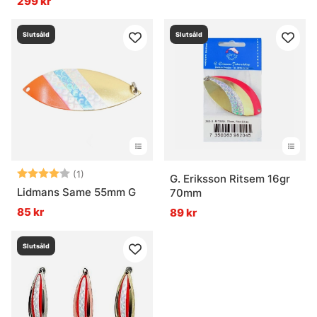
299 kr
Slutsåld
Slutsåld
Betyg:
4.0 utav 5 stjärnor
(1)
G. Eriksson Ritsem 16gr
Lidmans Same 55mm G
70mm
85 kr
89 kr
Slutsåld