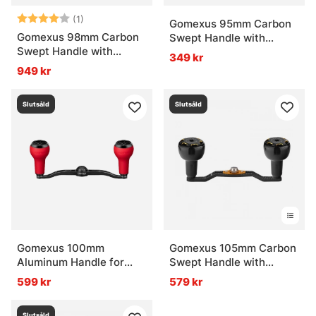
Betyg:
4.0 utav 5 stjärnor
(1)
Gomexus 95mm Carbon
Gomexus 98mm Carbon
Swept Handle with
Swept Handle with
20mm Aluminium Knob
349 kr
30mm Carbon Knob
949 kr
Slutsåld
Slutsåld
Gomexus 100mm
Gomexus 105mm Carbon
Aluminum Handle for
Swept Handle with
baitcasting Reel
30mm Aluminium Knob
599 kr
579 kr
Red/Black 7x4mm
Slutsåld