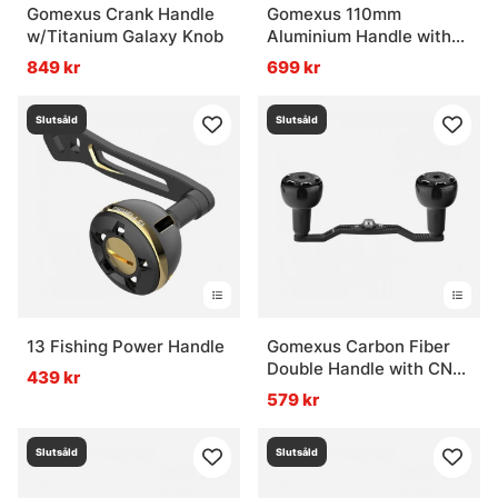
Gomexus Crank Handle
Gomexus 110mm
w/Titanium Galaxy Knob
Aluminium Handle with
35mm TPE Knob
849 kr
699 kr
Slutsåld
Slutsåld
13 Fishing Power Handle
Gomexus Carbon Fiber
Double Handle with CNC
439 kr
Knob
579 kr
Slutsåld
Slutsåld