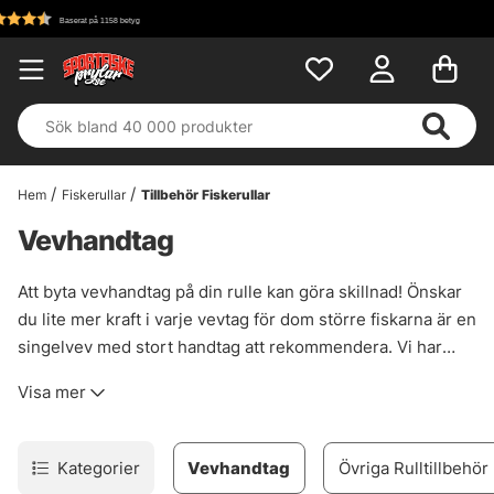
Fri frakt över 699 kr!
Hem
Fiskerullar
Tillbehör Fiskerullar
Vevhandtag
Att byta vevhandtag på din rulle kan göra skillnad! Önskar
du lite mer kraft i varje vevtag för dom större fiskarna är en
singelvev med stort handtag att rekommendera. Vi har
flera riktigt snygga och kvalitativa vevhandtag som ger din
Visa mer
rulle en makeover! Tänk på att alla vevhandtag inte passar
på alla rullar, så läs gärna på hos oss innan köp.
Kategorier
Vevhandtag
Övriga Rulltillbehör