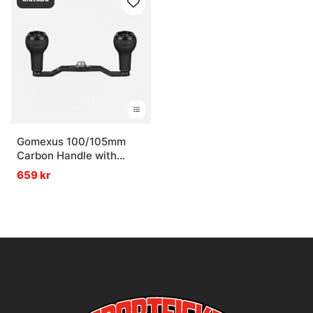
Gomexus 100/105mm
Carbon Handle with
27mm TPE Knob
659 kr