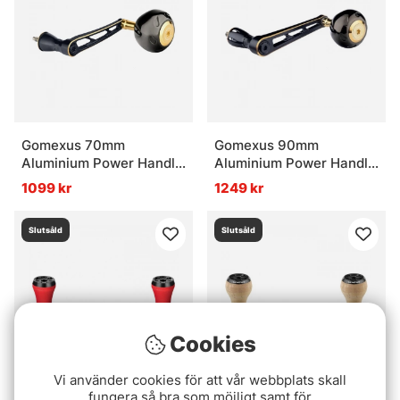
Gomexus 70mm
Gomexus 90mm
Aluminium Power Handle
Aluminium Power Handle
with 45mm Knob - Black
with 45mm Titanium
1099 kr
1249 kr
Gold
Knob - Black & Gold
Slutsåld
Slutsåld
Cookies
Vi använder cookies för att vår webbplats skall
fungera så bra som möjligt samt för