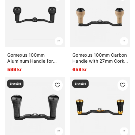
Gomexus 100mm
Gomexus 100mm Carbon
Aluminum Handle for
Handle with 27mm Cork
baitcasting Reel
Knob
599 kr
659 kr
Black/Black
Slutsåld
Slutsåld