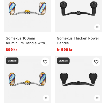
Gomexus 100mm
Gomexus Thicken Power
Aluminium Handle with
Handle
22mm Titanium Knob
899 kr
fr. 599 kr
8x5mm - Silver & Gold
Slutsåld
Slutsåld