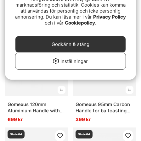
Betyg:
5.0 utav 5 stjärnor
(1)
Gomexus 100mm
marknadsföring och statistik. Cookies kan komma
Gomexus 95mm Carbon
Aluminium Handle with
att användas för personlig och icke personlig
Swept Handle with
annonsering. Du kan läsa mer i vår
27mm Cork Knob
Privacy Policy
699 kr
20mm TPE Knob
och i vår
Cookiepolicy
.
459 kr
Slutsåld
Slutsåld
Godkänn & stäng
Inställningar
Gomexus 120mm
Gomexus 95mm Carbon
Aluminium Handle with
Handle for baitcasting
27mm Cork Knob
Reel
699 kr
399 kr
Slutsåld
Slutsåld