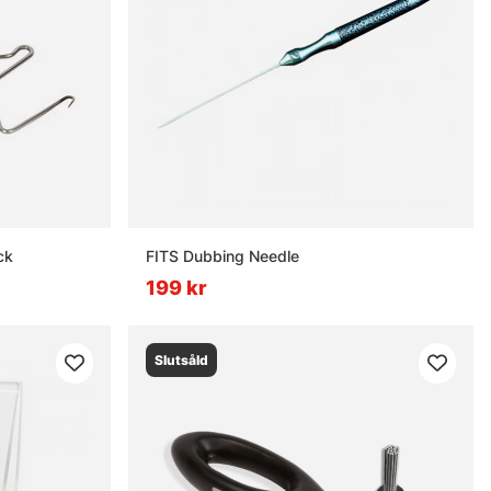
ck
FITS Dubbing Needle
199 kr
Slutsåld