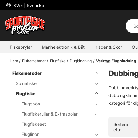
 SWE 
| Svenska
Fiskeprylar
Marinelektronik & Båt
Kläder & Skor
Ou
Hem
Fiskemetoder
Flugfiske
Flugbindning
Verktyg Flugbindning
Dubbing
Fiskemetoder
Spinnfiske
Dubbingverktyg
Flugfiske
dubbingklämmor
kategori för di
Flugspön
Flugfiskerullar & Extraspolar
Flugfiskeset
Sortera
efter
Fluglinor