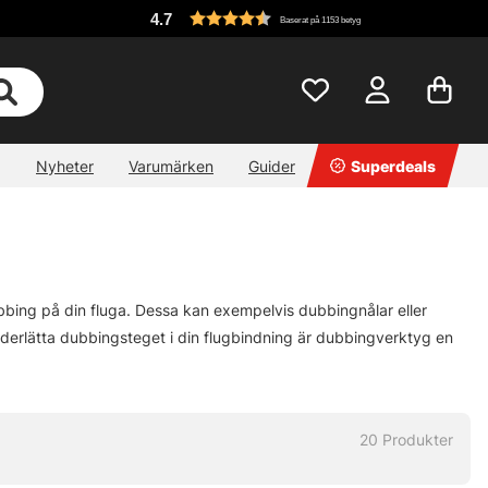
4.7
Baserat på 1153 betyg
Nyheter
Varumärken
Guider
Superdeals
ubbing på din fluga. Dessa kan exempelvis dubbingnålar eller
derlätta dubbingsteget i din flugbindning är dubbingverktyg en
20
Produkter