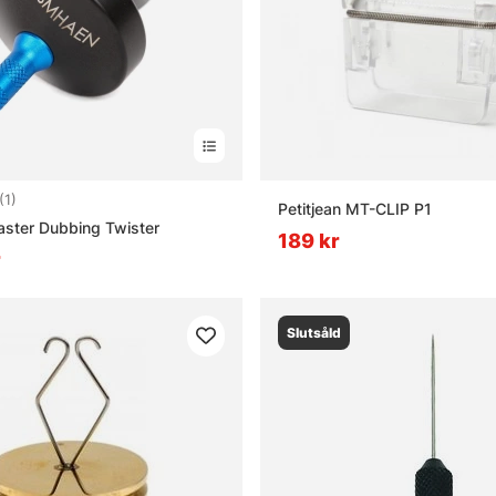
5.0 utav 5 stjärnor
(1)
Petitjean MT-CLIP P1
ter Dubbing Twister
189 kr
r
Slutsåld