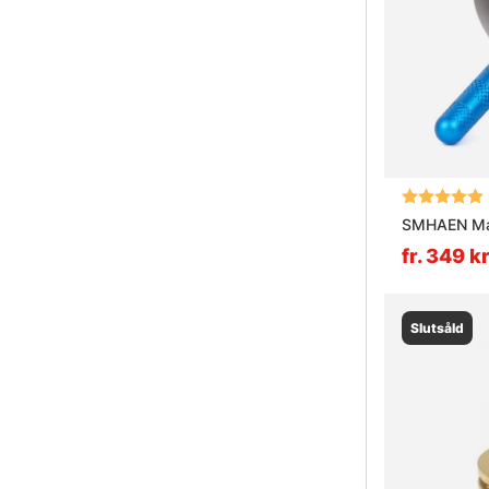
Betyg:
SMHAEN Mas
fr. 349 k
Slutsåld