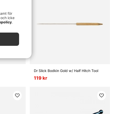
samt för
 och icke
epolicy
.
Dr Slick Bodkin Gold w/ Half Hitch Tool
119 kr