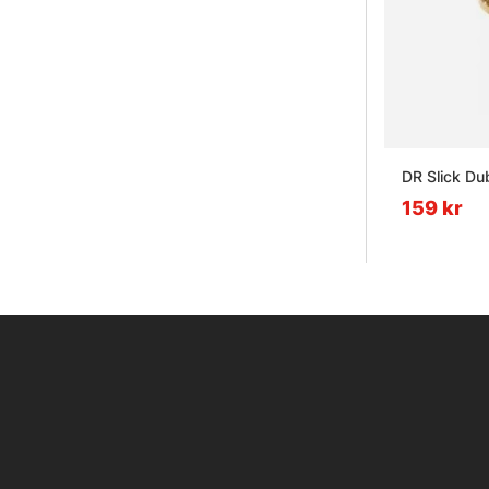
DR Slick Dub
159 kr