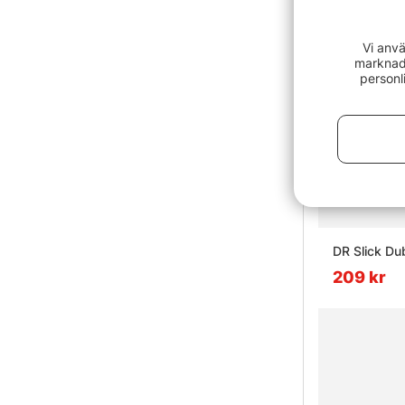
Vi anvä
marknads
personl
DR Slick Du
209 kr