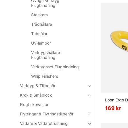
Övriga Verktyg
Flugbindning
Stackers
Trådhållare
Tubnålar
UV-lampor
Verktygshållare
Flugbindning
Verktygsset Flugbindning
Whip Finishers
Verktyg & Tillbehör
Krok & Småplock
Loon Ergo D
Flugfiskevästar
169 kr
Flytringar & Flytringstillbehör
Vadare & Vadarutrustning