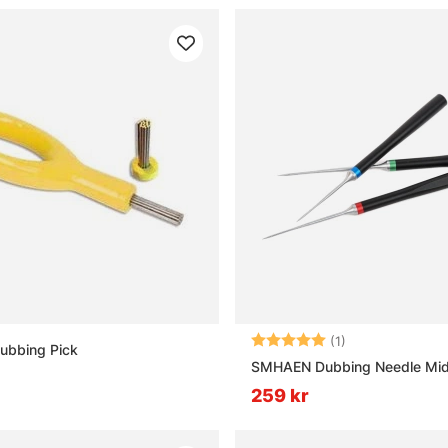
Betyg:
5.0 utav 5 stjär
(1)
ubbing Pick
SMHAEN Dubbing Needle Mi
259 kr