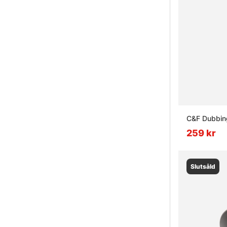
C&F Dubbing
259 kr
Slutsåld